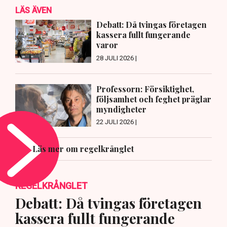
LÄS ÄVEN
Debatt: Då tvingas företagen
kassera fullt fungerande
varor
28 JULI 2026 |
Professorn: Försiktighet,
följsamhet och feghet präglar
myndigheter
22 JULI 2026 |
Läs mer om regelkrånglet
REGELKRÅNGLET
Debatt: Då tvingas företagen
kassera fullt fungerande