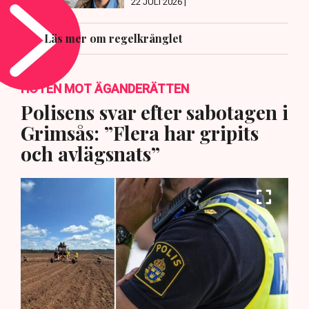
22 JULI 2026 |
Läs mer om regelkrånglet
HOTEN MOT ÄGANDERÄTTEN
Polisens svar efter sabotagen i
Grimsås: ”Flera har gripits
och avlägsnats”