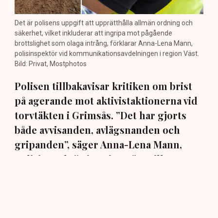
Det är polisens uppgift att upprätthålla allmän ordning och
säkerhet, vilket inkluderar att ingripa mot pågående
brottslighet som olaga intrång, förklarar Anna-Lena Mann,
polisinspektör vid kommunikationsavdelningen i region Väst.
Bild: Privat, Mostphotos
Polisen tillbakavisar kritiken om brist
på agerande mot aktivistaktionerna vid
torvtäkten i Grimsås. ”Det har gjorts
både avvisanden, avlägsnanden och
gripanden”, säger Anna-Lena Mann,
polisinspektör i region Väst, till TN.
Torvtäkten i Grimsås i Tranemo kommun har sedan 28
juli stoppats av aktivistgruppen Återställ Våtmarker
efter att aktivister har klättrat upp på
torvproducenten
Neovas maskiner
, grävt igen diken och spridit