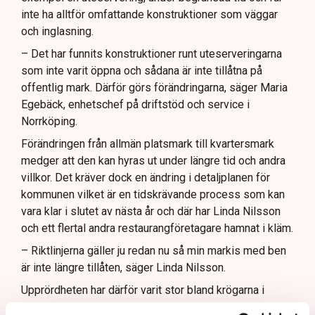
inte ha alltför omfattande konstruktioner som väggar
och inglasning.
– Det har funnits konstruktioner runt uteserveringarna
som inte varit öppna och sådana är inte tillåtna på
offentlig mark. Därför görs förändringarna, säger Maria
Egebäck, enhetschef på driftstöd och service i
Norrköping.
Förändringen från allmän platsmark till kvartersmark
medger att den kan hyras ut under längre tid och andra
villkor. Det kräver dock en ändring i detaljplanen för
kommunen vilket är en tidskrävande process som kan
vara klar i slutet av nästa år och där har Linda Nilsson
och ett flertal andra restaurangföretagare hamnat i kläm.
– Riktlinjerna gäller ju redan nu så min markis med ben
är inte längre tillåten, säger Linda Nilsson.
Upprördheten har därför varit stor bland krögarna i
Norrköping som sett sig tvungna att riva bort markiser,