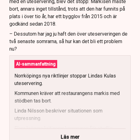
med en uteservering, blev det stopp: Markisen måste
bort, annars inget tillstånd, trots att den har funnits på
plats i över tio år, har ett bygglov från 2015 och är
godkänd sedan 2018.
– Dessutom har jag ju haft den över uteserveringen de
två senaste somrarna, så hur kan det bli ett problem
nu?
AI-sammanfattning
Norrköpings nya riktlinjer stoppar Lindas Kulas
uteservering.
Kommunen kräver att restaurangens markis med
stödben tas bort.
Linda Nilsson beskriver situationen som
utpressning.
Flera krögare kritiserar kommunen för otydlig
kommunikation.
Läs mer