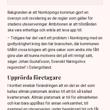
Kommunen vill skapa enhetliga regler för
uteserveringar.
Bakgrunden är att Norrköpings kommun gjort en
översyn och revidering av de regler som gäller för
Lindas Kula ställer in uteserveringen för
stadens uteserveringar. Ambitionen är att tillstånden
sommaren.
ska vara enhetliga och enkla att leva upp till.
– Tidigare har det varit ett problem i Norrköping med en
godtycklighet kring den här branschen, där kommunen
tillåtit vissa krögare att göra saker som andra inte fått
göra utan att kunna motivera det på ett rimligt sätt,
säger Johan Gustafsson, Svenskt Näringslivs
regionchef i Östergötland.
Upprörda företagare
I korthet innebär förändringen att en del av det som
kallas allmän platsmark ändras till att bli så kallad
kvartersmark. Allmän platsmark är till för allmänheten
och kan bara upplåtas för annan verksamhet, till
exempel en uteservering, under begränsad tid och får