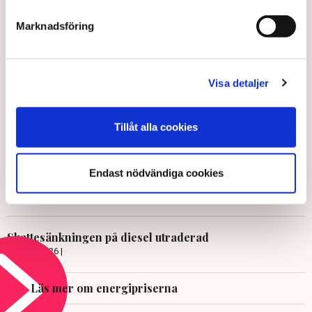
Marknadsföring
TT
Publicerad:
3 apr 2024, 14:21
Visa detaljer
Uppdaterad:
3 apr 2024, 15:33
Tillåt alla cookies
LÄS ÄVEN
Därför är elpriserna så höga just
nu
Endast nödvändiga cookies
7 AUGUSTI 2026 |
Skattesänkningen på diesel utraderad
24 JULI 2026 |
Läs mer om energipriserna