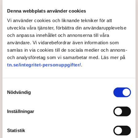
under fyraårsperioder. För kommande period, 2024–2027,
ökar bolagens intäktsramar med 100 miljarder till 326
Denna webbplats använder cookies
miljarder kronor (i 2022 års prisnivå), jämfört med perioden
Vi använder cookies och liknande tekniker för att
2020–2023.
utveckla våra tjänster, förbättra din användarupplevelse
och anpassa innehållet och annonserna till våra
En del av ökningen av intäktsramarna förklaras av ett högre
användare. Vi vidarebefordrar även information som
ränteläge och att komponenterna som används i
samlas in via cookies till de sociala medier och annons-
elnätsverksamheten har ökat i pris.
och analysföretag som vi samarbetar med. Läs mer på
Energimyndigheten är dock inte nöjd med hur nuvarande
tn.se/integritet-personuppgifter/
.
reglering fungerar eftersom den anser att bolagen
överkompenseras.
"Vi ser därför ett behov av att utveckla metoden för hur
Samtyckesval
elnätsföretagens intäktsramar beräknas framöver", säger
Nödvändig
Tommy Johansson.
Inställningar
Energimyndigheten
Politik
Myndigheter
Statistik