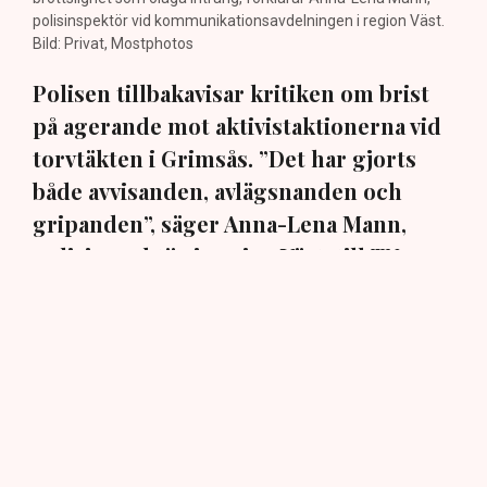
polisinspektör vid kommunikationsavdelningen i region Väst.
Bild: Privat, Mostphotos
Polisen tillbakavisar kritiken om brist
på agerande mot aktivistaktionerna vid
torvtäkten i Grimsås. ”Det har gjorts
både avvisanden, avlägsnanden och
gripanden”, säger Anna-Lena Mann,
polisinspektör i region Väst, till TN.
Torvtäkten i Grimsås i Tranemo kommun har sedan 28
juli stoppats av aktivistgruppen Återställ Våtmarker
efter att aktivister har klättrat upp på
torvproducenten
Neovas maskiner
, grävt igen diken och spridit
ogräsfrön över täkten.
Aktivisterna klättrar upp på
maskiner – polisen kan inte