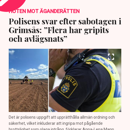
HOTEN MOT ÄGANDERÄTTEN
Polisens svar efter sabotagen i
Grimsås: ”Flera har gripits
och avlägsnats”
Det är polisens uppgift att upprätthålla allmän ordning och
säkerhet, vilket inkluderar att ingripa mot pågående
brottslighet som olaga intrång, förklarar Anna-Lena Mann,