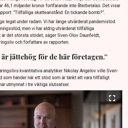
har 46,1 miljarder kronor fortfarande inte återbetalas. Det visar
pport: ”Tillfälliga skatteanstånd: En tickande bomb?”.
ge legat under radarn. Vi har länge utvärderat pandemistöd
ngsstöd, men vi har aldrig utvärderat tillfälliga
t är det största stödet, säger Sven-Olov Daunfeldt,
gsliv och författare av rapporten.
är jättehög för de här företagen.”
ngslivs kvantitativa analytiker Nikolay Angelov ville Sven-
som händer när ett stöd som är tänkt att vara tillfälligt
ar utmynnat i tre viktiga slutsatser.