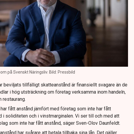
m på Svenskt Näringsliv. Bild: Pressbild
 beviljats tillfälligt skatteanstånd är finansiellt svagare än de
ndlar i hög utsträckning om företag verksamma inom handeln,
 restaurang.
 har fått anstånd jämfört med företag som inte har fått
 i soliditeten och i vinstmarginalen. Vi ser till och med att
olag som inte har fått anstånd, säger Sven-Olov Daunfeldt.
nstånd har svårare att betala tillbaka sina lån. Det gäller