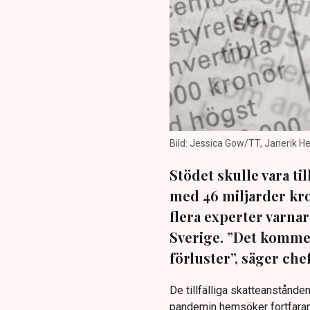
Bild: Jessica Gow/TT, Janerik 
Stödet skulle vara til
med 46 miljarder kro
flera experter varna
Sverige. ”Det kommer
förluster”, säger ch
De tillfälliga skatteanstånde
pandemin hemsöker fortfarand