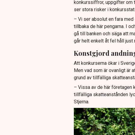
konkurssiffror, uppgifter om 
ser stora risker i konkursstat
– Vi ser absolut en fara med 
tillbaka de här pengarna. I oc
gå till banken och säga att m
går helt enkelt åt fel håll just
Konstgjord andnin
Att konkurserna ökar i Sverige
Men vad som är ovanligt är a
grund av tillfälliga skatteans
– Vissa av de här företagen k
tillfälliga skatteanstånden lyck
Stjerna.