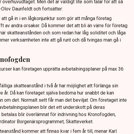
 överhuvudtaget. Men det är väldigt lite som talar för att så
-Olov Daunfeldt och fortsätter:
att gå in i en lågkonjunktur som gör att många företag
ft av andra orsaker. Då kommer det att bli än värre för företag
här skatteanstånden och som redan har låg soliditet och låga
mmer verksamheten inte att gå runt och då tvingas man gå i
onofogden
nkurser kan företagen upprätta avbetalningsplaner på max 36
fälliga skatteanstånd i två år har möjlighet att förlänga sin
re år. Då kan företaget själva bedöma hur snabbt de kan
 om det. Normalt sett får man det beviljat. Om företaget inte
avbetalningsplanen blir det ett underskott på deras
 betalas blir överlämnat för indrivning hos Kronofogden,
ordinator Borgenärsprogrammet, Skatteverket.
atteanstånd kommer att finnas kvar i fem år till, menar Karl