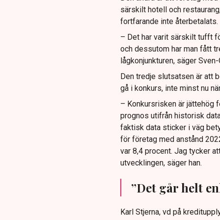
särskilt hotell och restaurang
fortfarande inte återbetalats.
– Det har varit särskilt tuff
och dessutom har man fått t
lågkonjunkturen, säger Sven-
Den tredje slutsatsen är att b
gå i konkurs, inte minst nu när
– Konkursrisken är jättehög f
prognos utifrån historisk da
faktisk data sticker i väg be
för företag med anstånd 2022 
var 8,4 procent. Jag tycker att
utvecklingen, säger han.
”Det går helt enk
Karl Stjerna, vd på kreditup