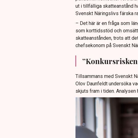
ut i tillfälliga skatteanstånd 
Svenskt Näringslivs färska ra
– Det här är en fråga som län
som korttidsstöd och omsättni
skatteanstånden, trots att de
chefsekonom på Svenskt Närin
”Konkursrisken 
Tillsammans med Svenskt Näri
Olov Daunfeldt undersöka vad 
skjuts fram i tiden. Analysen h