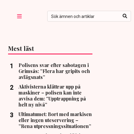
Mest läst
Polisens svar efter sabotagen i
Grimsås: ”Flera har gripits och
avlägsnats”
Aktivisterna klättrar upp på
maskiner – polisen kan inte
avvisa dem: ”Upptrappning på
helt ny nivå”
Ultimatumet: Bort med markisen
eller ingen uteservering –
”Rena utpressningssituationen”