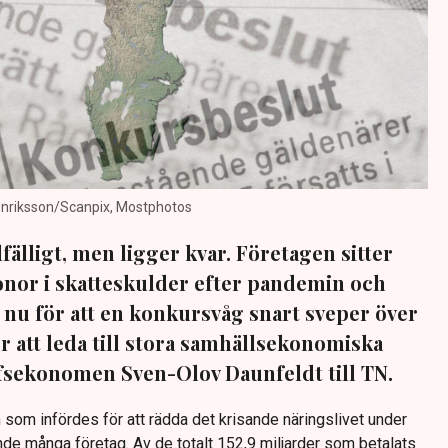
Henriksson/Scanpix, Mostphotos
lfälligt, men ligger kvar. Företagen sitter
nor i skatteskulder efter pandemin och
r nu för att en konkursvåg snart sveper över
 att leda till stora samhällsekonomiska
efsekonomen Sven-Olov Daunfeldt till TN.
n som infördes för att rädda det krisande näringslivet under
e många företag. Av de totalt 152,9 miljarder som betalats