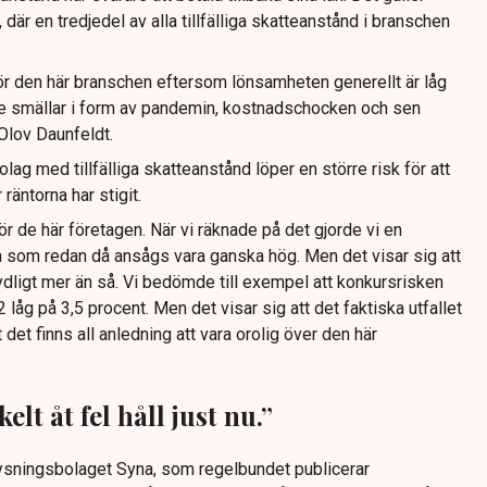
, där en tredjedel av alla tillfälliga skatteanstånd i branschen
t för den här branschen eftersom lönsamheten generellt är låg
re smällar i form av pandemin, kostnadschocken och sen
Olov Daunfeldt.
olag med tillfälliga skatteanstånd löper en större risk för att
 räntorna har stigit.
ör de här företagen. När vi räknade på det gjorde vi en
ta som redan då ansågs vara ganska hög. Men det visar sig att
tydligt mer än så. Vi bedömde till exempel att konkursrisken
låg på 3,5 procent. Men det visar sig att det faktiska utfallet
 det finns all anledning att vara orolig över den här
elt åt fel håll just nu.”
plysningsbolaget Syna, som regelbundet publicerar