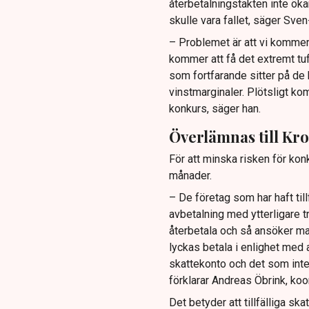
återbetalningstakten inte ökar
skulle vara fallet, säger Sven
– Problemet är att vi kommer 
kommer att få det extremt tuf
som fortfarande sitter på de 
vinstmarginaler. Plötsligt ko
konkurs, säger han.
Överlämnas till Kr
För att minska risken för ko
månader.
– De företag som har haft till
avbetalning med ytterligare t
återbetala och så ansöker man
lyckas betala i enlighet med 
skattekonto och det som inte
förklarar Andreas Öbrink, ko
Det betyder att tillfälliga sk