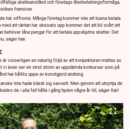
tillfälliga skatteanstånd och företags återbetalningsförmåga,
istiken framöver.
de här siffrorna. Många företag kommer inte att kunna betala
h med att räntan har skruvats upp kommer det att bli svårt att
an behöver låna pengar för att betala uppskjutna skatter. Det
 nu, säger han.
g
 är visserligen en naturlig följd av att konjunkturen mattas av.
tt vi även ser en strid ström av uppdämda konkurser som på
tånd har hållits uppe av konstgjord andning.
anske inte hade klarat sig oavsett. Men genom att utnyttja de
ades de i alla fall hålla i gång hjulen några år till, säger Karl