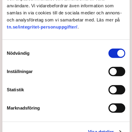
kronor) till 7,1 miljoner euro (cirka 84 miljoner kronor). Vinsten
användare. Vi vidarebefordrar även information som
föll dock rejält, från 230 miljoner euro till 123 miljoner euro.
samlas in via cookies till de sociala medier och annons-
och analysföretag som vi samarbetar med. Läs mer på
tn.se/integritet-personuppgifter/
.
Marknader
Peder Tuborgh
Varumärken
Omsättning
Försäljning
Arla Foods
Samtyckesval
Nödvändig
Inställningar
TT
Publicerad:
29 aug 2023, 14:00
Statistik
LÄS ÄVEN
Marknadsföring
Konkurserna ökar igen
3 AUGUSTI 2026 |
Visa detaljer