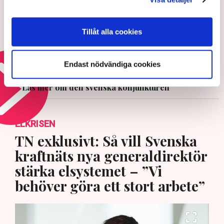
Konjunkturinstitutet: Nytt lyft i
Tillåt alla cookies
ekonomin – starkare läge än
normalt
30 JULI 2026 |
Endast nödvändiga cookies
Läs mer om den svenska konjunkturen
ELKRISEN
TN exklusivt: Så vill Svenska
kraftnäts nya generaldirektör
stärka elsystemet – ”Vi
behöver göra ett stort arbete”