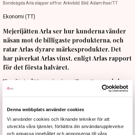
Bondeägda Arla släpper siffror. Arkivbild. Bild: Adam Ihse/TT
Ekonomi (TT)
Mejerijätten Arla ser hur kunderna vänder
näsan mot de billigaste produkterna, och
ratar Arlas dyrare märkesprodukter. Det
har påverkat Arlas vinst, enligt Arlas rapport
för det första halvåret.
"Som förutspått har marknadens villkor satt press på våra
märkesvaror" skriver Arla Foods vd Peder Tuborgh.
Kunderna väljer också butikskedjornas egna varumärken i
högre utsträckning.
Denna webbplats använder cookies
Arlas försäljning av de stora egna varumärkena viker.
Vi använder cookies och liknande tekniker för att
Men totalt sett ökade ändå Arlas omsättning under det första
utveckla våra tjänster, förbättra din användarupplevelse
halvåret, från 6,4 miljoner euro (motsvarande cirka 76 miljoner
och anpassa innehållet och annonserna till våra