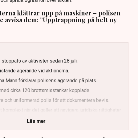
n och spridit ogräsfrön över täkten.
sterna klättrar upp på maskiner – polisen
te avvisa dem: ”Upptrappning på helt ny
g
 stoppats av aktivister sedan 28 juli.
ristande agerande vid aktionerna.
a Mann förklarar polisens agerande på plats.
med cirka 120 brottsmisstankar kopplade.
e och uniformerad polis för att dokumentera bevis.
 komplext när det gäller att navigera juridiska rättigheter
Läs mer