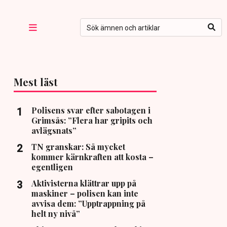
Mest läst
Polisens svar efter sabotagen i
Grimsås: ”Flera har gripits och
avlägsnats”
TN granskar: Så mycket
kommer kärnkraften att kosta –
egentligen
Aktivisterna klättrar upp på
maskiner – polisen kan inte
avvisa dem: ”Upptrappning på
helt ny nivå”