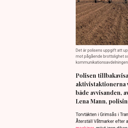
Det är polisens uppgift att up
mot pågående brottslighet so
kommunikationsavdelningen i 
Polisen tillbakavi
aktivistaktionerna 
både avvisanden, 
Lena Mann, polisins
Torvtäkten i Grimsås i Tr
Återställ Våtmarker efter a