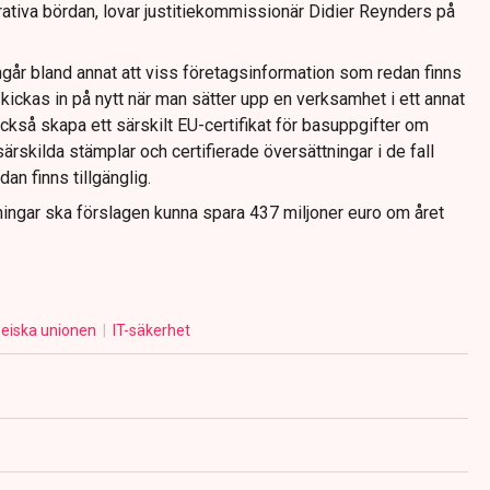
rativa bördan, lovar justitiekommissionär Didier Reynders på
går bland annat att viss företagsinformation som redan finns
kickas in på nytt när man sätter upp en verksamhet i ett annat
kså skapa ett särskilt EU-certifikat för basuppgifter om
ärskilda stämplar och certifierade översättningar i de fall
an finns tillgänglig.
ngar ska förslagen kunna spara 437 miljoner euro om året
eiska unionen
IT-säkerhet