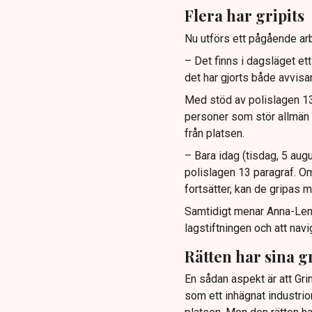
Flera har gripits
Nu utförs ett pågående arb
– Det finns i dagsläget et
det har gjorts både avvis
Med stöd av polislagen 13 
personer som stör allmän or
från platsen.
– Bara idag (tisdag, 5 augu
polislagen 13 paragraf. Om
fortsätter, kan de gripas m
Samtidigt menar Anna-Lena 
lagstiftningen och att navi
Rätten har sina g
En sådan aspekt är att Gr
som ett inhägnat industrio