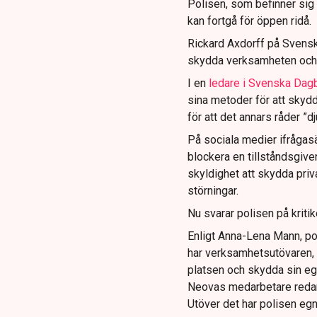
Polisen, som befinner sig på
kan fortgå för öppen ridå.
Rickard Axdorff på Svensk
skydda verksamheten och
I en
ledare i Svenska Dag
sina metoder för att skyd
för att det annars råder ”d
På sociala medier ifrågasä
blockera en tillståndsgive
skyldighet att skydda pr
störningar.
Nu svarar polisen på kritik
Enligt Anna-Lena Mann, po
har verksamhetsutövaren, 
platsen och skydda sin e
Neovas medarbetare reda
Utöver det har polisen eg