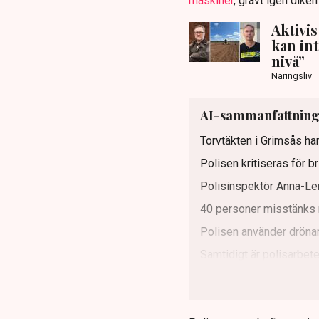
maskiner
, grävt igen dike
Aktivi
kan in
nivå”
Näringsliv
AI-sammanfattnin
Torvtäkten i Grimsås har
Polisen kritiseras för b
Polisinspektör Anna-Len
40 personer misstänks 
Polisen använder drönar
Samtidigt är polisarbetet
och gränser.