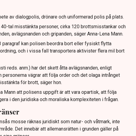
ete av dialogpolis, drönare och uniformerad polis på plats.
t 40-tal misstänkta personer, cirka 120 brottsmisstankar och
anden, avlägsnanden och gripanden, säger Anna-Lena Mann.
paragraf kan polisen beordra bort eller fysiskt flytta
dning, och i vissa fall transportera aktivister flera mil bort
sti reds. anm.) har det skett åtta avlägsnanden, enligt
 personerna vägrar att följa order och det olaga intrånget
isstänkta för brott, säger hon.
Mann att polisens uppgift är att vara opartisk, att följa
gera i den juridiska och moraliska komplexiteten i frågan.
ränser
imsås mosse räknas juridiskt som natur- och våtmark, inte
mråde. Det innebär att allemansrätten i grunden gäller på