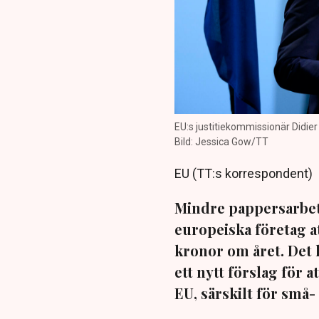
EU:s justitiekommissionär Didier
Bild: Jessica Gow/TT
EU (TT:s korrespondent)
Mindre pappersarbet
europeiska företag a
kronor om året. De
ett nytt förslag för 
EU, särskilt för små