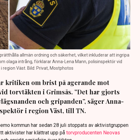
prätthålla allmän ordning och säkerhet, vilket inkluderar att ingripa
m olaga intrång, förklarar Anna-Lena Mann, polisinspektör vid
region Väst. Bild: Privat, Mostphotos
sar kritiken om brist på agerande mot
vid torvtäkten i Grimsås. ”Det har gjorts
avlägsnanden och gripanden”, säger Anna-
pektör i region Väst, till TN.
anemo kommun har sedan 28 juli stoppats av aktivistgruppen
tt aktivister har klättrat upp på
torvproducenten Neovas