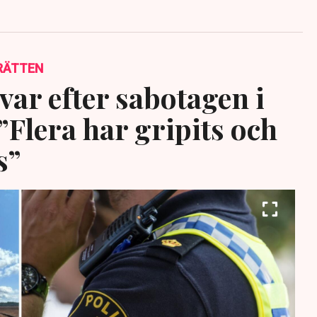
RÄTTEN
var efter sabotagen i
”Flera har gripits och
s”