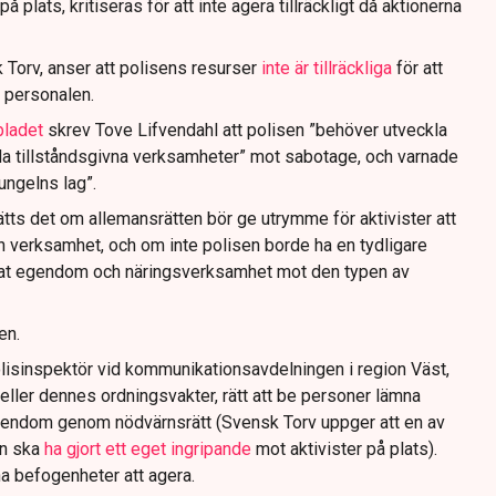
 plats, kritiseras för att inte agera tillräckligt då aktionerna
 Torv, anser att polisens resurser
inte är tillräckliga
för att
 personalen.
bladet
skrev Tove Lifvendahl att polisen ”behöver utveckla
da tillståndsgivna verksamheter” mot sabotage, och varnade
jungelns lag”.
tts det om allemansrätten bör ge utrymme för aktivister att
n verksamhet, och om inte polisen borde ha en tydligare
ivat egendom och näringsverksamhet mot den typen av
en.
lisinspektör vid kommunikationsavdelningen i region Väst,
eller dennes ordningsvakter, rätt att be personer lämna
gendom genom nödvärnsrätt (Svensk Torv uppger att en av
n ska
ha gjort ett eget ingripande
mot aktivister på plats).
na befogenheter att agera.