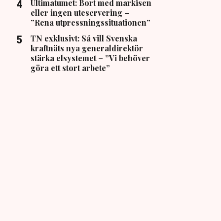
Ultimatumet: Bort med markisen
eller ingen uteservering –
”Rena utpressningssituationen”
TN exklusivt: Så vill Svenska
kraftnäts nya generaldirektör
stärka elsystemet – ”Vi behöver
göra ett stort arbete”