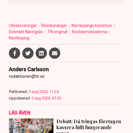
Uteserveringar
Restauranger
Norrköpings kommun
Svenskt Näringsliv
TN original
Kristdemokraterna
Norrköping
Anders Carlsson
redaktionen@tn.se
Publicerad:
5 aug 2026, 11:24
Uppdaterad:
6 aug 2026, 07:35
LÄS ÄVEN
Debatt: Då tvingas företagen
kassera fullt fungerande