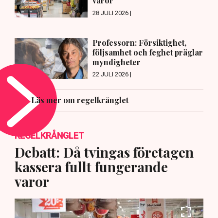
varor
28 JULI 2026 |
Professorn: Försiktighet,
följsamhet och feghet präglar
myndigheter
22 JULI 2026 |
Läs mer om regelkrånglet
REGELKRÅNGLET
Debatt: Då tvingas företagen
kassera fullt fungerande
varor