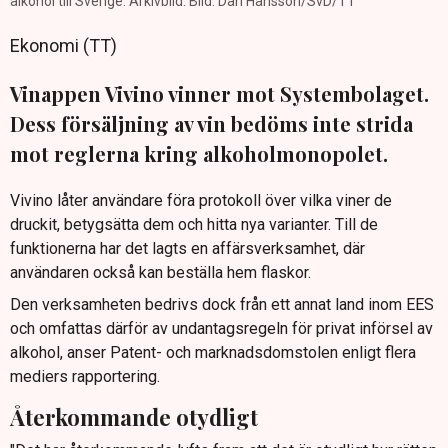
alkohol till Sverige. Arkivbild. Bild: Dan Hansson/SvD/TT
Ekonomi (TT)
Vinappen Vivino vinner mot Systembolaget.
Dess försäljning av vin bedöms inte strida
mot reglerna kring alkoholmonopolet.
Vivino låter användare föra protokoll över vilka viner de
druckit, betygsätta dem och hitta nya varianter. Till de
funktionerna har det lagts en affärsverksamhet, där
användaren också kan beställa hem flaskor.
Den verksamheten bedrivs dock från ett annat land inom EES
och omfattas därför av undantagsregeln för privat införsel av
alkohol, anser Patent- och marknadsdomstolen enligt flera
mediers rapportering.
Återkommande otydligt