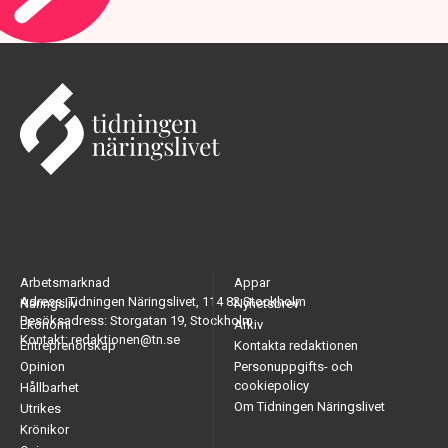
Arbetsmarknad
Appar
Adress: Tidningen Näringslivet, 114 82 Stockholm
Näringsliv
Nyhetsbrev
Besöksadress: Storgatan 19, Stockholm
Ekonomi
Arkiv
Kontakt: redaktionen@tn.se
Entreprenörskap
Kontakta redaktionen
Opinion
Personuppgifts- och
cookiepolicy
Hållbarhet
Om Tidningen Näringslivet
Utrikes
Krönikor