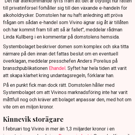
"Det har återkommande lyfts fram att det är otydligt hur rätten
till privatinförsel förhåller sig till den växande e-handeln för
alkoholdrycker. Domstolen har nu haft anledning att pröva
frågan om sådan e-handel som Vivino ägnar sig åt är tillåten
och har kommit fram till att så är fallet", meddelar rådman
Linda Kullberg i en kommentar på domstolens hemsida.
Systembolaget beskriver domen som komplex och ska titta
närmare på den innan det fattas beslut om en eventuell
överklagan, meddelar presschefen Anders Porelius på
branschpublikationen
Ehandel
. Syftet har hela tiden att varit
att skapa klarhet kring undantagsregeln, förklarar han.
På en punkt fick man dock rätt. Domstolen håller med
Systembolaget om att Vivinos marknadsföring inte har varit
måttfull nog och kräver att bolaget anpassar den, med hot om
vite om en miljon kronor.
Kinnevik storägare
I februari tog Vivino in mer än 1,3 miljarder kronor i en