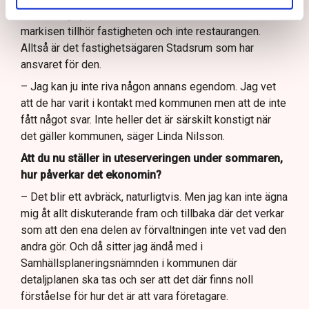
Men det hjälper inte Lindas Kula, av det faktum att
markisen tillhör fastigheten och inte restaurangen.
Alltså är det fastighetsägaren Stadsrum som har
ansvaret för den.
– Jag kan ju inte riva någon annans egendom. Jag vet
att de har varit i kontakt med kommunen men att de inte
fått något svar. Inte heller det är särskilt konstigt när
det gäller kommunen, säger Linda Nilsson.
Att du nu ställer in uteserveringen under sommaren,
hur påverkar det ekonomin?
– Det blir ett avbräck, naturligtvis. Men jag kan inte ägna
mig åt allt diskuterande fram och tillbaka där det verkar
som att den ena delen av förvaltningen inte vet vad den
andra gör. Och då sitter jag ändå med i
Samhällsplaneringsnämnden i kommunen där
detaljplanen ska tas och ser att det där finns noll
förståelse för hur det är att vara företagare.