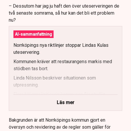
– Dessutom har jag ju haft den över uteserveringen de
två senaste somrarna, så hur kan det bli ett problem
nu?
AI-sammanfattning
Norrköpings nya riktlinjer stoppar Lindas Kulas
uteservering.
Kommunen kräver att restaurangens markis med
stödben tas bort.
Linda Nilsson beskriver situationen som
utpressning.
Flera krögare kritiserar kommunen för otydlig
kommunikation.
Läs mer
Kommunen vill skapa enhetliga regler för
uteserveringar.
Bakgrunden är att Norrköpings kommun gjort en
översyn och revidering av de regler som gäller för
Lindas Kula ställer in uteserveringen för