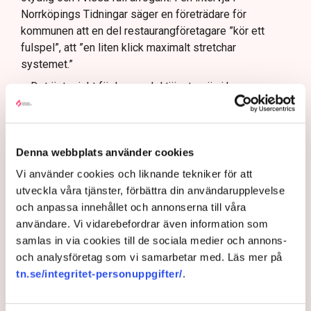
Norrköpings Tidningar säger en företrädare för
kommunen att en del restaurangföretagare ”kör ett
fulspel”, att ”en liten klick maximalt stretchar
systemet.”
– Det är typiskt för hur en del tjänstemän i kommunen
ser på oss, säger Linda Nilsson och hänvisar till
Svenskt Näringslivs ranking av det lokala
företagsklimatet där Norrköping idag ligger i botten, på
Denna webbplats använder cookies
plats 253 av landets 290 kommuner. (Se artikel nedan)
Vi använder cookies och liknande tekniker för att
Hade markisen varit frihängande
utveckla våra tjänster, förbättra din användarupplevelse
hade det inte varit något problem
och anpassa innehållet och annonserna till våra
Restaurang Linda Kula har nu ställt in hela
användare. Vi vidarebefordrar även information som
uteserveringsprojektet för i år. Serveringstillstånd finns
samlas in via cookies till de sociala medier och annons-
visserligen – om markisen tas bort – annars inget
och analysföretag som vi samarbetar med. Läs mer på
tillstånd för uteservering.
tn.se/integritet-personuppgifter/
.
– Det blev ju rena utpressningssituationen, säger Linda
Nilsson.