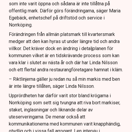
som inte varit öppna och sådana är inte tillåtna på
offentlig mark. Därför görs förändringarna, säger Maria
Egebäck, enhetschef på driftstöd och service i
Norrköping.
Förändringen från allmän platsmark till kvartersmark
medger att den kan hyras ut under längre tid och andra
villkor. Det kräver dock en ändring i detaljplanen för
kommunen vilket är en tidskrävande process som kan
vara klar i slutet av nästa år och där har Linda Nilsson
och ett flertal andra restaurangföretagare hamnat i kläm.
– Riktlinjerna gäller ju redan nu så min markis med ben
är inte längre tillåten, säger Linda Nilsson.
Upprördheten har därför varit stor bland krögarna i
Norrköping som sett sig tvungna att riva bort markiser,
staket, inglasningar och liknande delar av
uteserveringarna. De menar också att
kommunikationerna med kommunen varit knapphändig,
otydlig och i vissa fall arrogant. I en intervju i