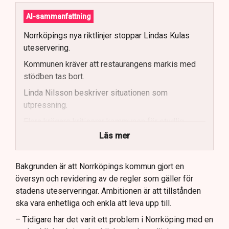
AI-sammanfattning
Norrköpings nya riktlinjer stoppar Lindas Kulas
uteservering.
Kommunen kräver att restaurangens markis med
stödben tas bort.
Linda Nilsson beskriver situationen som
utpressning.
Flera krögare kritiserar kommunen för otydlig
kommunikation.
Läs mer
Kommunen vill skapa enhetliga regler för
uteserveringar.
Bakgrunden är att Norrköpings kommun gjort en
översyn och revidering av de regler som gäller för
Lindas Kula ställer in uteserveringen för
stadens uteserveringar. Ambitionen är att tillstånden
sommaren.
ska vara enhetliga och enkla att leva upp till.
– Tidigare har det varit ett problem i Norrköping med en