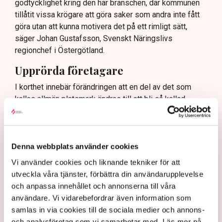
godtycklighet kring den här branschen, där kommunen
tillåtit vissa krögare att göra saker som andra inte fått
göra utan att kunna motivera det på ett rimligt sätt,
säger Johan Gustafsson, Svenskt Näringslivs
regionchef i Östergötland.
Upprörda företagare
I korthet innebär förändringen att en del av det som
kallas allmän platsmark ändras till att bli så kallad
kvartersmark. Allmän platsmark är till för allmänheten
och kan bara upplåtas för annan verksamhet, till
exempel en uteservering, under begränsad tid och får
inte ha alltför omfattande konstruktioner som väggar
Denna webbplats använder cookies
och inglasning.
Vi använder cookies och liknande tekniker för att
– Det har funnits konstruktioner runt uteserveringarna
utveckla våra tjänster, förbättra din användarupplevelse
som inte varit öppna och sådana är inte tillåtna på
och anpassa innehållet och annonserna till våra
offentlig mark. Därför görs förändringarna, säger Maria
användare. Vi vidarebefordrar även information som
Egebäck, enhetschef på driftstöd och service i
samlas in via cookies till de sociala medier och annons-
Norrköping.
och analysföretag som vi samarbetar med. Läs mer på