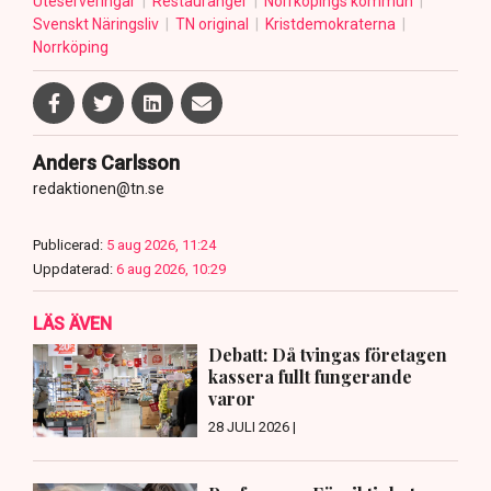
Uteserveringar
Restauranger
Norrköpings kommun
Svenskt Näringsliv
TN original
Kristdemokraterna
Norrköping
Anders Carlsson
redaktionen@tn.se
Publicerad:
5 aug 2026, 11:24
Uppdaterad:
6 aug 2026, 10:29
LÄS ÄVEN
Debatt: Då tvingas företagen
kassera fullt fungerande
varor
28 JULI 2026 |