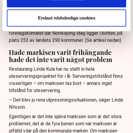
systemet.”
– Det är typiskt för hur en del tjänstemän i kommunen
Endast nödvändiga cookies
ser på oss, säger Linda Nilsson och hänvisar till
Svenskt Näringslivs ranking av det lokala
företagsklimatet där Norrköping idag ligger i botten, på
plats 253 av landets 290 kommuner. (Se artikel nedan)
Hade markisen varit frihängande
hade det inte varit något problem
Restaurang Linda Kula har nu ställt in hela
uteserveringsprojektet för i år. Serveringstillstånd finns
visserligen – om markisen tas bort – annars inget
tillstånd för uteservering.
– Det blev ju rena utpressningssituationen, säger Linda
Nilsson.
Egentligen är det inte själva markisen som är det stora
problemet, det är de fyra benen som när markisen är
utfälld vilar på den kommunala marken. Om markisen