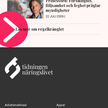
Professorn: Försiktighet,
följsamhet och feghet präglar
myndigheter
22 JULI 2026 |
Läs mer om regelkrånglet
Arbetsmarknad
Appar