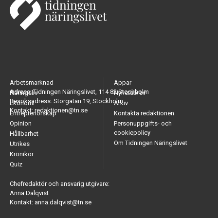
Arbetsmarknad
Appar
Adress: Tidningen Näringslivet, 114 82 Stockholm
Näringsliv
Nyhetsbrev
Besöksadress: Storgatan 19, Stockholm
Ekonomi
Arkiv
Kontakt: redaktionen@tn.se
Entreprenörskap
Kontakta redaktionen
Opinion
Personuppgifts- och
cookiepolicy
Hållbarhet
Om Tidningen Näringslivet
Utrikes
Krönikor
Quiz
Chefredaktör och ansvarig utgivare:
Anna Dalqvist
Kontakt: anna.dalqvist@tn.se