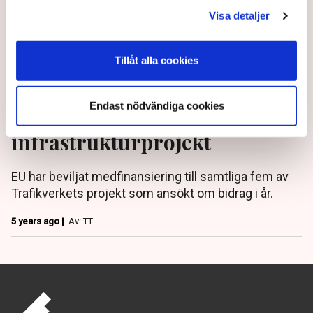
Visa detaljer
Tillåt alla cookies
Endast nödvändiga cookies
EU stöttar inför svenska
infrastrukturprojekt
EU har beviljat medfinansiering till samtliga fem av
Trafikverkets projekt som ansökt om bidrag i år.
5 years ago |
Av: TT