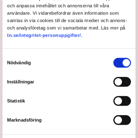
och anpassa innehållet och annonserna till våra
användare. Vi vidarebefordrar även information som
samlas in via cookies till de sociala medier och annons-
och analysföretag som vi samarbetar med. Läs mer på
Byggkrisen: Här är projekten
tn.se/integritet-personuppgifter/
.
som riskerar att stoppas
Samtyckesval
Eftersatt underhåll, inflation och stigande
Nödvändig
materialpriser riskerar att stoppa flera stora
infrastrukturprojekt, varnar Byggföretagen. ”Det här
går ut över alla”, säger vd:n Catharina Elmsäter-Svärd,
Inställningar
till TN.
Statistik
3 years ago |
Av: Tora Ferm
Marknadsföring