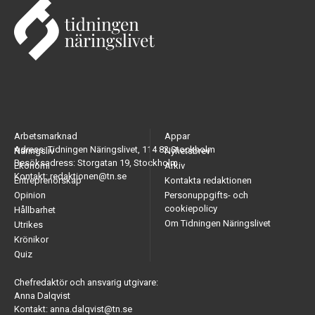
Arbetsmarknad
Appar
Adress: Tidningen Näringslivet, 114 82 Stockholm
Näringsliv
Nyhetsbrev
Besöksadress: Storgatan 19, Stockholm
Ekonomi
Arkiv
Kontakt: redaktionen@tn.se
Entreprenörskap
Kontakta redaktionen
Opinion
Personuppgifts- och
cookiepolicy
Hållbarhet
Om Tidningen Näringslivet
Utrikes
Krönikor
Quiz
Chefredaktör och ansvarig utgivare:
Anna Dalqvist
Kontakt: anna.dalqvist@tn.se