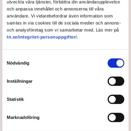
utveckla våra tjänster, förbättra din användarupplevelse
och anpassa innehållet och annonserna till våra
användare. Vi vidarebefordrar även information som
Växande "skuggflotta" kan
samlas in via cookies till de sociala medier och annons-
och analysföretag som vi samarbetar med. Läs mer på
vända Putins underläge
tn.se/integritet-personuppgifter/
.
Pristak och sanktioner mot Putins olje- och gasvälde
fungerar hittills ganska väl för västvärlden. Kina och
Samtyckesval
Indien köper ivrigt de ryska fossila bränslena, men
Nödvändig
till priser och villkor som slår mot Moskvas
krigskassa, visar en ny rapport.
Inställningar
3 years ago |
Av: TT
Statistik
Marknadsföring