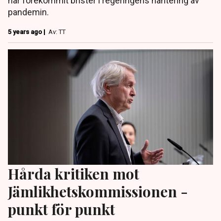
har förekommit brister i regeringens hantering av
pandemin.
5 years ago |
Av: TT
Hårda kritiken mot
Jämlikhetskommissionen -
punkt för punkt