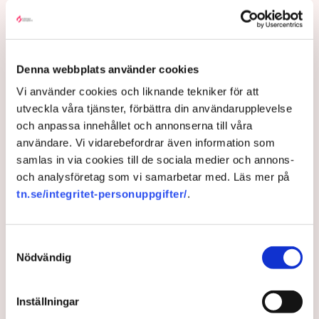
4 years ago |
Denna webbplats använder cookies
Vi använder cookies och liknande tekniker för att
utveckla våra tjänster, förbättra din användarupplevelse
och anpassa innehållet och annonserna till våra
användare. Vi vidarebefordrar även information som
samlas in via cookies till de sociala medier och annons-
och analysföretag som vi samarbetar med. Läs mer på
tn.se/integritet-personuppgifter/
.
Ledare: Svenskar ovilliga att
beskatta rika
Samtyckesval
Nödvändig
Rainer Zitelmann, doktor i sociologi, har i en studie
undersökt inställningen till förmögna i olika länder.
Den svenska inställningen sticker ut, skriver
Inställningar
Susanna Silfverskiöld på SvD:s ledarsida.