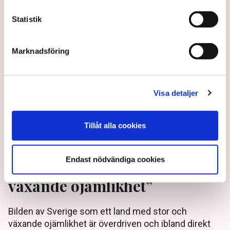
Statistik
4 years ago |
Av: Linn Ålund Thorgren
Marknadsföring
Visa detaljer
Tillåt alla cookies
Endast nödvändiga cookies
”Sverige är inte ett land med
växande ojämlikhet”
Bilden av Sverige som ett land med stor och
växande ojämlikhet är överdriven och ibland direkt