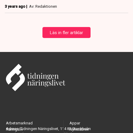
3 years ago |
Av: Redaktionen
Läs in fler artiklar
Arbetsmarknad
Appar
Adress: Tidningen Näringslivet, 114 82 Stockholm
Näringsliv
Nyhetsbrev