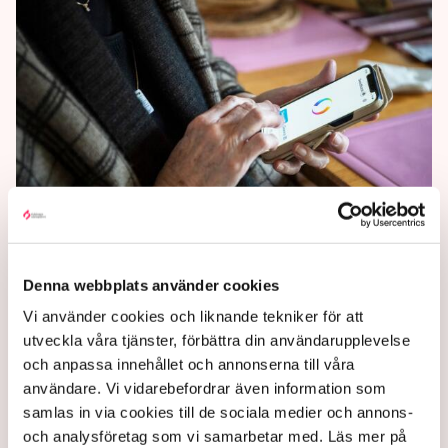
Oron för bedrägerier ökar –
drabbar företag
Denna webbplats använder cookies
Vi använder cookies och liknande tekniker för att
Allt fler svenskar oroar sig för bedrägerier och fler än
utveckla våra tjänster, förbättra din användarupplevelse
hälften överväger att byta till leverantörer som de
och anpassa innehållet och annonserna till våra
anser mer pålitliga.
användare. Vi vidarebefordrar även information som
samlas in via cookies till de sociala medier och annons-
2 years ago |
Av: Redaktionen
och analysföretag som vi samarbetar med. Läs mer på