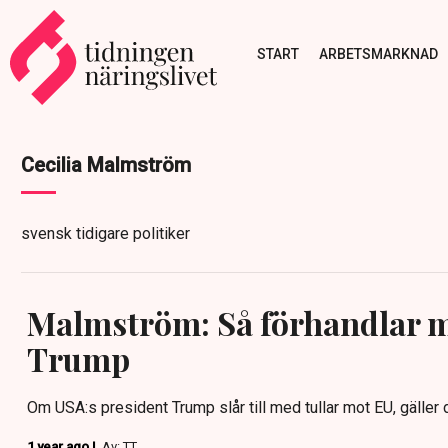
START
ARBETSMARKNAD
Cecilia Malmström
svensk tidigare politiker
Malmström: Så förhandlar 
Trump
Om USA:s president Trump slår till med tullar mot EU, gäller de
1 year ago |
Av: TT