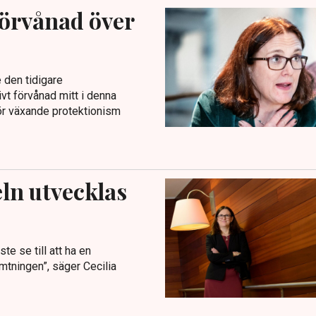
förvånad över
e den tidigare
t förvånad mitt i denna
för växande protektionism
ln utvecklas
te se till att ha en
ämtningen”, säger Cecilia