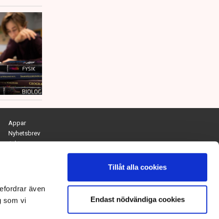
Appar
Nyhetsbrev
Arkiv
Kontakta redaktionen
Personuppgifts- och cookiepolicy
Tillåt alla cookies
Om Tidningen Näringslivet
efordrar även
Endast nödvändiga cookies
Chefredaktör och ansvarig utgivare:
g som vi
Anna Dalqvist
Kontakt: anna.dalqvist@tn.se