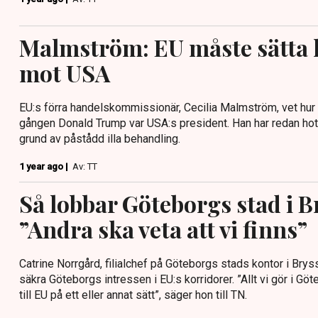
Malmström: EU måste sätta 
mot USA
EU:s förra handelskommissionär, Cecilia Malmström, vet hur 
gången Donald Trump var USA:s president. Han har redan hota
grund av påstådd illa behandling.
1 year ago |
Av: TT
Så lobbar Göteborgs stad i B
”Andra ska veta att vi finns”
Catrine Norrgård, filialchef på Göteborgs stads kontor i Bryss
säkra Göteborgs intressen i EU:s korridorer. ”Allt vi gör i Gö
till EU på ett eller annat sätt”, säger hon till TN.