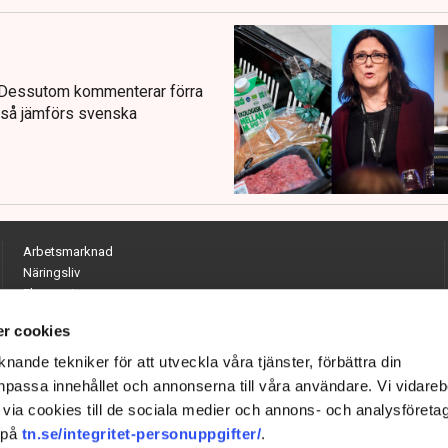
 Dessutom kommenterar förra
 så jämförs svenska
Arbetsmarknad
Näringsliv
Ekonomi
Entreprenörskap
r cookies
Opinion
Hållbarhet
nande tekniker för att utveckla våra tjänster, förbättra din
Utrikes
passa innehållet och annonserna till våra användare. Vi vidareb
Krönikor
via cookies till de sociala medier och annons- och analysföreta
Quiz
 på
tn.se/integritet-personuppgifter/
.