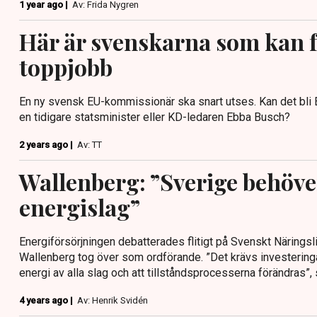
1 year ago |
Av: Frida Nygren
Här är svenskarna som kan f
toppjobb
En ny svensk EU-kommissionär ska snart utses. Kan det bli 
en tidigare statsminister eller KD-ledaren Ebba Busch?
2 years ago |
Av: TT
Wallenberg: ”Sverige behöver
energislag”
Energiförsörjningen debatterades flitigt på Svenskt Närings
Wallenberg tog över som ordförande. ”Det krävs investeringar i
energi av alla slag och att tillståndsprocesserna förändras”,
4 years ago |
Av: Henrik Svidén