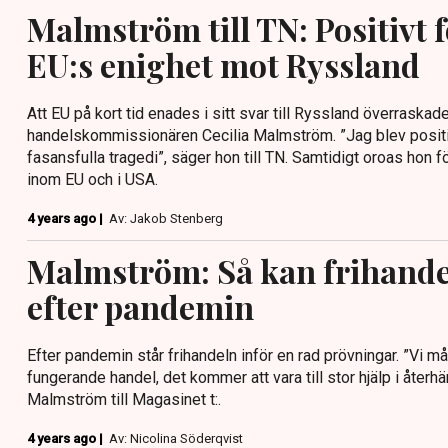
Malmström till TN: Positivt 
EU:s enighet mot Ryssland
Att EU på kort tid enades i sitt svar till Ryssland överraskad
handelskommissionären Cecilia Malmström. ”Jag blev positiv
fasansfulla tragedi”, säger hon till TN. Samtidigt oroas hon 
inom EU och i USA.
4 years ago |
Av: Jakob Stenberg
Malmström: Så kan frihande
efter pandemin
Efter pandemin står frihandeln inför en rad prövningar. ”Vi mås
fungerande handel, det kommer att vara till stor hjälp i återh
Malmström till Magasinet t:.
4 years ago |
Av: Nicolina Söderqvist