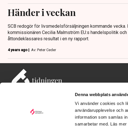
Händer i veckan
SCB redogör för livsmedelsförsäljningen kommande vecka.
kommissionären Cecilia Malmström EU:s handelspolitik och
åttondeklassares resultat i en ny rapport.
4 years ago |
Av: Peter Ceder
Denna webbplats använde
Vi använder cookies och lik
användarupplevelse och an
information som samlas in 
Adress: Tidningen Näringslivet, 114 82 Stockholm
Besöksadress: Storgatan 19, Stockholm
samarbetar med. Läs mer
Kontakt: redaktionen@tn.se