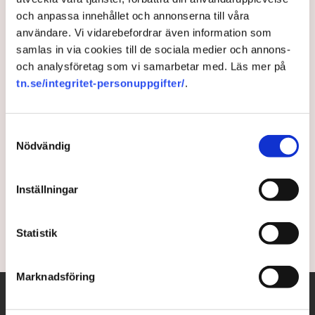
och anpassa innehållet och annonserna till våra
Svenska supermaterialet kan
användare. Vi vidarebefordrar även information som
ersätta plasten – svenska
samlas in via cookies till de sociala medier och annons-
och analysföretag som vi samarbetar med. Läs mer på
regler sätter stopp
tn.se/integritet-personuppgifter/
.
Materialet kan hjälpa till att bygga upp barriärreven,
Samtyckesval
förlänga livslängden på mat och göra alla
Nödvändig
plastförpackningar nedbrytbara. Men svenska regler
sätter stopp. ”Det är hål i huvudet”, säger Gaia
Biomaterials vd Peter Stenström till TN. Nu väljer
Inställningar
företaget att investera i andra länder.
2 years ago |
Av: Erik Ekerlid
Statistik
Marknadsföring