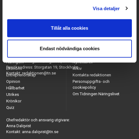
Visa detaljer
Tillåt alla cookies
Endast nödvändiga cookies
Arbetsmarknad
Appar
Adress: Tidningen Näringslivet, 114 82 Stockholm
Näringsliv
Nyhetsbrev
Besöksadress: Storgatan 19, Stockholm
Ekonomi
Arkiv
Kontakt: redaktionen@tn.se
Entreprenörskap
Kontakta redaktionen
Opinion
Personuppgifts- och
cookiepolicy
Hållbarhet
Om Tidningen Näringslivet
Utrikes
Krönikor
Quiz
Chefredaktör och ansvarig utgivare:
Anna Dalqvist
Kontakt: anna.dalqvist@tn.se