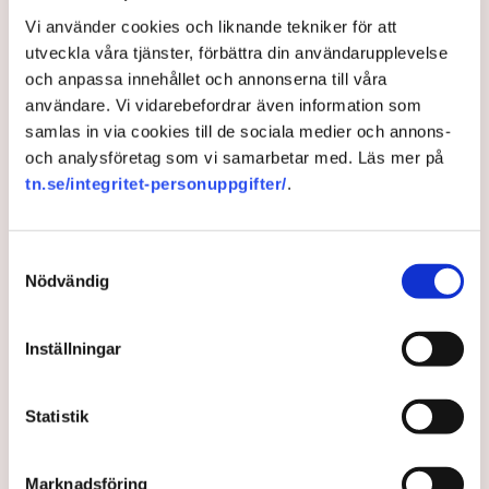
Vi använder cookies och liknande tekniker för att
utveckla våra tjänster, förbättra din användarupplevelse
och anpassa innehållet och annonserna till våra
användare. Vi vidarebefordrar även information som
samlas in via cookies till de sociala medier och annons-
Bransch: Skyhöga
och analysföretag som vi samarbetar med. Läs mer på
elnätsavgifter orsakas av
tn.se/integritet-personuppgifter/
.
systemfel
Samtyckesval
Nödvändig
Dagens avgiftsmodell för elnätet lider av ett
systemfel som gör att nätägarna överkompenseras
på konsumenternas bekostnad, menar Innovations-
Inställningar
och kemiindustrierna, IKEM.
2 years ago |
Av: Redaktionen
Statistik
Marknadsföring