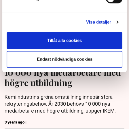
Visa detaljer
Tillåt alla cookies
Branschens larm: Vi behöver
Endast nödvändiga cookies
10 000 nya medarbetare med
högre utbildning
Kemiindustrins gröna omställning innebär stora
rekryteringsbehov. År 2030 behövs 10 000 nya
medarbetare med högre utbildning, uppger IKEM.
3 years ago |