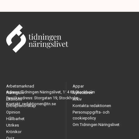
Arbetsmarknad
Appar
Adress: Tidningen Näringslivet, 114 82 Stockholm
Näringsliv
Nyhetsbrev
Besöksadress: Storgatan 19, Stockholm
Ekonomi
Arkiv
Kontakt: redaktionen@tn.se
Entreprenörskap
Kontakta redaktionen
Opinion
Personuppgifts- och
cookiepolicy
Hållbarhet
Om Tidningen Näringslivet
Utrikes
Krönikor
Quiz