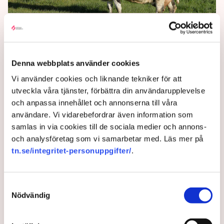
Nya Zeeland vill beskatta
boskapens rapande
Denna webbplats använder cookies
Nya Zeelands regering har som en åtgärd för att
motverka klimatförändringar lagt fram ett förslag om
Vi använder cookies och liknande tekniker för att
att beskatta de växthusgaser som frigörs när
utveckla våra tjänster, förbättra din användarupplevelse
boskapsdjur rapar och kissar.
och anpassa innehållet och annonserna till våra
användare. Vi vidarebefordrar även information som
3 years ago |
Av: TT
samlas in via cookies till de sociala medier och annons-
och analysföretag som vi samarbetar med. Läs mer på
tn.se/integritet-personuppgifter/
.
Samtyckesval
Nödvändig