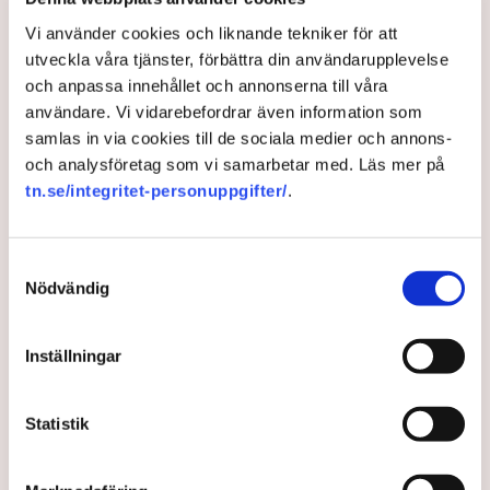
Vi använder cookies och liknande tekniker för att
Forskare: Så fick Sverige EU:s
utveckla våra tjänster, förbättra din användarupplevelse
och anpassa innehållet och annonserna till våra
mest extrema miljöpolitik –
användare. Vi vidarebefordrar även information som
”Ett stort experiment”
samlas in via cookies till de sociala medier och annons-
och analysföretag som vi samarbetar med. Läs mer på
tn.se/integritet-personuppgifter/
.
De svenska miljömålen har skapat en kultur i Sverige
där myndigheter tävlar om att införa mer omfattande
regler än vad som krävs. ”Det finns inget annat land
Samtyckesval
som har genomfört något sådant”, säger forskaren
Nödvändig
Lena Nerhagen.
3 years ago |
Av: Henrik Svidén
Inställningar
Statistik