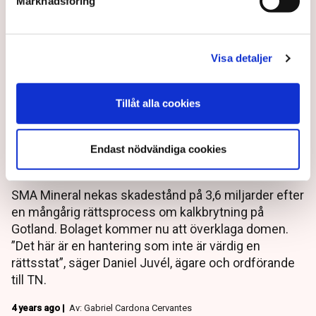
Marknadsföring
Visa detaljer
Efter Cementa: Så stoppade
Tillåt alla cookies
staten 300 miljoner ton
Endast nödvändiga cookies
kalksten – ”Farsartat”
SMA Mineral nekas skadestånd på 3,6 miljarder efter
en mångårig rättsprocess om kalkbrytning på
Gotland. Bolaget kommer nu att överklaga domen.
”Det här är en hantering som inte är värdig en
rättsstat”, säger Daniel Juvél, ägare och ordförande
till TN.
4 years ago |
Av: Gabriel Cardona Cervantes