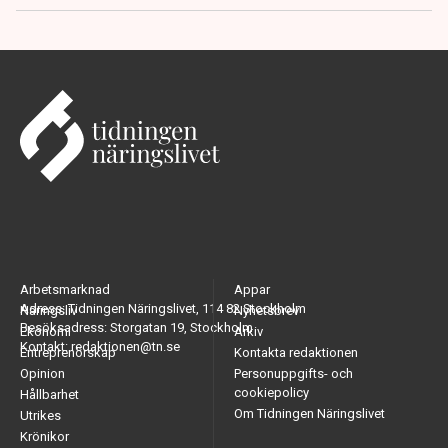
Arbetsmarknad
Appar
Adress: Tidningen Näringslivet, 114 82 Stockholm
Näringsliv
Nyhetsbrev
Besöksadress: Storgatan 19, Stockholm
Ekonomi
Arkiv
Kontakt: redaktionen@tn.se
Entreprenörskap
Kontakta redaktionen
Opinion
Personuppgifts- och
cookiepolicy
Hållbarhet
Om Tidningen Näringslivet
Utrikes
Krönikor