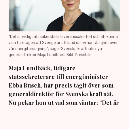
”Det är viktigt att säkerställa leveranssäkerhet och att kunna
visa företagen att Sverige är ett land där vi har rådighet över
vår energiförsörjning”, säger Svenska kraftnäts nya
generaldirektör Maja Lundbäck. Bild: Pressbild
Maja Lundbäck, tidigare
statssekreterare till energiminister
Ebba Busch, har precis tagit över som
generaldirektör för Svenska kraftnät.
Nu pekar hon ut vad som väntar: ”Det är
viktigt att vi kan matcha produktion och
konsumtion”, säger hon i en exklusiv
intervju med TN.