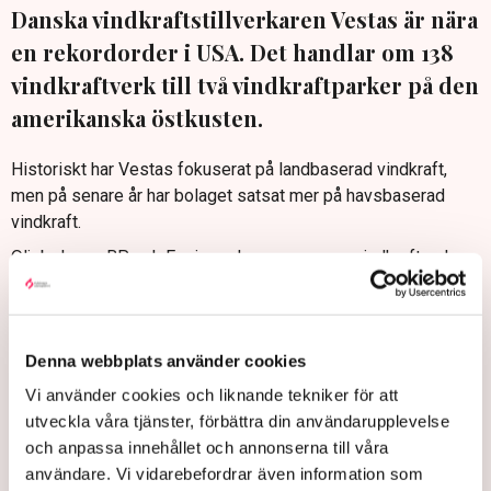
Danska vindkraftstillverkaren Vestas är nära
en rekordorder i USA. Det handlar om 138
vindkraftverk till två vindkraftparker på den
amerikanska östkusten.
Historiskt har Vestas fokuserat på landbaserad vindkraft,
men på senare år har bolaget satsat mer på havsbaserad
vindkraft.
Oljebolagen BP och Equinor planerar enorma vindkraftparker
utanför New York-kusten. De två anläggningarna ska kunna
försörja tio miljoner hushåll med ström.
Och utpekad som föredragen leverantör är Vestas.
Denna webbplats använder cookies
En slutorder återstår att underteckna. Men det danska
Vi använder cookies och liknande tekniker för att
bolaget kommunicerar nu att ett färdigt avtal omfattar 138 av
utveckla våra tjänster, förbättra din användarupplevelse
de största vindkraftverken i utbudet. De är 280 meter höga
och anpassa innehållet och annonserna till våra
och levererar 15 megawatt vardera, inalles när 2,1 gigawatt.
användare. Vi vidarebefordrar även information som