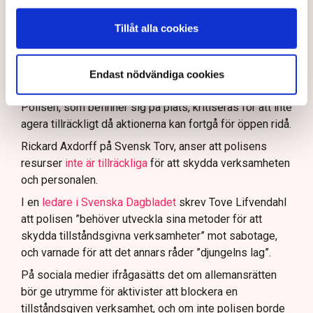
Polisinspektör Anna-Lena Mann förklarar polisens
agerande på plats.
Tillåt alla cookies
40 personer misstänks med cirka 120
brottsmisstankar kopplade.
Läs mer
Endast nödvändiga cookies
Polisen använder drönare och uniformerad polis
för att dokumentera bevis.
Polisen, som befinner sig på plats, kritiseras för att inte
agera tillräckligt då aktionerna kan fortgå för öppen ridå.
Samtidigt är polisarbetet komplext när det gäller
att navigera juridiska rättigheter och gränser.
Rickard Axdorff på Svensk Torv, anser att polisens
resurser
inte är tillräckliga
för att skydda verksamheten
och personalen.
I en
ledare i Svenska Dagbladet
skrev Tove Lifvendahl
att polisen ”behöver utveckla sina metoder för att
skydda tillståndsgivna verksamheter” mot sabotage,
och varnade för att det annars råder ”djungelns lag”.
På sociala medier ifrågasätts det om allemansrätten
bör ge utrymme för aktivister att blockera en
tillståndsgiven verksamhet, och om inte polisen borde