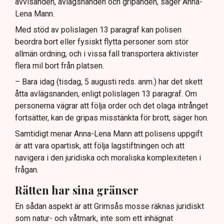
avvisanden, avlägsnanden och gripanden, säger Anna-
Lena Mann.
Med stöd av polislagen 13 paragraf kan polisen
beordra bort eller fysiskt flytta personer som stör
allmän ordning, och i vissa fall transportera aktivister
flera mil bort från platsen.
– Bara idag (tisdag, 5 augusti reds. anm.) har det skett
åtta avlägsnanden, enligt polislagen 13 paragraf. Om
personerna vägrar att följa order och det olaga intrånget
fortsätter, kan de gripas misstänkta för brott, säger hon.
Samtidigt menar Anna-Lena Mann att polisens uppgift
är att vara opartisk, att följa lagstiftningen och att
navigera i den juridiska och moraliska komplexiteten i
frågan.
Rätten har sina gränser
En sådan aspekt är att Grimsås mosse räknas juridiskt
som natur- och våtmark, inte som ett inhägnat