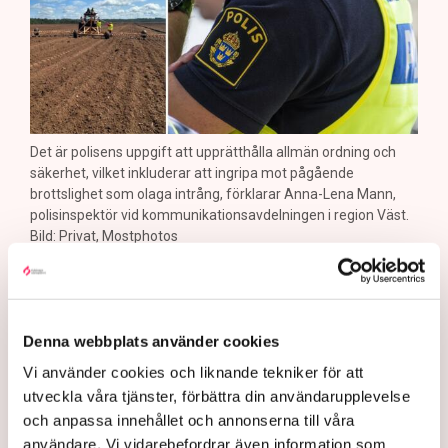
Det är polisens uppgift att upprätthålla allmän ordning och
säkerhet, vilket inkluderar att ingripa mot pågående
brottslighet som olaga intrång, förklarar Anna-Lena Mann,
polisinspektör vid kommunikationsavdelningen i region Väst.
Bild: Privat, Mostphotos
Polisen tillbakavisar kritiken om brist
på agerande mot aktivistaktionerna vid
torvtäkten i Grimsås. ”Det har gjorts
Denna webbplats använder cookies
både avvisanden, avlägsnanden och
Vi använder cookies och liknande tekniker för att
utveckla våra tjänster, förbättra din användarupplevelse
gripanden”, säger Anna-Lena Mann,
och anpassa innehållet och annonserna till våra
polisinspektör i region Väst, till TN.
användare. Vi vidarebefordrar även information som