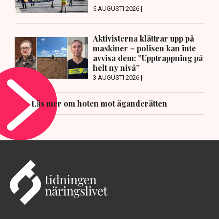
5 AUGUSTI 2026 |
Aktivisterna klättrar upp på
maskiner – polisen kan inte
avvisa dem: ”Upptrappning på
helt ny nivå”
3 AUGUSTI 2026 |
Läs mer om hoten mot äganderätten