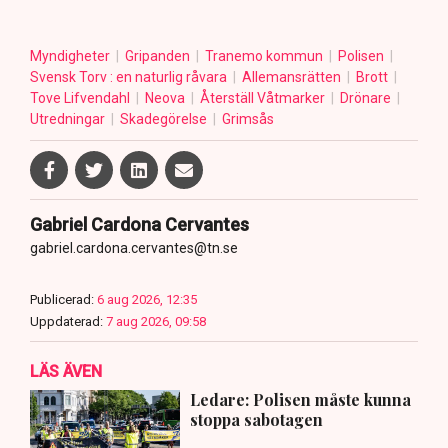
Myndigheter
Gripanden
Tranemo kommun
Polisen
Svensk Torv : en naturlig råvara
Allemansrätten
Brott
Tove Lifvendahl
Neova
Återställ Våtmarker
Drönare
Utredningar
Skadegörelse
Grimsås
Gabriel Cardona Cervantes
gabriel.cardona.cervantes@tn.se
Publicerad:
6 aug 2026, 12:35
Uppdaterad:
7 aug 2026, 09:58
LÄS ÄVEN
Ledare: Polisen måste kunna
stoppa sabotagen