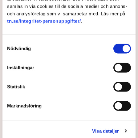
samlas in via cookies till de sociala medier och annons-
Torvtäkten i Grimsås i Tranemo kommun har sedan 28
och analysföretag som vi samarbetar med. Läs mer på
juli stoppats av aktivistgruppen Återställ Våtmarker
tn.se/integritet-personuppgifter/
.
efter att aktivister har klättrat upp på
torvproducenten
Neovas maskiner
, grävt igen diken och spridit
ogräsfrön över täkten.
Samtyckesval
Nödvändig
Aktivisterna klättrar upp på
maskiner – polisen kan inte
avvisa dem: ”Upptrappning
Inställningar
på helt ny nivå”
Näringsliv
Statistik
AI-sammanfattning
Marknadsföring
Torvtäkten i Grimsås har stoppats av aktivister
sedan 28 juli.
Polisen kritiseras för bristande agerande vid
aktionerna.
Visa detaljer