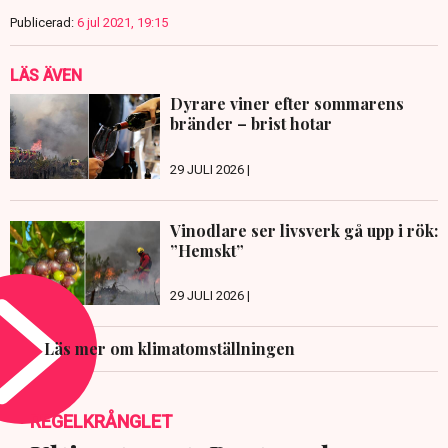
Publicerad:
6 jul 2021, 19:15
LÄS ÄVEN
Dyrare viner efter sommarens
bränder – brist hotar
29 JULI 2026 |
Vinodlare ser livsverk gå upp i rök:
”Hemskt”
29 JULI 2026 |
Läs mer om klimatomställningen
REGELKRÅNGLET