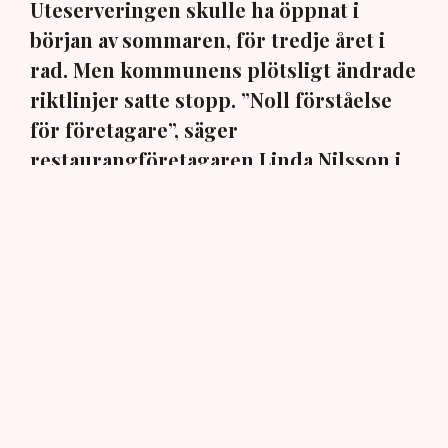
Uteserveringen skulle ha öppnat i
början av sommaren, för tredje året i
rad. Men kommunens plötsligt ändrade
riktlinjer satte stopp. ”Noll förståelse
för företagare”, säger
restaurangföretagaren Linda Nilsson i
Norrköping till TN.
En markis med fyra ben. Den har hamnat i centrum när
Norrköpings kommun ändrat sina policys för
uteserveringarna i staden. När restaurangföretagaren
Linda Nilsson i mars ansökte om att för tredje
sommaren i rad komplettera restaurangen Lindas Kula
med en uteservering, blev det stopp: Markisen måste
bort, annars inget tillstånd, trots att den har funnits på
plats i över tio år, har ett bygglov från 2015 och är
godkänd sedan 2018.