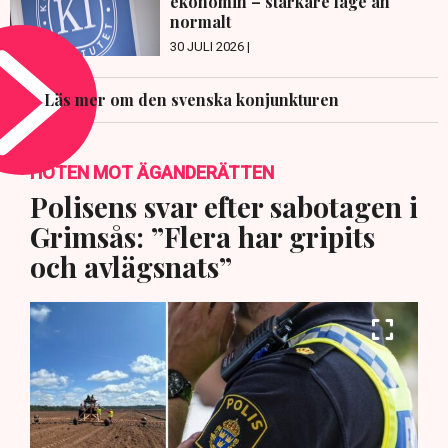
ekonomin – starkare läge än
normalt
30 JULI 2026 |
Läs mer om den svenska konjunkturen
HOTEN MOT ÄGANDERÄTTEN
Polisens svar efter sabotagen i
Grimsås: ”Flera har gripits
och avlägsnats”