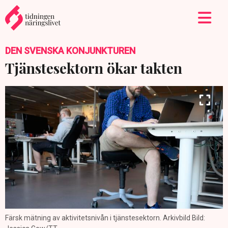
DEN SVENSKA KONJUNKTUREN
Tjänstesektorn ökar takten
Färsk mätning av aktivitetsnivån i tjänstesektorn. Arkivbild Bild: