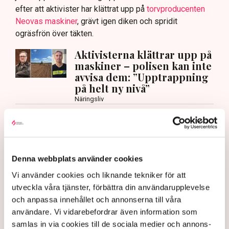
efter att aktivister har klättrat upp på
torvproducenten
Neovas maskiner
, grävt igen diken och spridit
ogräsfrön över täkten.
Aktivisterna klättrar upp på
maskiner – polisen kan inte
avvisa dem: ”Upptrappning
på helt ny nivå”
Näringsliv
AI-sammanfattning
Torvtäkten i Grimsås har stoppats av aktivister
sedan 28 juli.
Denna webbplats använder cookies
Polisen kritiseras för bristande agerande vid
Vi använder cookies och liknande tekniker för att
aktionerna.
utveckla våra tjänster, förbättra din användarupplevelse
och anpassa innehållet och annonserna till våra
Polisinspektör Anna-Lena Mann förklarar polisens
användare. Vi vidarebefordrar även information som
agerande på plats.
samlas in via cookies till de sociala medier och annons-