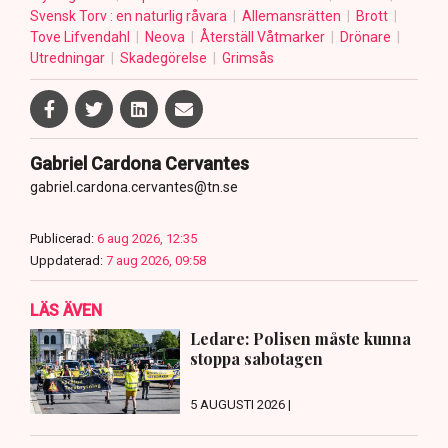
Svensk Torv : en naturlig råvara
Allemansrätten
Brott
Tove Lifvendahl
Neova
Återställ Våtmarker
Drönare
Utredningar
Skadegörelse
Grimsås
Gabriel Cardona Cervantes
gabriel.cardona.cervantes@tn.se
Publicerad:
6 aug 2026, 12:35
Uppdaterad:
7 aug 2026, 09:58
LÄS ÄVEN
Ledare: Polisen måste kunna
stoppa sabotagen
5 AUGUSTI 2026 |