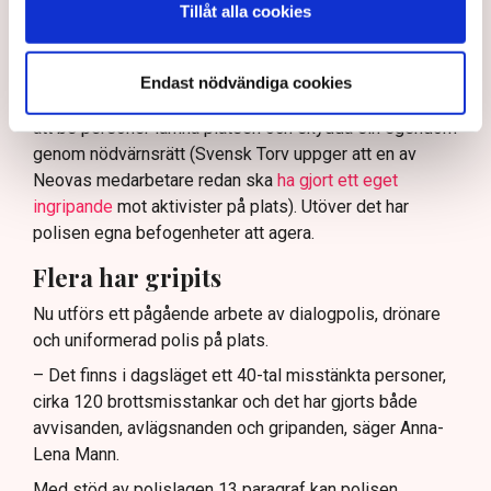
Tillåt alla cookies
Nu svarar polisen på kritiken.
Enligt Anna-Lena Mann, polisinspektör vid
kommunikationsavdelningen i region Väst, har
Endast nödvändiga cookies
verksamhetsutövaren, eller dennes ordningsvakter, rätt
att be personer lämna platsen och skydda sin egendom
genom nödvärnsrätt (Svensk Torv uppger att en av
Neovas medarbetare redan ska
ha gjort ett eget
ingripande
mot aktivister på plats). Utöver det har
polisen egna befogenheter att agera.
Flera har gripits
Nu utförs ett pågående arbete av dialogpolis, drönare
och uniformerad polis på plats.
– Det finns i dagsläget ett 40-tal misstänkta personer,
cirka 120 brottsmisstankar och det har gjorts både
avvisanden, avlägsnanden och gripanden, säger Anna-
Lena Mann.
Med stöd av polislagen 13 paragraf kan polisen