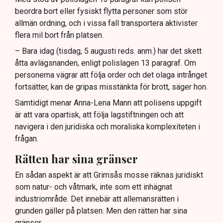
beordra bort eller fysiskt flytta personer som stör
allmän ordning, och i vissa fall transportera aktivister
flera mil bort från platsen.
– Bara idag (tisdag, 5 augusti reds. anm.) har det skett
åtta avlägsnanden, enligt polislagen 13 paragraf. Om
personerna vägrar att följa order och det olaga intrånget
fortsätter, kan de gripas misstänkta för brott, säger hon.
Samtidigt menar Anna-Lena Mann att polisens uppgift
är att vara opartisk, att följa lagstiftningen och att
navigera i den juridiska och moraliska komplexiteten i
frågan.
Rätten har sina gränser
En sådan aspekt är att Grimsås mosse räknas juridiskt
som natur- och våtmark, inte som ett inhägnat
industriområde. Det innebär att allemansrätten i
grunden gäller på platsen. Men den rätten har sina
gränser.