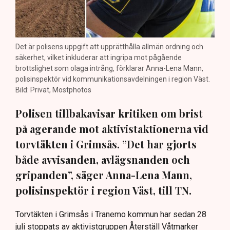
Det är polisens uppgift att upprätthålla allmän ordning och
säkerhet, vilket inkluderar att ingripa mot pågående
brottslighet som olaga intrång, förklarar Anna-Lena Mann,
polisinspektör vid kommunikationsavdelningen i region Väst.
Bild: Privat, Mostphotos
Polisen tillbakavisar kritiken om brist
på agerande mot aktivistaktionerna vid
torvtäkten i Grimsås. ”Det har gjorts
både avvisanden, avlägsnanden och
gripanden”, säger Anna-Lena Mann,
polisinspektör i region Väst, till TN.
Torvtäkten i Grimsås i Tranemo kommun har sedan 28
juli stoppats av aktivistgruppen Återställ Våtmarker