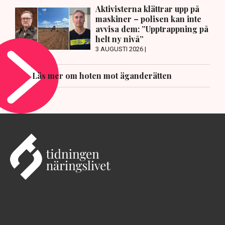
Aktivisterna klättrar upp på
maskiner – polisen kan inte
avvisa dem: ”Upptrappning på
helt ny nivå”
3 AUGUSTI 2026 |
Läs mer om hoten mot äganderätten