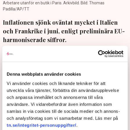
Arbetare utanför en butik i Paris. Arkivbild. Bild: Thomas
Padilla/AP/TT
Inflationen sjönk oväntat mycket i Italien
och Frankrike i juni, enligt preliminära EU-
harmoniserade siffror.
Frankrikes inflation sjönk till 2,0 procent, jämfört med 2,8
procent i maj.
Analytiker hade räknat med att inflationen skulle sjunka till 2,3
Denna webbplats använder cookies
procent, enligt Bloombergs sammanställning av prognoser.
Vi använder cookies och liknande tekniker för att
Italiens inflation uppgick till 3,1 procent, jämfört med 3,2
utveckla våra tjänster, förbättra din användarupplevelse
procent i maj. Analytikerna hade spått en stillastående
och anpassa innehållet och annonserna till våra
inflation på 3,2 procent, enligt Bloomberg.
användare. Vi vidarebefordrar även information som
samlas in via cookies till de sociala medier och annons-
och analysföretag som vi samarbetar med. Läs mer på
Inflation
Frankrike
Italien
tn.se/integritet-personuppgifter/
.