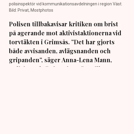
polisinspektör vid kommunikationsavdelningen i region Väst.
Bild: Privat, Mostphotos
Polisen tillbakavisar kritiken om brist
på agerande mot aktivistaktionerna vid
torvtäkten i Grimsås. ”Det har gjorts
både avvisanden, avlägsnanden och
gripanden”, säger Anna-Lena Mann,
polisinspektör i region Väst, till TN.
Torvtäkten i Grimsås i Tranemo kommun har sedan 28
juli stoppats av aktivistgruppen Återställ Våtmarker
efter att aktivister har klättrat upp på
torvproducenten
Neovas maskiner
, grävt igen diken och spridit
ogräsfrön över täkten.
Aktivisterna klättrar upp på
maskiner – polisen kan inte