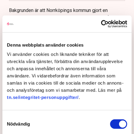
Kommunen vill skapa enhetliga regler för
uteserveringar.
Bakgrunden är att Norrköpings kommun gjort en
översyn och revidering av de regler som gäller för
Lindas Kula ställer in uteserveringen för
stadens uteserveringar. Ambitionen är att tillstånden
sommaren.
ska vara enhetliga och enkla att leva upp till.
– Tidigare har det varit ett problem i Norrköping med en
Denna webbplats använder cookies
godtycklighet kring den här branschen, där kommunen
Vi använder cookies och liknande tekniker för att
tillåtit vissa krögare att göra saker som andra inte fått
utveckla våra tjänster, förbättra din användarupplevelse
göra utan att kunna motivera det på ett rimligt sätt,
och anpassa innehållet och annonserna till våra
säger Johan Gustafsson, Svenskt Näringslivs
användare. Vi vidarebefordrar även information som
regionchef i Östergötland.
samlas in via cookies till de sociala medier och annons-
Upprörda företagare
och analysföretag som vi samarbetar med. Läs mer på
tn.se/integritet-personuppgifter/
.
I korthet innebär förändringen att en del av det som
kallas allmän platsmark ändras till att bli så kallad
kvartersmark. Allmän platsmark är till för allmänheten
Samtyckesval
och kan bara upplåtas för annan verksamhet, till
Nödvändig
exempel en uteservering, under begränsad tid och får