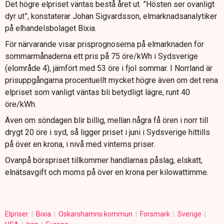
Det högre elpriset väntas bestå året ut. ”Hösten ser ovanligt
dyr ut”, konstaterar Johan Sigvardsson, elmarknadsanalytiker
på elhandelsbolaget Bixia.
För närvarande visar prisprognoserna på elmarknaden för
sommarmånaderna ett pris på 75 öre/kWh i Sydsverige
(elområde 4), jämfört med 53 öre i fjol sommar. I Norrland är
prisuppgångarna procentuellt mycket högre även om det rena
elpriset som vanligt väntas bli betydligt lägre, runt 40
öre/kWh.
Även om söndagen blir billig, mellan några få ören i norr till
drygt 20 öre i syd, så ligger priset i juni i Sydsverige hittills
på över en krona, i nivå med vinterns priser.
Ovanpå börspriset tillkommer handlarnas påslag, elskatt,
elnätsavgift och moms på över en krona per kilowattimme.
Elpriser
Bixia
Oskarshamns kommun
Forsmark
Sverige