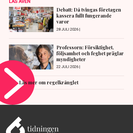
LÄS ÄVEN
Debatt: Då tvingas företagen
kassera fullt fungerande
varor
28 JULI 2026 |
Professorn: Försiktighet,
följsamhet och feghet präglar
myndigheter
22 JULI 2026 |
Läs mer om regelkrånglet