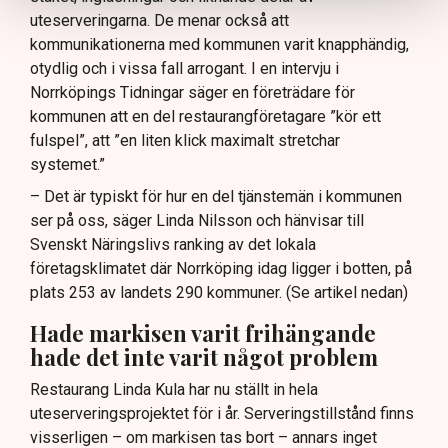
uteserveringarna. De menar också att
kommunikationerna med kommunen varit knapphändig,
otydlig och i vissa fall arrogant. I en intervju i
Norrköpings Tidningar säger en företrädare för
kommunen att en del restaurangföretagare ”kör ett
fulspel”, att ”en liten klick maximalt stretchar
systemet.”
– Det är typiskt för hur en del tjänstemän i kommunen
ser på oss, säger Linda Nilsson och hänvisar till
Svenskt Näringslivs ranking av det lokala
företagsklimatet där Norrköping idag ligger i botten, på
plats 253 av landets 290 kommuner. (Se artikel nedan)
Hade markisen varit frihängande
hade det inte varit något problem
Restaurang Linda Kula har nu ställt in hela
uteserveringsprojektet för i år. Serveringstillstånd finns
visserligen – om markisen tas bort – annars inget