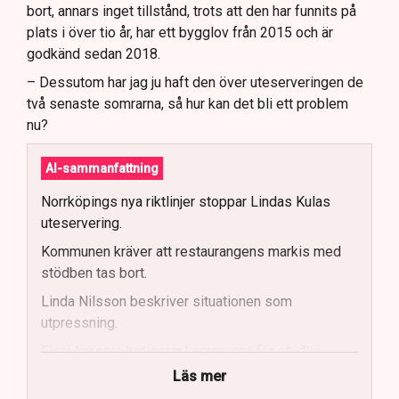
bort, annars inget tillstånd, trots att den har funnits på
plats i över tio år, har ett bygglov från 2015 och är
godkänd sedan 2018.
– Dessutom har jag ju haft den över uteserveringen de
två senaste somrarna, så hur kan det bli ett problem
nu?
AI-sammanfattning
Norrköpings nya riktlinjer stoppar Lindas Kulas
uteservering.
Kommunen kräver att restaurangens markis med
stödben tas bort.
Linda Nilsson beskriver situationen som
utpressning.
Flera krögare kritiserar kommunen för otydlig
kommunikation.
Läs mer