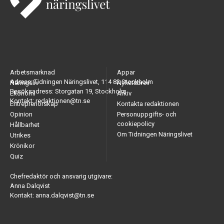
Arbetsmarknad
Appar
Adress: Tidningen Näringslivet, 114 82 Stockholm
Näringsliv
Nyhetsbrev
Besöksadress: Storgatan 19, Stockholm
Ekonomi
Arkiv
Kontakt: redaktionen@tn.se
Entreprenörskap
Kontakta redaktionen
Opinion
Personuppgifts- och
cookiepolicy
Hållbarhet
Om Tidningen Näringslivet
Utrikes
Krönikor
Quiz
Chefredaktör och ansvarig utgivare:
Anna Dalqvist
Kontakt: anna.dalqvist@tn.se