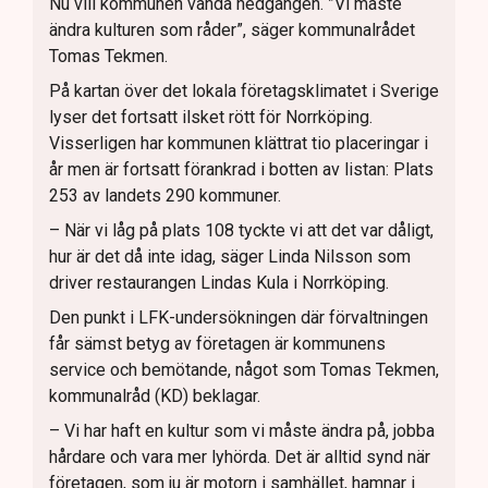
Nu vill kommunen vända nedgången. ”Vi måste
ändra kulturen som råder”, säger kommunalrådet
Tomas Tekmen.
På kartan över det lokala företagsklimatet i Sverige
lyser det fortsatt ilsket rött för Norrköping.
Visserligen har kommunen klättrat tio placeringar i
år men är fortsatt förankrad i botten av listan: Plats
253 av landets 290 kommuner.
– När vi låg på plats 108 tyckte vi att det var dåligt,
hur är det då inte idag, säger Linda Nilsson som
driver restaurangen Lindas Kula i Norrköping.
Den punkt i LFK-undersökningen där förvaltningen
får sämst betyg av företagen är kommunens
service och bemötande, något som Tomas Tekmen,
kommunalråd (KD) beklagar.
– Vi har haft en kultur som vi måste ändra på, jobba
hårdare och vara mer lyhörda. Det är alltid synd när
företagen, som ju är motorn i samhället, hamnar i