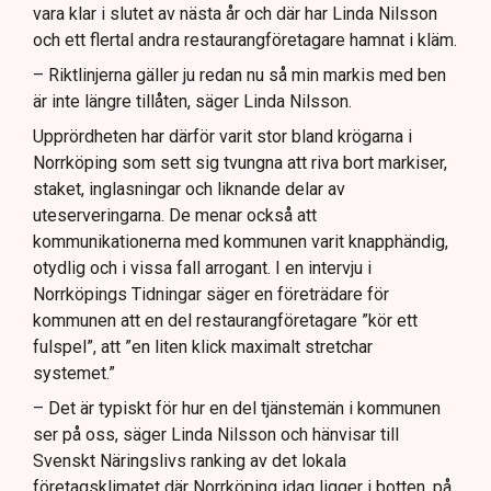
vara klar i slutet av nästa år och där har Linda Nilsson
och ett flertal andra restaurangföretagare hamnat i kläm.
– Riktlinjerna gäller ju redan nu så min markis med ben
är inte längre tillåten, säger Linda Nilsson.
Upprördheten har därför varit stor bland krögarna i
Norrköping som sett sig tvungna att riva bort markiser,
staket, inglasningar och liknande delar av
uteserveringarna. De menar också att
kommunikationerna med kommunen varit knapphändig,
otydlig och i vissa fall arrogant. I en intervju i
Norrköpings Tidningar säger en företrädare för
kommunen att en del restaurangföretagare ”kör ett
fulspel”, att ”en liten klick maximalt stretchar
systemet.”
– Det är typiskt för hur en del tjänstemän i kommunen
ser på oss, säger Linda Nilsson och hänvisar till
Svenskt Näringslivs ranking av det lokala
företagsklimatet där Norrköping idag ligger i botten, på