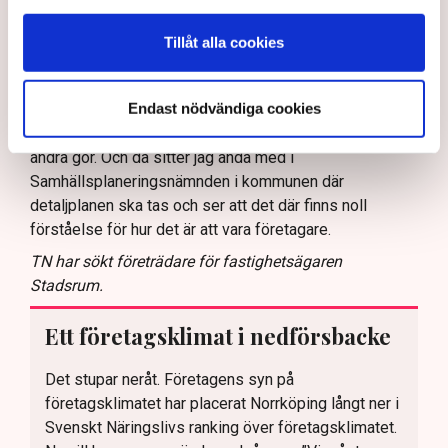
Att du nu ställer in uteserveringen under sommaren,
Tillåt alla cookies
hur påverkar det ekonomin?
– Det blir ett avbräck, naturligtvis. Men jag kan inte ägna
Endast nödvändiga cookies
mig åt allt diskuterande fram och tillbaka där det verkar
som att den ena delen av förvaltningen inte vet vad den
andra gör. Och då sitter jag ändå med i
Samhällsplaneringsnämnden i kommunen där
detaljplanen ska tas och ser att det där finns noll
förståelse för hur det är att vara företagare.
TN har sökt företrädare för fastighetsägaren
Stadsrum.
Ett företagsklimat i nedförsbacke
Det stupar neråt. Företagens syn på
företagsklimatet har placerat Norrköping långt ner i
Svenskt Näringslivs ranking över företagsklimatet.