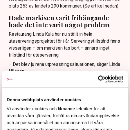
plats 253 av landets 290 kommuner. (Se artikel nedan)
Hade markisen varit frihängande
hade det inte varit något problem
Restaurang Linda Kula har nu ställt in hela
uteserveringsprojektet för i år. Serveringstillstånd finns
visserligen – om markisen tas bort – annars inget
tillstånd för uteservering.
– Det blev ju rena utpressningssituationen, säger Linda
Nilsson.
Egentligen är det inte själva markisen som är det stora
problemet, det är de fyra benen som när markisen är
utfälld vilar på den kommunala marken. Om markisen
Denna webbplats använder cookies
hade klarat sig utan stödben, varit frihängande, då hade
det inte varit något bekymmer med tillstånden.
Vi använder cookies och liknande tekniker för att
utveckla våra tjänster, förbättra din användarupplevelse
– Jag kan ju tycka att det är lite väl hård tillämpning av
och anpassa innehållet och annonserna till våra
de nya riktlinjerna, suckar hon.
användare. Vi vidarebefordrar även information som