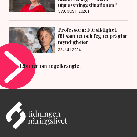
utpressningssituationen”
5 AUGUSTI 2026 |
Professorn: Försiktighet,
följsamhet och feghet präglar
myndigheter
22 JULI 2026 |
Läs mer om regelkrånglet