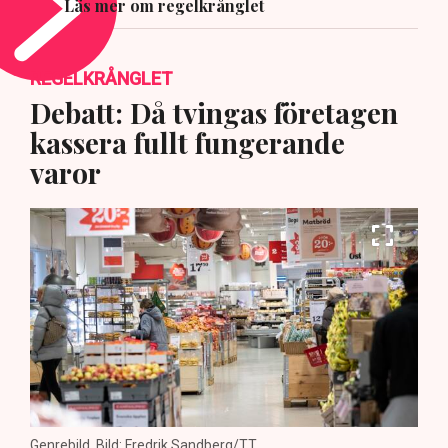
Läs mer om regelkrånglet
REGELKRÅNGLET
Debatt: Då tvingas företagen
kassera fullt fungerande
varor
Genrebild. Bild: Fredrik Sandberg/TT