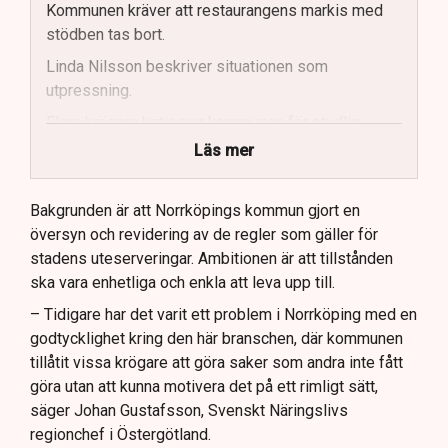
Kommunen kräver att restaurangens markis med
stödben tas bort.
Linda Nilsson beskriver situationen som
utpressning.
Flera krögare kritiserar kommunen för otydlig
kommunikation.
Läs mer
Kommunen vill skapa enhetliga regler för
uteserveringar.
Bakgrunden är att Norrköpings kommun gjort en
översyn och revidering av de regler som gäller för
Lindas Kula ställer in uteserveringen för
stadens uteserveringar. Ambitionen är att tillstånden
sommaren.
ska vara enhetliga och enkla att leva upp till.
– Tidigare har det varit ett problem i Norrköping med en
godtycklighet kring den här branschen, där kommunen
tillåtit vissa krögare att göra saker som andra inte fått
göra utan att kunna motivera det på ett rimligt sätt,
säger Johan Gustafsson, Svenskt Näringslivs
regionchef i Östergötland.