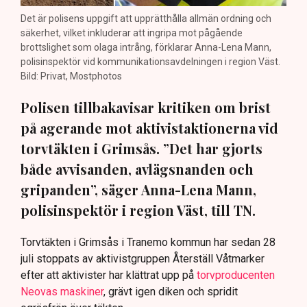
Det är polisens uppgift att upprätthålla allmän ordning och
säkerhet, vilket inkluderar att ingripa mot pågående
brottslighet som olaga intrång, förklarar Anna-Lena Mann,
polisinspektör vid kommunikationsavdelningen i region Väst.
Bild: Privat, Mostphotos
Polisen tillbakavisar kritiken om brist
på agerande mot aktivistaktionerna vid
torvtäkten i Grimsås. ”Det har gjorts
både avvisanden, avlägsnanden och
gripanden”, säger Anna-Lena Mann,
polisinspektör i region Väst, till TN.
Torvtäkten i Grimsås i Tranemo kommun har sedan 28
juli stoppats av aktivistgruppen Återställ Våtmarker
efter att aktivister har klättrat upp på
torvproducenten
Neovas maskiner
, grävt igen diken och spridit