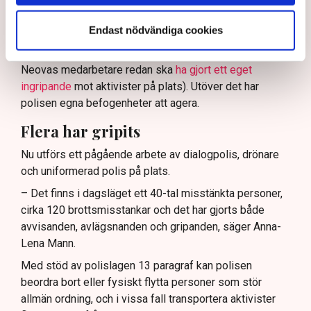
kommunikationsavdelningen i region Väst, har
verksamhetsutövaren, eller dennes ordningsvakter, rätt
Endast nödvändiga cookies
att be personer lämna platsen och skydda sin egendom
genom nödvärnsrätt (Svensk Torv uppger att en av
Neovas medarbetare redan ska
ha gjort ett eget
ingripande
mot aktivister på plats). Utöver det har
polisen egna befogenheter att agera.
Flera har gripits
Nu utförs ett pågående arbete av dialogpolis, drönare
och uniformerad polis på plats.
– Det finns i dagsläget ett 40-tal misstänkta personer,
cirka 120 brottsmisstankar och det har gjorts både
avvisanden, avlägsnanden och gripanden, säger Anna-
Lena Mann.
Med stöd av polislagen 13 paragraf kan polisen
beordra bort eller fysiskt flytta personer som stör
allmän ordning, och i vissa fall transportera aktivister