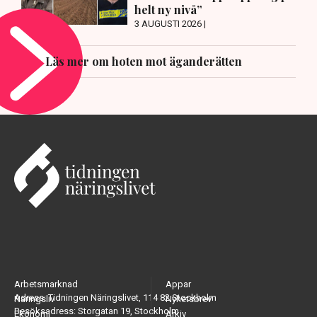
helt ny nivå”
3 AUGUSTI 2026 |
Läs mer om hoten mot äganderätten
Arbetsmarknad
Appar
Adress: Tidningen Näringslivet, 114 82 Stockholm
Näringsliv
Nyhetsbrev
Besöksadress: Storgatan 19, Stockholm
Ekonomi
Arkiv