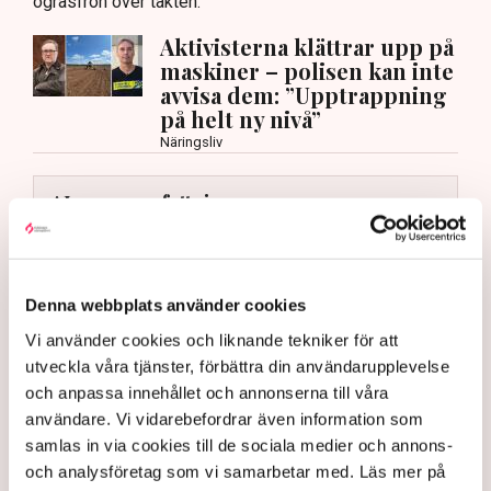
ogräsfrön över täkten.
Aktivisterna klättrar upp på
maskiner – polisen kan inte
avvisa dem: ”Upptrappning
på helt ny nivå”
Näringsliv
AI-sammanfattning
Torvtäkten i Grimsås har stoppats av aktivister
sedan 28 juli.
Polisen kritiseras för bristande agerande vid
Denna webbplats använder cookies
aktionerna.
Vi använder cookies och liknande tekniker för att
Polisinspektör Anna-Lena Mann förklarar polisens
utveckla våra tjänster, förbättra din användarupplevelse
agerande på plats.
och anpassa innehållet och annonserna till våra
användare. Vi vidarebefordrar även information som
40 personer misstänks med cirka 120
samlas in via cookies till de sociala medier och annons-
brottsmisstankar kopplade.
Läs mer
och analysföretag som vi samarbetar med. Läs mer på
Polisen använder drönare och uniformerad polis