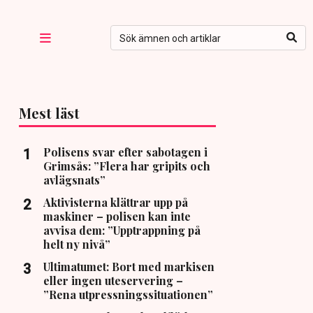
Mest läst
Polisens svar efter sabotagen i
Grimsås: ”Flera har gripits och
avlägsnats”
Aktivisterna klättrar upp på
maskiner – polisen kan inte
avvisa dem: ”Upptrappning på
helt ny nivå”
Ultimatumet: Bort med markisen
eller ingen uteservering –
”Rena utpressningssituationen”