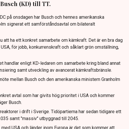
Busch (KD) till TT.
n DC på onsdagen har Busch och hennes amerikanska
lm signerat ett samförståndsavtal om bilateralt
att ha ett konkret samarbete om kärnkraft. Det är en bra dag
r USA, för jobb, konkurrenskraft och såklart grön omställning,
let handlar enligt KD-ledaren om samarbete kring bland annat
ansiering samt utveckling av avancerat kärnkraftsbränsle.
tt möte mellan Busch och den amerikanska ministern Granholm
konkret avtal som har givits hög prioritet i USA och kommer
säger Busch.
reaktorer i drift i Sverige. Tidöpartierna har sedan tidigare ett
 2035 samt "massiv" utbyggnad till 2045.
 med USA och länder inom Europa är det som kommer att