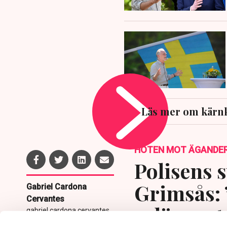
Läs mer om kärnk
HOTEN MOT ÄGANDE
Polisens s
Grimsås: 
Gabriel Cardona
Cervantes
avlägsnat
gabriel.cardona.cervantes
@tn.se