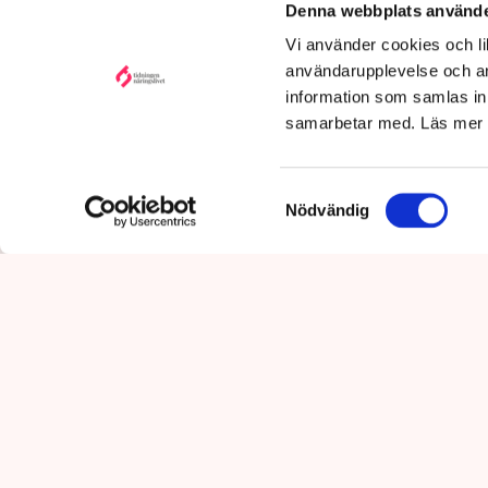
Denna webbplats använde
Publicerad:
6 aug 2026, 12:35
Vi använder cookies och lik
Uppdaterad:
7 aug 2026,
09:58
användarupplevelse och an
information som samlas in 
samarbetar med. Läs mer
Samtyckesval
Nödvändig
Det är polisens uppgift att up
mot pågående brottslighet so
kommunikationsavdelningen i 