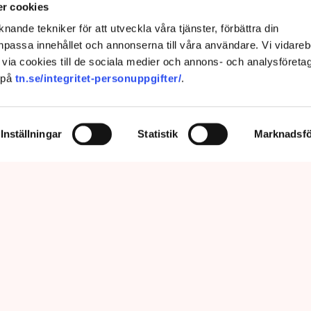
r cookies
nande tekniker för att utveckla våra tjänster, förbättra din
passa innehållet och annonserna till våra användare. Vi vidareb
via cookies till de sociala medier och annons- och analysföreta
 på
tn.se/integritet-personuppgifter/
.
Inställningar
Statistik
Marknadsfö
prätthålla allmän ordning och säkerhet, vilket inkluderar att ingripa
m olaga intrång, förklarar Anna-Lena Mann, polisinspektör vid
region Väst. Bild: Privat, Mostphotos