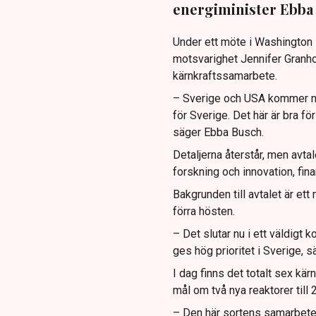
energiminister Ebba 
Under ett möte i Washingto
motsvarighet Jennifer Granho
kärnkraftssamarbete.
– Sverige och USA kommer nu 
för Sverige. Det här är bra fö
säger Ebba Busch.
Detaljerna återstår, men avta
forskning och innovation, fin
Bakgrunden till avtalet är e
förra hösten.
– Det slutar nu i ett väldigt 
ges hög prioritet i Sverige, 
I dag finns det totalt sex kärn
mål om två nya reaktorer till
– Den här sortens samarbete