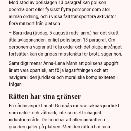
Med stöd av polislagen 13 paragraf kan polisen
beordra bort eller fysiskt flytta personer som stör
allmän ordning, och i vissa fall transportera aktivister
flera mil bort från platsen.
– Bara idag (tisdag, 5 augusti reds. anm.) har det skett
åtta avlägsnanden, enligt polislagen 13 paragraf. Om
personerna vägrar att följa order och det olaga intrånget
fortsätter, kan de gripas misstänkta för brott, säger hon.
Samtidigt menar Anna-Lena Mann att polisens uppgift
är att vara opartisk, att följa lagstiftningen och att
navigera i den juridiska och moraliska komplexiteten i
frågan.
Rätten har sina gränser
En sådan aspekt är att Grimsås mosse räknas juridiskt
som natur- och våtmark, inte som ett inhägnat
industriområde. Det innebär att allemansrätten i
grunden gäller på platsen. Men den rätten har sina