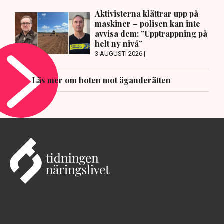
Aktivisterna klättrar upp på
maskiner – polisen kan inte
avvisa dem: ”Upptrappning på
helt ny nivå”
3 AUGUSTI 2026 |
Läs mer om hoten mot äganderätten