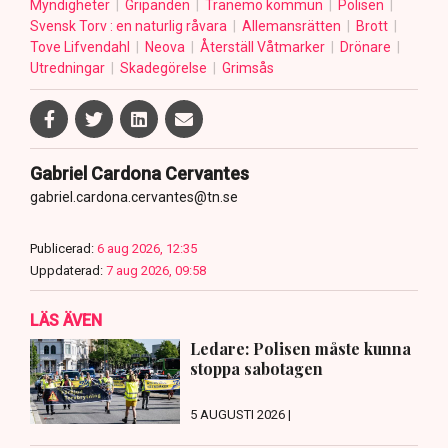
Myndigheter
Gripanden
Tranemo kommun
Polisen
Svensk Torv : en naturlig råvara
Allemansrätten
Brott
Tove Lifvendahl
Neova
Återställ Våtmarker
Drönare
Utredningar
Skadegörelse
Grimsås
Gabriel Cardona Cervantes
gabriel.cardona.cervantes@tn.se
Publicerad:
6 aug 2026, 12:35
Uppdaterad:
7 aug 2026, 09:58
LÄS ÄVEN
Ledare: Polisen måste kunna
stoppa sabotagen
5 AUGUSTI 2026 |