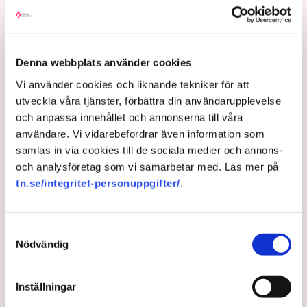
juli stoppats av aktivistgruppen Återställ Våtmarker
efter att aktivister har klättrat upp på
torvproducenten
Neovas maskiner
, grävt igen diken och spridit
ogräsfrön över täkten.
Denna webbplats använder cookies
Aktivisterna klättrar upp på
Vi använder cookies och liknande tekniker för att
maskiner – polisen kan inte
utveckla våra tjänster, förbättra din användarupplevelse
avvisa dem: ”Upptrappning
och anpassa innehållet och annonserna till våra
på helt ny nivå”
användare. Vi vidarebefordrar även information som
Näringsliv
samlas in via cookies till de sociala medier och annons-
och analysföretag som vi samarbetar med. Läs mer på
AI-sammanfattning
tn.se/integritet-personuppgifter/
.
Torvtäkten i Grimsås har stoppats av aktivister
sedan 28 juli.
Samtyckesval
Polisen kritiseras för bristande agerande vid
Nödvändig
aktionerna.
Polisinspektör Anna-Lena Mann förklarar polisens
Inställningar
agerande på plats.