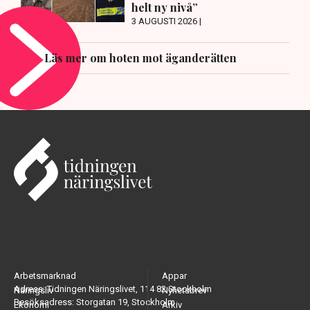
helt ny nivå”
3 AUGUSTI 2026 |
Läs mer om hoten mot äganderätten
Arbetsmarknad
Appar
Adress: Tidningen Näringslivet, 114 82 Stockholm
Näringsliv
Nyhetsbrev
Besöksadress: Storgatan 19, Stockholm
Ekonomi
Arkiv