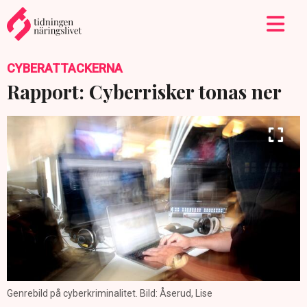
CYBERATTACKERNA
Rapport: Cyberrisker tonas ner
Genrebild på cyberkriminalitet. Bild: Åserud, Lise