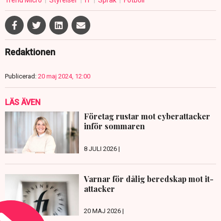
Trend Micro
Styrelser
IT
Språk
Fotboll
Redaktionen
Publicerad:
20 maj 2024, 12:00
LÄS ÄVEN
Företag rustar mot cyberattacker
inför sommaren
8 JULI 2026 |
Varnar för dålig beredskap mot it-
attacker
20 MAJ 2026 |