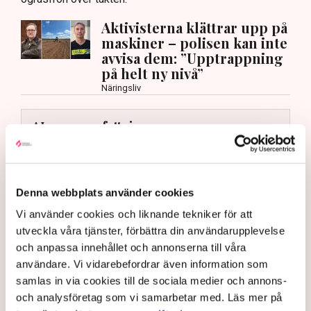
Aktivisterna klättrar upp på
maskiner – polisen kan inte
avvisa dem: ”Upptrappning
på helt ny nivå”
Näringsliv
AI-sammanfattning
Torvtäkten i Grimsås har stoppats av aktivister
sedan 28 juli.
Polisen kritiseras för bristande agerande vid
Denna webbplats använder cookies
aktionerna.
Vi använder cookies och liknande tekniker för att
Polisinspektör Anna-Lena Mann förklarar polisens
utveckla våra tjänster, förbättra din användarupplevelse
agerande på plats.
och anpassa innehållet och annonserna till våra
användare. Vi vidarebefordrar även information som
40 personer misstänks med cirka 120
samlas in via cookies till de sociala medier och annons-
brottsmisstankar kopplade.
Läs mer
och analysföretag som vi samarbetar med. Läs mer på
Polisen använder drönare och uniformerad polis