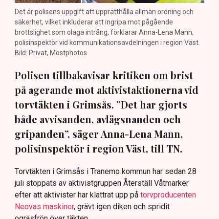
Det är polisens uppgift att upprätthålla allmän ordning och
säkerhet, vilket inkluderar att ingripa mot pågående
brottslighet som olaga intrång, förklarar Anna-Lena Mann,
polisinspektör vid kommunikationsavdelningen i region Väst.
Bild: Privat, Mostphotos
Polisen tillbakavisar kritiken om brist
på agerande mot aktivistaktionerna vid
torvtäkten i Grimsås. ”Det har gjorts
både avvisanden, avlägsnanden och
gripanden”, säger Anna-Lena Mann,
polisinspektör i region Väst, till TN.
Torvtäkten i Grimsås i Tranemo kommun har sedan 28
juli stoppats av aktivistgruppen Återställ Våtmarker
efter att aktivister har klättrat upp på
torvproducenten
Neovas maskiner
, grävt igen diken och spridit
ogräsfrön över täkten.