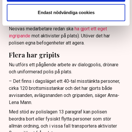
kommunikationsavdelningen i region Väst, har
verksamhetsutövaren, eller dennes ordningsvakter, rätt
Endast nödvändiga cookies
att be personer lämna platsen och skydda sin egendom
genom nödvärnsrätt (Svensk Torv uppger att en av
Neovas medarbetare redan ska
ha gjort ett eget
ingripande
mot aktivister på plats). Utöver det har
polisen egna befogenheter att agera.
Flera har gripits
Nu utförs ett pågående arbete av dialogpolis, drönare
och uniformerad polis på plats.
– Det finns i dagsläget ett 40-tal misstänkta personer,
cirka 120 brottsmisstankar och det har gjorts både
avvisanden, avlägsnanden och gripanden, säger Anna-
Lena Mann.
Med stöd av polislagen 13 paragraf kan polisen
beordra bort eller fysiskt flytta personer som stör
allmän ordning, och i vissa fall transportera aktivister