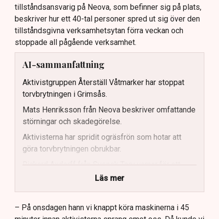
tillståndsansvarig på Neova, som befinner sig på plats,
beskriver hur ett 40-tal personer spred ut sig över den
tillståndsgivna verksamhetsytan förra veckan och
stoppade all pågående verksamhet.
AI-sammanfattning
Aktivistgruppen Återställ Våtmarker har stoppat
torvbrytningen i Grimsås.
Mats Henriksson från Neova beskriver omfattande
störningar och skadegörelse.
Aktivisterna har spridit ogräsfrön som hotar att
göra torvbrytningen obrukbar.
Rickard Axdorff från Svensk Torv varnar för ett
stort ekonomiskt sabotage.
Läs mer
Dialogpolisen på plats står maktlös inför
aktivisternas handlingar.
– På onsdagen hann vi knappt köra maskinerna i 45