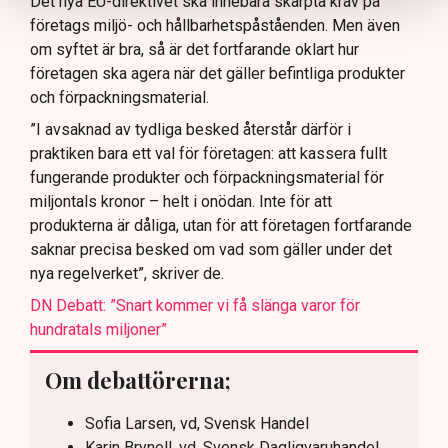
Det nya EU-direktivet ska innebära skärpta krav på
företags miljö- och hållbarhetspåståenden. Men även
om syftet är bra, så är det fortfarande oklart hur
företagen ska agera när det gäller befintliga produkter
och förpackningsmaterial.
”I avsaknad av tydliga besked återstår därför i
praktiken bara ett val för företagen: att kassera fullt
fungerande produkter och förpackningsmaterial för
miljontals kronor – helt i onödan. Inte för att
produkterna är dåliga, utan för att företagen fortfarande
saknar precisa besked om vad som gäller under det
nya regelverket”, skriver de.
DN Debatt: ”Snart kommer vi få slänga varor för
hundratals miljoner”
Om debattörerna;
Sofia Larsen, vd, Svensk Handel
Karin Brynell, vd, Svensk Dagligvaruhandel