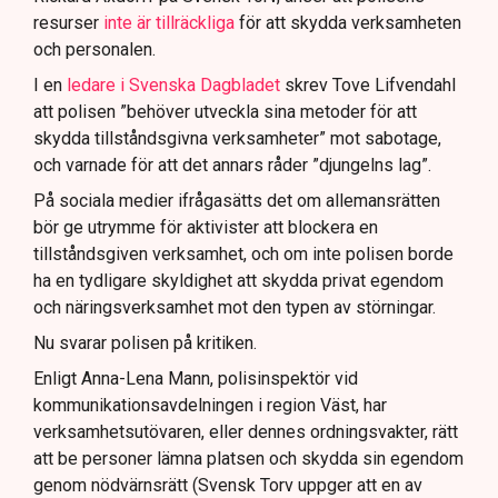
resurser
inte är tillräckliga
för att skydda verksamheten
och personalen.
I en
ledare i Svenska Dagbladet
skrev Tove Lifvendahl
att polisen ”behöver utveckla sina metoder för att
skydda tillståndsgivna verksamheter” mot sabotage,
och varnade för att det annars råder ”djungelns lag”.
På sociala medier ifrågasätts det om allemansrätten
bör ge utrymme för aktivister att blockera en
tillståndsgiven verksamhet, och om inte polisen borde
ha en tydligare skyldighet att skydda privat egendom
och näringsverksamhet mot den typen av störningar.
Nu svarar polisen på kritiken.
Enligt Anna-Lena Mann, polisinspektör vid
kommunikationsavdelningen i region Väst, har
verksamhetsutövaren, eller dennes ordningsvakter, rätt
att be personer lämna platsen och skydda sin egendom
genom nödvärnsrätt (Svensk Torv uppger att en av