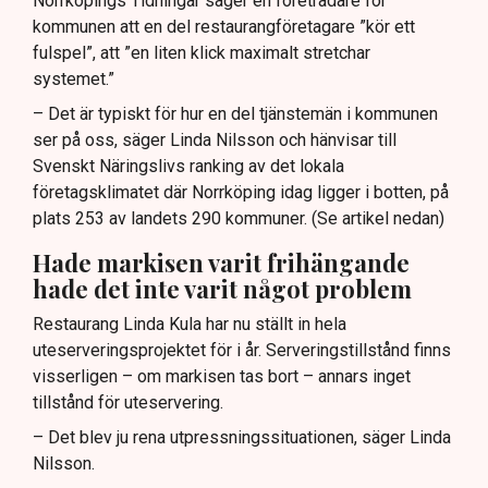
Norrköpings Tidningar säger en företrädare för
kommunen att en del restaurangföretagare ”kör ett
fulspel”, att ”en liten klick maximalt stretchar
systemet.”
– Det är typiskt för hur en del tjänstemän i kommunen
ser på oss, säger Linda Nilsson och hänvisar till
Svenskt Näringslivs ranking av det lokala
företagsklimatet där Norrköping idag ligger i botten, på
plats 253 av landets 290 kommuner. (Se artikel nedan)
Hade markisen varit frihängande
hade det inte varit något problem
Restaurang Linda Kula har nu ställt in hela
uteserveringsprojektet för i år. Serveringstillstånd finns
visserligen – om markisen tas bort – annars inget
tillstånd för uteservering.
– Det blev ju rena utpressningssituationen, säger Linda
Nilsson.