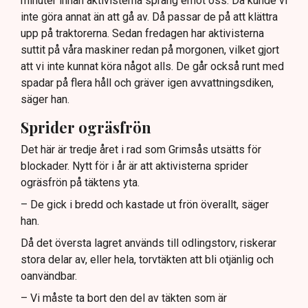
minuter innan aktivisterna sprang emot oss. Då kunde vi
Frågor kvarstår om finansiering av illegal aktivism.
inte göra annat än att gå av. Då passar de på att klättra
upp på traktorerna. Sedan fredagen har aktivisterna
suttit på våra maskiner redan på morgonen, vilket gjort
att vi inte kunnat köra något alls. De går också runt med
spadar på flera håll och gräver igen avvattningsdiken,
säger han.
Sprider ogräsfrön
Det här är tredje året i rad som Grimsås utsätts för
blockader. Nytt för i år är att aktivisterna sprider
ogräsfrön på täktens yta.
– De gick i bredd och kastade ut frön överallt, säger
han.
Då det översta lagret används till odlingstorv, riskerar
stora delar av, eller hela, torvtäkten att bli otjänlig och
oanvändbar.
– Vi måste ta bort den del av täkten som är