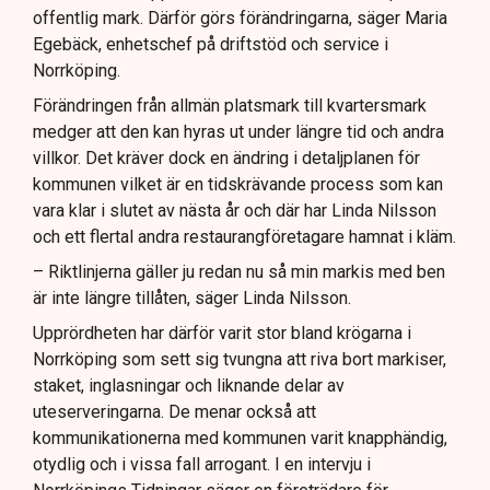
offentlig mark. Därför görs förändringarna, säger Maria
Egebäck, enhetschef på driftstöd och service i
Norrköping.
Förändringen från allmän platsmark till kvartersmark
medger att den kan hyras ut under längre tid och andra
villkor. Det kräver dock en ändring i detaljplanen för
kommunen vilket är en tidskrävande process som kan
vara klar i slutet av nästa år och där har Linda Nilsson
och ett flertal andra restaurangföretagare hamnat i kläm.
– Riktlinjerna gäller ju redan nu så min markis med ben
är inte längre tillåten, säger Linda Nilsson.
Upprördheten har därför varit stor bland krögarna i
Norrköping som sett sig tvungna att riva bort markiser,
staket, inglasningar och liknande delar av
uteserveringarna. De menar också att
kommunikationerna med kommunen varit knapphändig,
otydlig och i vissa fall arrogant. I en intervju i