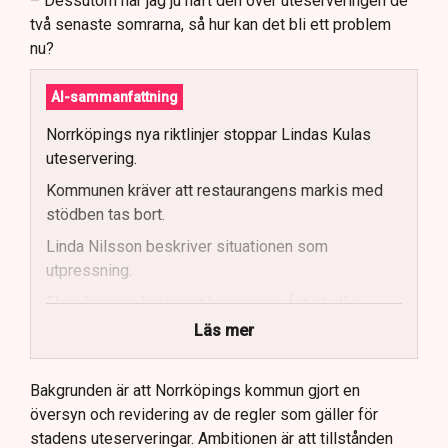
– Dessutom har jag ju haft den över uteserveringen de
två senaste somrarna, så hur kan det bli ett problem
nu?
AI-sammanfattning
Norrköpings nya riktlinjer stoppar Lindas Kulas
uteservering.
Kommunen kräver att restaurangens markis med
stödben tas bort.
Linda Nilsson beskriver situationen som
utpressning.
Flera krögare kritiserar kommunen för otydlig
kommunikation.
Läs mer
Kommunen vill skapa enhetliga regler för
uteserveringar.
Bakgrunden är att Norrköpings kommun gjort en
översyn och revidering av de regler som gäller för
Lindas Kula ställer in uteserveringen för
stadens uteserveringar. Ambitionen är att tillstånden
sommaren.