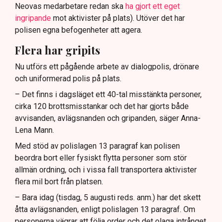
Neovas medarbetare redan ska
ha gjort ett eget
ingripande
mot aktivister på plats). Utöver det har
polisen egna befogenheter att agera.
Flera har gripits
Nu utförs ett pågående arbete av dialogpolis, drönare
och uniformerad polis på plats.
– Det finns i dagsläget ett 40-tal misstänkta personer,
cirka 120 brottsmisstankar och det har gjorts både
avvisanden, avlägsnanden och gripanden, säger Anna-
Lena Mann.
Med stöd av polislagen 13 paragraf kan polisen
beordra bort eller fysiskt flytta personer som stör
allmän ordning, och i vissa fall transportera aktivister
flera mil bort från platsen.
– Bara idag (tisdag, 5 augusti reds. anm.) har det skett
åtta avlägsnanden, enligt polislagen 13 paragraf. Om
personerna vägrar att följa order och det olaga intrånget