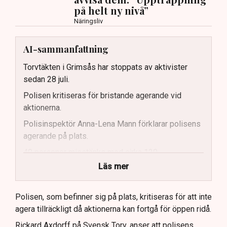
på helt ny nivå”
Näringsliv
AI-sammanfattning
Torvtäkten i Grimsås har stoppats av aktivister
sedan 28 juli.
Polisen kritiseras för bristande agerande vid
aktionerna.
Polisinspektör Anna-Lena Mann förklarar polisens
agerande på plats.
40 personer misstänks med cirka 120
brottsmisstankar kopplade.
Läs mer
Polisen använder drönare och uniformerad polis
för att dokumentera bevis.
Polisen, som befinner sig på plats, kritiseras för att inte
agera tillräckligt då aktionerna kan fortgå för öppen ridå.
Samtidigt är polisarbetet komplext när det gäller
att navigera juridiska rättigheter och gränser.
Rickard Axdorff på Svensk Torv, anser att polisens