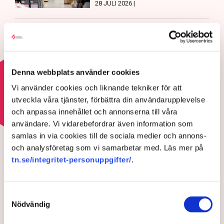
28 JULI 2026 |
Professorn: Försiktighet,
följsamhet och feghet präglar
myndigheter
22 JULI 2026 |
Denna webbplats använder cookies
Vi använder cookies och liknande tekniker för att
Läs mer om regelkrånglet
utveckla våra tjänster, förbättra din användarupplevelse
och anpassa innehållet och annonserna till våra
användare. Vi vidarebefordrar även information som
REGELKRÅNGLET
samlas in via cookies till de sociala medier och annons-
Debatt: Då tvingas företagen
och analysföretag som vi samarbetar med. Läs mer på
kassera fullt fungerande
tn.se/integritet-personuppgifter/
.
varor
Samtyckesval
Nödvändig