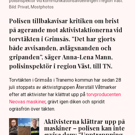
polisinspektör vid kommunikationsavdelningen i region Väst.
Bild: Privat, Mostphotos
Polisen tillbakavisar kritiken om brist
på agerande mot aktivistaktionerna vid
torvtäkten i Grimsås. ”Det har gjorts
både avvisanden, avlägsnanden och
gripanden”, säger Anna-Lena Mann,
polisinspektör i region Väst, till TN.
Torvtäkten i Grimsås i Tranemo kommun har sedan 28
juli stoppats av aktivistgruppen Återställ Våtmarker
efter att aktivister har klättrat upp på
torvproducenten
Neovas maskiner
, grävt igen diken och spridit
ogräsfrön över täkten.
Aktivisterna klättrar upp på
maskiner – polisen kan inte
avvisa dem: ”Upptrappning