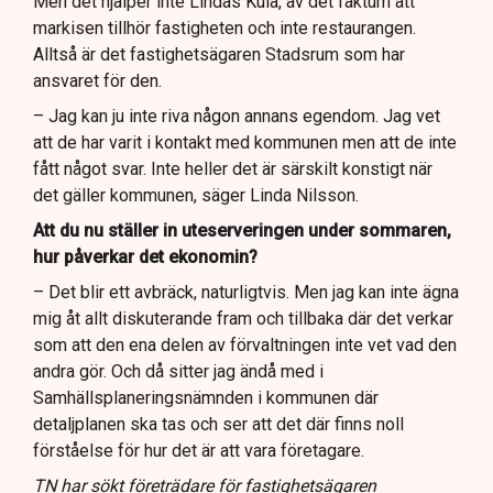
Men det hjälper inte Lindas Kula, av det faktum att
markisen tillhör fastigheten och inte restaurangen.
Alltså är det fastighetsägaren Stadsrum som har
ansvaret för den.
– Jag kan ju inte riva någon annans egendom. Jag vet
att de har varit i kontakt med kommunen men att de inte
fått något svar. Inte heller det är särskilt konstigt när
det gäller kommunen, säger Linda Nilsson.
Att du nu ställer in uteserveringen under sommaren,
hur påverkar det ekonomin?
– Det blir ett avbräck, naturligtvis. Men jag kan inte ägna
mig åt allt diskuterande fram och tillbaka där det verkar
som att den ena delen av förvaltningen inte vet vad den
andra gör. Och då sitter jag ändå med i
Samhällsplaneringsnämnden i kommunen där
detaljplanen ska tas och ser att det där finns noll
förståelse för hur det är att vara företagare.
TN har sökt företrädare för fastighetsägaren