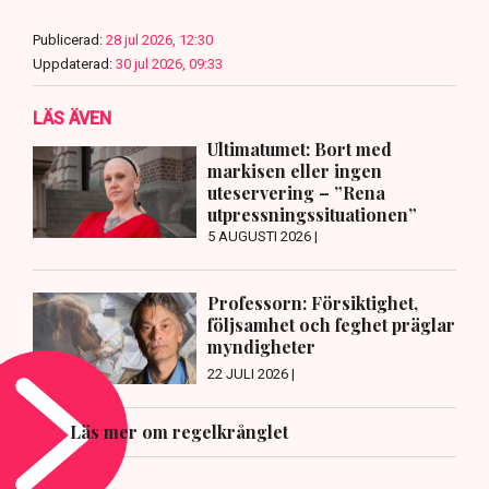
Publicerad:
28 jul 2026, 12:30
Uppdaterad:
30 jul 2026, 09:33
LÄS ÄVEN
Ultimatumet: Bort med
markisen eller ingen
uteservering – ”Rena
utpressningssituationen”
5 AUGUSTI 2026 |
Professorn: Försiktighet,
följsamhet och feghet präglar
myndigheter
22 JULI 2026 |
Läs mer om regelkrånglet