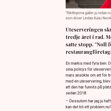
”Riktlinjerna gäller ju redan 
som driver Lindas Kula i Norrk
Uteserveringen sku
tredje året i rad.
satte stopp. ”Noll 
restaurangföretaga
En markis med fyra ben. 
sina policys för uteserver
mars ansökte om att för t
med en uteservering, blev 
att den har funnits på plat
sedan 2018.
– Dessutom har jag ju haf
kan det bli ett problem nu