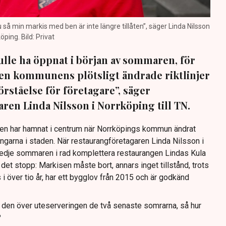
nu så min markis med ben är inte längre tillåten”, säger Linda Nilsson
öping. Bild: Privat
lle ha öppnat i början av sommaren, för
 Men kommunens plötsligt ändrade riktlinjer
förståelse för företagare”, säger
ren Linda Nilsson i Norrköping till TN.
Den har hamnat i centrum när Norrköpings kommun ändrat
ingarna i staden. När restaurangföretagaren Linda Nilsson i
redje sommaren i rad komplettera restaurangen Lindas Kula
det stopp: Markisen måste bort, annars inget tillstånd, trots
s i över tio år, har ett bygglov från 2015 och är godkänd
t den över uteserveringen de två senaste somrarna, så hur
?