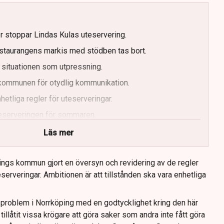
er stoppar Lindas Kulas uteservering.
staurangens markis med stödben tas bort.
 situationen som utpressning.
r kommunen för otydlig kommunikation.
etliga regler för uteserveringar.
uteserveringen för sommaren.
Läs mer
ings kommun gjort en översyn och revidering av de regler
serveringar. Ambitionen är att tillstånden ska vara enhetliga
tt problem i Norrköping med en godtycklighet kring den här
llåtit vissa krögare att göra saker som andra inte fått göra