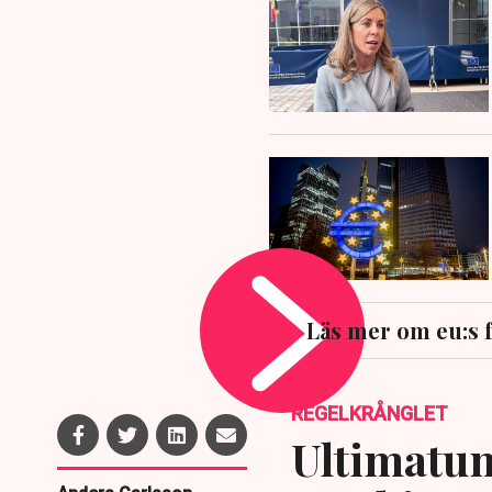
Läs mer om eu:s 
REGELKRÅNGLET
Ultimatum