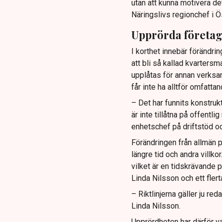
utan att kunna motivera de
Näringslivs regionchef i Ö
Upprörda företa
I korthet innebär förändrin
att bli så kallad kvartersm
upplåtas för annan verksa
får inte ha alltför omfatt
– Det har funnits konstruk
är inte tillåtna på offentl
enhetschef på driftstöd oc
Förändringen från allmän p
längre tid och andra villk
vilket är en tidskrävande p
Linda Nilsson och ett fler
– Riktlinjerna gäller ju re
Linda Nilsson.
Upprördheten har därför va