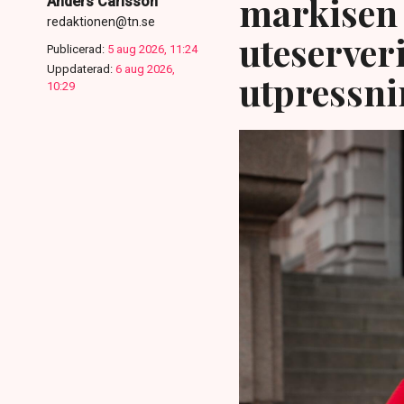
markisen 
Anders Carlsson
redaktionen@tn.se
uteserver
Publicerad:
5 aug 2026, 11:24
Uppdaterad:
6 aug 2026,
utpressni
10:29