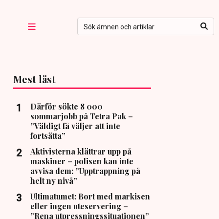
Mest läst
Därför sökte 8 000
sommarjobb på Tetra Pak –
”Väldigt få väljer att inte
fortsätta”
Aktivisterna klättrar upp på
maskiner – polisen kan inte
avvisa dem: ”Upptrappning på
helt ny nivå”
Ultimatumet: Bort med markisen
eller ingen uteservering –
”Rena utpressningssituationen”