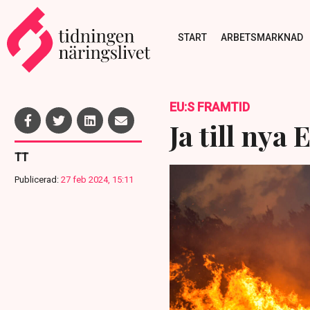
START
ARBETSMARKNAD
EU:S FRAMTID
Ja till nya
TT
Publicerad:
27 feb 2024, 15:11