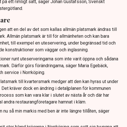
t på ett rimligt sätt, säger Johan Gustafsson, Svenskt
stergötland.
gare
gen att en del av det som kallas allmän platsmark ändras till
ark. Allmän platsmark är till för allmänheten och kan bara
mhet, till exempel en uteservering, under begränsad tid och
ande konstruktioner som väggar och inglasning.
tioner runt uteserveringarna som inte varit öppna och sådana
ig mark. Därför görs förändringarna, säger Maria Egebäck,
h service i Norrköping.
latsmark till kvartersmark medger att den kan hyras ut under
or. Det kräver dock en ändring i detaljplanen för kommunen
rocess som kan vara klar i slutet av nästa år och där har
tal andra restaurangföretagare hamnat i kläm.
dan nu så min markis med ben är inte längre tillåten, säger
rit stor bland krögarna i Norrköping som sett sig tvungna att