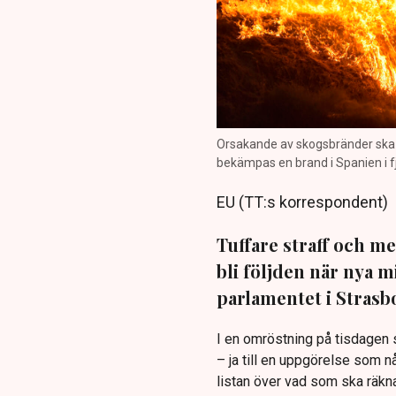
Orsakande av skogsbränder ska f
bekämpas en brand i Spanien i fj
EU (TT:s korrespondent)
Tuffare straff och me
bli följden när nya m
parlamentet i Strasb
I en omröstning på tisdagen 
– ja till en uppgörelse som 
listan över vad som ska räkn