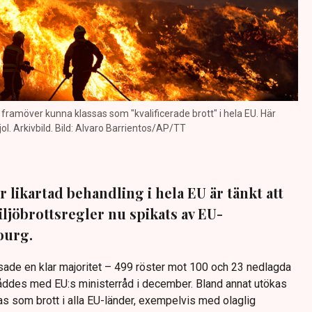
ramöver kunna klassas som "kvalificerade brott" i hela EU. Här
ol. Arkivbild. Bild: Alvaro Barrientos/AP/TT
r likartad behandling i hela EU är tänkt att
iljöbrottsregler nu spikats av EU-
ourg.
sade en klar majoritet – 499 röster mot 100 och 23 nedlagda
nåddes med EU:s ministerråd i december. Bland annat utökas
as som brott i alla EU-länder, exempelvis med olaglig