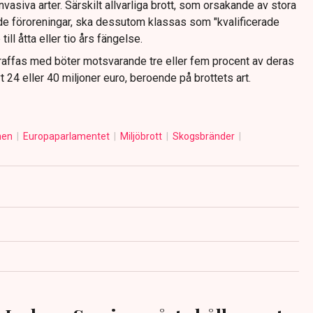
vasiva arter. Särskilt allvarliga brott, som orsakande av stora
de föroreningar, ska dessutom klassas som "kvalificerade
ill åtta eller tio års fängelse.
traffas med böter motsvarande tre eller fem procent av deras
t 24 eller 40 miljoner euro, beroende på brottets art.
nen
Europaparlamentet
Miljöbrott
Skogsbränder