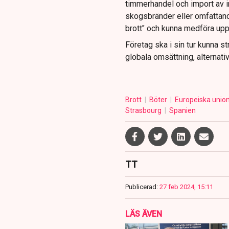
timmerhandel och import av in
skogsbränder eller omfattan
brott" och kunna medföra upp t
Företag ska i sin tur kunna s
globala omsättning, alternativ
Brott
Böter
Europeiska unio
Strasbourg
Spanien
TT
Publicerad:
27 feb 2024, 15:11
LÄS ÄVEN