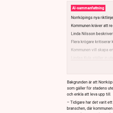
AI-sammanfattning
Norrköpings nya riktlinj
Kommunen kräver att re
Linda Nilsson beskriver
Flera krögare kritisera
Kommunen vill skapa enh
Lindas Kula ställer in 
Bakgrunden är att Norrköp
som gäller för stadens ute
och enkla att leva upp till.
– Tidigare har det varit e
branschen, där kommunen ti