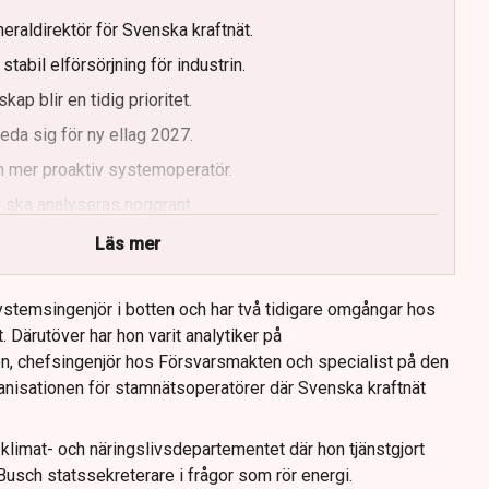
eraldirektör för Svenska kraftnät.
tabil elförsörjning för industrin.
kap blir en tidig prioritet.
da sig för ny ellag 2027.
n mer proaktiv systemoperatör.
 ska analyseras noggrant.
Läs mer
stemsingenjör i botten och har två tidigare omgångar hos
. Därutöver har hon varit analytiker på
n, chefsingenjör hos Försvarsmakten och specialist på den
nisationen för stamnätsoperatörer där Svenska kraftnät
limat- och näringslivsdepartementet där hon tjänstgjort
usch statssekreterare i frågor som rör energi.