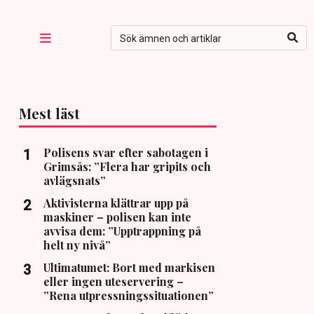
Mest läst
Polisens svar efter sabotagen i
Grimsås: ”Flera har gripits och
avlägsnats”
Aktivisterna klättrar upp på
maskiner – polisen kan inte
avvisa dem: ”Upptrappning på
helt ny nivå”
Ultimatumet: Bort med markisen
eller ingen uteservering –
”Rena utpressningssituationen”