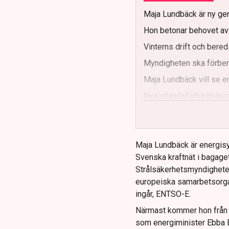
Maja Lundbäck är ny gen
Hon betonar behovet av s
Vinterns drift och bereds
Myndigheten ska förbere
Maja Lundbäck vill se e
Nya utlandsförbindelser
Maja Lundbäck är energisy
Svenska kraftnät i bagaget
Strålsäkerhetsmyndighete
europeiska samarbetsorga
ingår, ENTSO-E.
Närmast kommer hon från k
som energiminister Ebba B