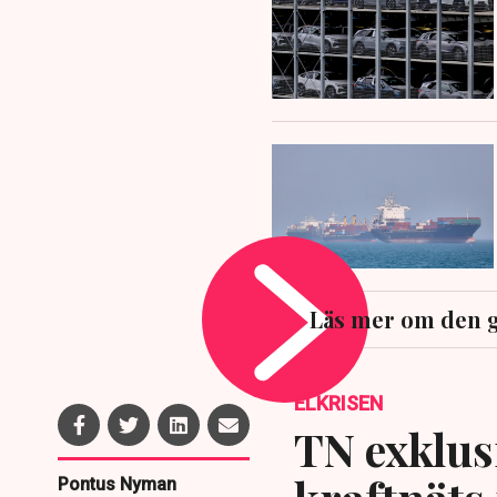
Läs mer om den 
ELKRISEN
TN exklusi
Pontus Nyman