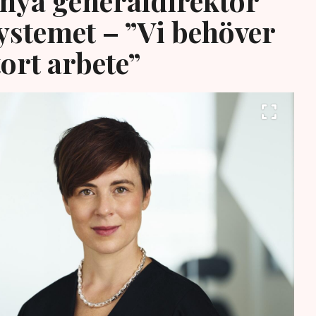
 nya generaldirektör
systemet – ”Vi behöver
tort arbete”