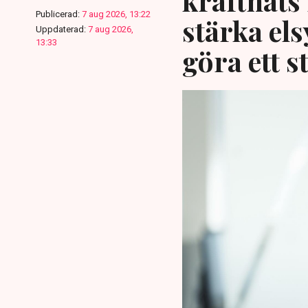
kraftnäts
Publicerad:
7 aug 2026, 13:22
stärka el
Uppdaterad:
7 aug 2026,
13:33
göra ett s