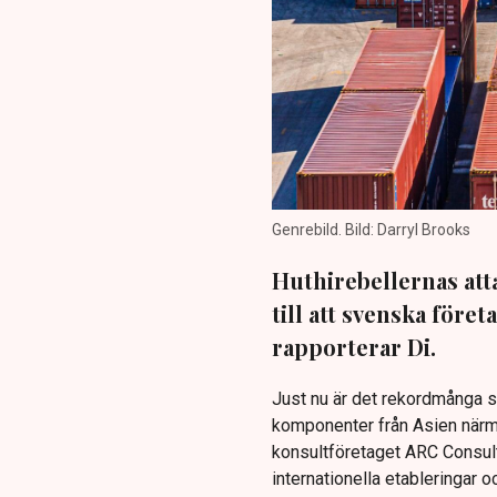
Genrebild. Bild: Darryl Brooks
Huthirebellernas atta
till att svenska föret
rapporterar Di.
Just nu är det rekordmånga sv
komponenter från Asien närma
konsultföretaget ARC Consult
internationella etableringar och