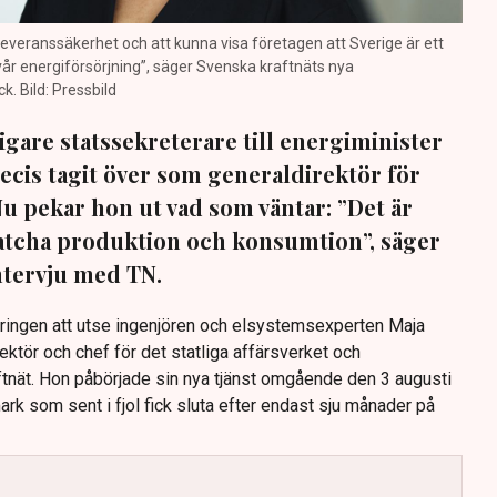
a leveranssäkerhet och att kunna visa företagen att Sverige är ett
 vår energiförsörjning”, säger Svenska kraftnäts nya
. Bild: Pressbild
igare statssekreterare till energiminister
ecis tagit över som generaldirektör för
Nu pekar hon ut vad som väntar: ”Det är
 matcha produktion och konsumtion”, säger
intervju med TN.
eringen att utse ingenjören och elsystemsexperten Maja
rektör och chef för det statliga affärsverket och
nät. Hon påbörjade sin nya tjänst omgående den 3 augusti
rk som sent i fjol fick sluta efter endast sju månader på