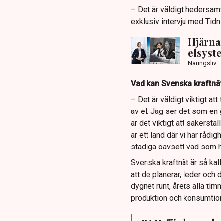
– Det är väldigt hedersamt
exklusiv intervju med Tidn
Hjärna
elsyste
Näringsliv
Vad kan Svenska kraftnät
– Det är väldigt viktigt a
av el. Jag ser det som en 
är det viktigt att säkerstä
är ett land där vi har rådi
stadiga oavsett vad som h
Svenska kraftnät är så ka
att de planerar, leder och 
dygnet runt, årets alla ti
produktion och konsumtion