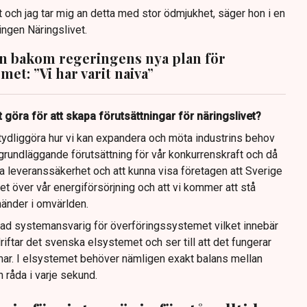
 och jag tar mig an detta med stor ödmjukhet, säger hon i en
ingen Näringslivet.
n bakom regeringens nya plan för
met: ”Vi har varit naiva”
 göra för att skapa förutsättningar för näringslivet?
tt tydliggöra hur vi kan expandera och möta industrins behov
grundläggande förutsättning för vår konkurrenskraft och då
lla leveranssäkerhet och att kunna visa företagen att Sverige
ghet över vår energiförsörjning och att vi kommer att stå
änder i omvärlden.
llad systemansvarig för överföringssystemet vilket innebär
driftar det svenska elsystemet och ser till att det fungerar
mmar. I elsystemet behöver nämligen exakt balans mellan
 råda i varje sekund.