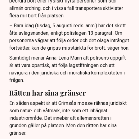
beordra bort eller fysiskt flytta personer som stör
allmän ordning, och i vissa fall transportera aktivister
flera mil bort från platsen.
– Bara idag (tisdag, 5 augusti reds. anm.) har det skett
åtta avlägsnanden, enligt polislagen 13 paragraf. Om
personerna vägrar att följa order och det olaga intrånget
fortsätter, kan de gripas misstänkta för brott, säger hon.
Samtidigt menar Anna-Lena Mann att polisens uppgift
är att vara opartisk, att följa lagstiftningen och att
navigera i den juridiska och moraliska komplexiteten i
frågan.
Rätten har sina gränser
En sådan aspekt är att Grimsås mosse räknas juridiskt
som natur- och våtmark, inte som ett inhägnat
industriområde. Det innebär att allemansrätten i
grunden gäller på platsen. Men den rätten har sina
gränser.