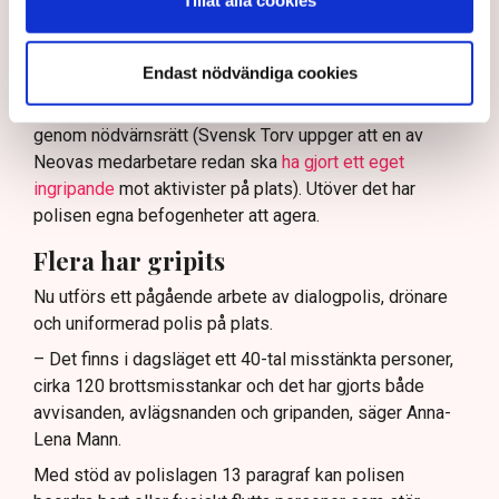
Enligt Anna-Lena Mann, polisinspektör vid
kommunikationsavdelningen i region Väst, har
Endast nödvändiga cookies
verksamhetsutövaren, eller dennes ordningsvakter, rätt
att be personer lämna platsen och skydda sin egendom
genom nödvärnsrätt (Svensk Torv uppger att en av
Neovas medarbetare redan ska
ha gjort ett eget
ingripande
mot aktivister på plats). Utöver det har
polisen egna befogenheter att agera.
Flera har gripits
Nu utförs ett pågående arbete av dialogpolis, drönare
och uniformerad polis på plats.
– Det finns i dagsläget ett 40-tal misstänkta personer,
cirka 120 brottsmisstankar och det har gjorts både
avvisanden, avlägsnanden och gripanden, säger Anna-
Lena Mann.
Med stöd av polislagen 13 paragraf kan polisen