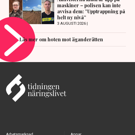
maskiner – polisen kan inte
avvisa dem: ”Upptrappning på
helt ny nivå”
3 AUGUSTI 2026 |
Läs mer om hoten mot äganderätten
Arbetsmarknad
Appar