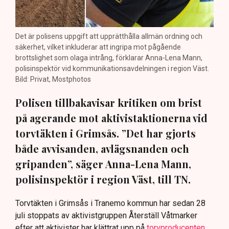
Det är polisens uppgift att upprätthålla allmän ordning och
säkerhet, vilket inkluderar att ingripa mot pågående
brottslighet som olaga intrång, förklarar Anna-Lena Mann,
polisinspektör vid kommunikationsavdelningen i region Väst.
Bild: Privat, Mostphotos
Polisen tillbakavisar kritiken om brist
på agerande mot aktivistaktionerna vid
torvtäkten i Grimsås. ”Det har gjorts
både avvisanden, avlägsnanden och
gripanden”, säger Anna-Lena Mann,
polisinspektör i region Väst, till TN.
Torvtäkten i Grimsås i Tranemo kommun har sedan 28
juli stoppats av aktivistgruppen Återställ Våtmarker
efter att aktivister har klättrat upp på
torvproducenten