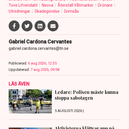
Tove Lifvendahl
Neova
Återställ Våtmarker
Drönare
Utredningar
Skadegörelse
Grimsås
Gabriel Cardona Cervantes
gabriel.cardona.cervantes@tn.se
Publicerad:
6 aug 2026, 12:35
Uppdaterad:
7 aug 2026, 09:58
LÄS ÄVEN
Ledare: Polisen måste kunna
stoppa sabotagen
5 AUGUSTI 2026 |
Aktivisterna klättrar upp på