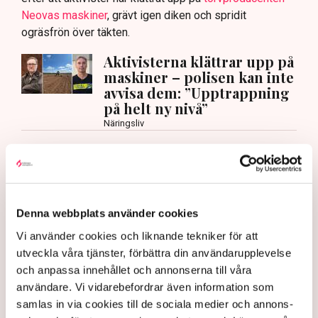
Neovas maskiner
, grävt igen diken och spridit
ogräsfrön över täkten.
Aktivisterna klättrar upp på
maskiner – polisen kan inte
avvisa dem: ”Upptrappning
på helt ny nivå”
Näringsliv
AI-sammanfattning
Torvtäkten i Grimsås har stoppats av aktivister
sedan 28 juli.
Denna webbplats använder cookies
Polisen kritiseras för bristande agerande vid
Vi använder cookies och liknande tekniker för att
aktionerna.
utveckla våra tjänster, förbättra din användarupplevelse
Polisinspektör Anna-Lena Mann förklarar polisens
och anpassa innehållet och annonserna till våra
agerande på plats.
användare. Vi vidarebefordrar även information som
samlas in via cookies till de sociala medier och annons-
40 personer misstänks med cirka 120