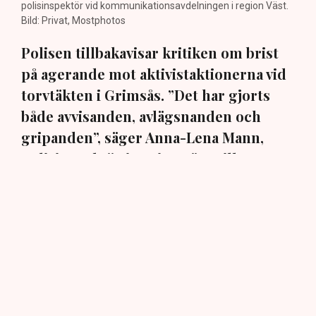
polisinspektör vid kommunikationsavdelningen i region Väst.
Bild: Privat, Mostphotos
Polisen tillbakavisar kritiken om brist
på agerande mot aktivistaktionerna vid
torvtäkten i Grimsås. ”Det har gjorts
både avvisanden, avlägsnanden och
gripanden”, säger Anna-Lena Mann,
polisinspektör i region Väst, till TN.
Torvtäkten i Grimsås i Tranemo kommun har sedan 28
juli stoppats av aktivistgruppen Återställ Våtmarker
efter att aktivister har klättrat upp på
torvproducenten
Neovas maskiner
, grävt igen diken och spridit
ogräsfrön över täkten.
Aktivisterna klättrar upp på
maskiner – polisen kan inte