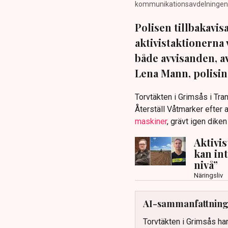
kommunikationsavdelningen i 
Polisen tillbakavi
aktivistaktionerna 
både avvisanden, 
Lena Mann, polisins
Torvtäkten i Grimsås i Tr
Återställ Våtmarker efter a
maskiner
, grävt igen dike
Aktivi
kan in
nivå”
Näringsliv
AI-sammanfattnin
Torvtäkten i Grimsås har