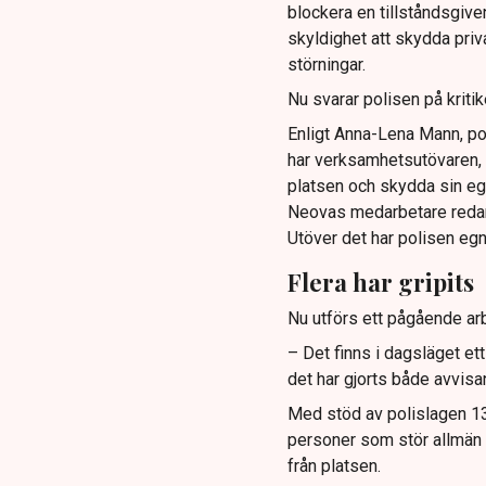
blockera en tillståndsgive
skyldighet att skydda pr
störningar.
Nu svarar polisen på kritik
Enligt Anna-Lena Mann, po
har verksamhetsutövaren, 
platsen och skydda sin e
Neovas medarbetare reda
Utöver det har polisen eg
Flera har gripits
Nu utförs ett pågående arb
– Det finns i dagsläget et
det har gjorts både avvis
Med stöd av polislagen 13 
personer som stör allmän or
från platsen.