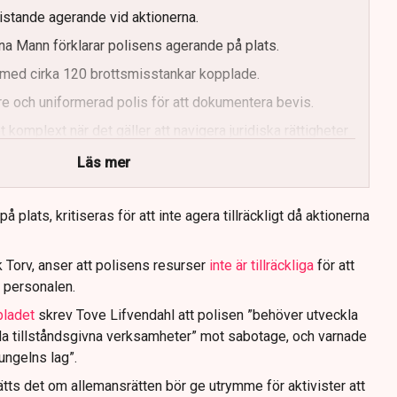
ristande agerande vid aktionerna.
a Mann förklarar polisens agerande på plats.
med cirka 120 brottsmisstankar kopplade.
e och uniformerad polis för att dokumentera bevis.
 komplext när det gäller att navigera juridiska rättigheter
Läs mer
 plats, kritiseras för att inte agera tillräckligt då aktionerna
 Torv, anser att polisens resurser
inte är tillräckliga
för att
 personalen.
bladet
skrev Tove Lifvendahl att polisen ”behöver utveckla
da tillståndsgivna verksamheter” mot sabotage, och varnade
jungelns lag”.
tts det om allemansrätten bör ge utrymme för aktivister att