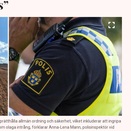
s”
prätthålla allmän ordning och säkerhet, vilket inkluderar att ingripa
m olaga intrång, förklarar Anna-Lena Mann, polisinspektör vid