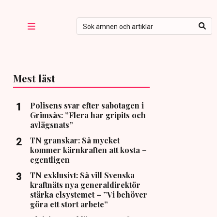
Mest läst
Polisens svar efter sabotagen i
Grimsås: ”Flera har gripits och
avlägsnats”
TN granskar: Så mycket
kommer kärnkraften att kosta –
egentligen
TN exklusivt: Så vill Svenska
kraftnäts nya generaldirektör
stärka elsystemet – ”Vi behöver
göra ett stort arbete”