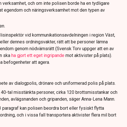
n verksamhet, och om inte polisen borde ha en tydligare
ivat egendom och näringsverksamhet mot den typen av
en.
lisinspektör vid kommunikationsavdelningen i region Väst,
eller dennes ordningsvakter, rätt att be personer lämna
gendom genom nödvärnsrätt (Svensk Torv uppger att en av
n ska
ha gjort ett eget ingripande
mot aktivister på plats).
na befogenheter att agera.
ete av dialogpolis, drönare och uniformerad polis på plats.
t 40-tal misstänkta personer, cirka 120 brottsmisstankar och
anden, avlägsnanden och gripanden, säger Anna-Lena Mann.
paragraf kan polisen beordra bort eller fysiskt flytta
dning, och i vissa fall transportera aktivister flera mil bort