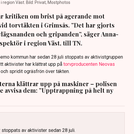
region Väst. Bild: Privat, Mostphotos
sar kritiken om brist på agerande mot
vid torvtäkten i Grimsås. ”Det har gjorts
avlägsnanden och gripanden”, säger Anna-
pektör i region Väst, till TN.
anemo kommun har sedan 28 juli stoppats av aktivistgruppen
tt aktivister har klättrat upp på
torvproducenten Neovas
n och spridit ogräsfrön över täkten.
sterna klättrar upp på maskiner – polisen
te avvisa dem: ”Upptrappning på helt ny
g
 stoppats av aktivister sedan 28 juli.