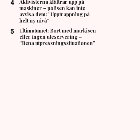
Aktivisterna klättrar upp på
maskiner – polisen kan inte
avvisa dem: ”Upptrappning på
helt ny nivå”
Ultimatumet: Bort med markisen
eller ingen uteservering –
”Rena utpressningssituationen”