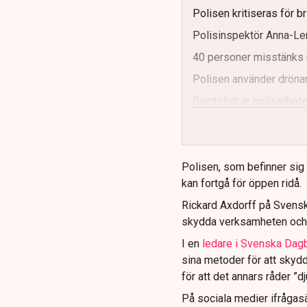
Polisen kritiseras för b
Polisinspektör Anna-Len
40 personer misstänks 
Polisen använder drönar
Samtidigt är polisarbetet
och gränser.
Polisen, som befinner sig på
kan fortgå för öppen ridå.
Rickard Axdorff på Svensk
skydda verksamheten och
I en
ledare i Svenska Dag
sina metoder för att skyd
för att det annars råder ”d
På sociala medier ifrågasä