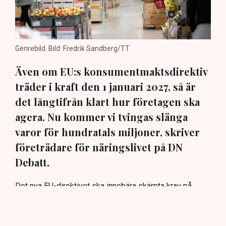
Genrebild. Bild: Fredrik Sandberg/TT
Även om EU:s konsumentmaktsdirektiv
träder i kraft den 1 januari 2027, så är
det långtifrån klart hur företagen ska
agera. Nu kommer vi tvingas slänga
varor för hundratals miljoner, skriver
företrädare för näringslivet på DN
Debatt.
Det nya EU-direktivet ska innebära skärpta krav på
företags miljö- och hållbarhetspåståenden. Men även
om syftet är bra, så är det fortfarande oklart hur
företagen ska agera när det gäller befintliga produkter