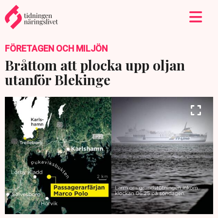
FÖRETAGEN OCH MILJÖN
Bråttom att plocka upp oljan
utanför Blekinge