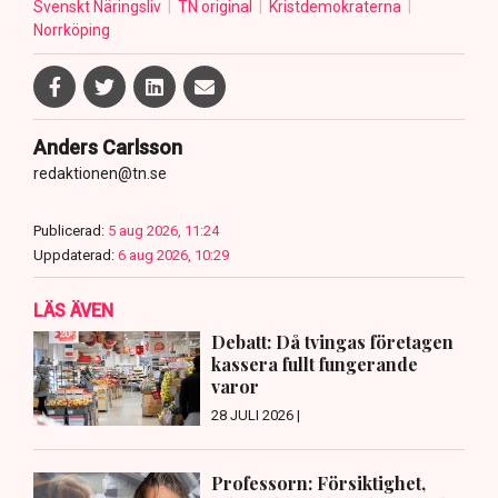
Svenskt Näringsliv
TN original
Kristdemokraterna
Norrköping
Anders Carlsson
redaktionen@tn.se
Publicerad:
5 aug 2026, 11:24
Uppdaterad:
6 aug 2026, 10:29
LÄS ÄVEN
Debatt: Då tvingas företagen
kassera fullt fungerande
varor
28 JULI 2026 |
Professorn: Försiktighet,