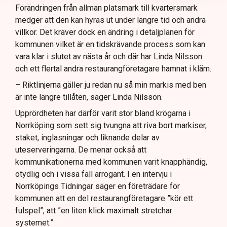
Förändringen från allmän platsmark till kvartersmark
medger att den kan hyras ut under längre tid och andra
villkor. Det kräver dock en ändring i detaljplanen för
kommunen vilket är en tidskrävande process som kan
vara klar i slutet av nästa år och där har Linda Nilsson
och ett flertal andra restaurangföretagare hamnat i kläm.
– Riktlinjerna gäller ju redan nu så min markis med ben
är inte längre tillåten, säger Linda Nilsson.
Upprördheten har därför varit stor bland krögarna i
Norrköping som sett sig tvungna att riva bort markiser,
staket, inglasningar och liknande delar av
uteserveringarna. De menar också att
kommunikationerna med kommunen varit knapphändig,
otydlig och i vissa fall arrogant. I en intervju i
Norrköpings Tidningar säger en företrädare för
kommunen att en del restaurangföretagare ”kör ett
fulspel”, att ”en liten klick maximalt stretchar
systemet.”