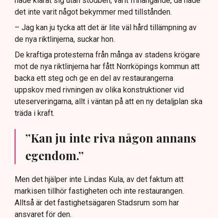
hade klarat sig utan stödben, varit frihängande, då hade
det inte varit något bekymmer med tillstånden.
– Jag kan ju tycka att det är lite väl hård tillämpning av
de nya riktlinjerna, suckar hon.
De kraftiga protesterna från många av stadens krögare
mot de nya riktlinjerna har fått Norrköpings kommun att
backa ett steg och ge en del av restaurangerna
uppskov med rivningen av olika konstruktioner vid
uteserveringarna, allt i väntan på att en ny detaljplan ska
träda i kraft.
”Kan ju inte riva någon annans
egendom.”
Men det hjälper inte Lindas Kula, av det faktum att
markisen tillhör fastigheten och inte restaurangen.
Alltså är det fastighetsägaren Stadsrum som har
ansvaret för den.