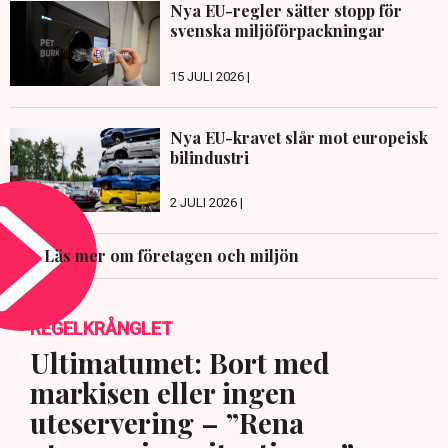
Nya EU-regler sätter stopp för
svenska miljöförpackningar
15 JULI 2026 |
Nya EU-kravet slår mot europeisk
bilindustri
2 JULI 2026 |
Läs mer om företagen och miljön
REGELKRÅNGLET
Ultimatumet: Bort med
markisen eller ingen
uteservering – ”Rena