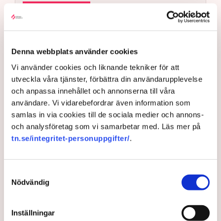
AI-sammanfattning
Norrköpings nya riktlinjer stoppar Lindas Kulas
uteservering.
Denna webbplats använder cookies
Kommunen kräver att restaurangens markis med
stödben tas bort.
Vi använder cookies och liknande tekniker för att
utveckla våra tjänster, förbättra din användarupplevelse
Linda Nilsson beskriver situationen som
och anpassa innehållet och annonserna till våra
utpressning.
användare. Vi vidarebefordrar även information som
Flera krögare kritiserar kommunen för otydlig
samlas in via cookies till de sociala medier och annons-
kommunikation.
Läs mer
och analysföretag som vi samarbetar med. Läs mer på
Kommunen vill skapa enhetliga regler för
tn.se/integritet-personuppgifter/
.
uteserveringar.
Bakgrunden är att Norrköpings kommun gjort en
översyn och revidering av de regler som gäller för
Lindas Kula ställer in uteserveringen för
Samtyckesval
stadens uteserveringar. Ambitionen är att tillstånden
sommaren.
Nödvändig
ska vara enhetliga och enkla att leva upp till.
– Tidigare har det varit ett problem i Norrköping med en
Inställningar
godtycklighet kring den här branschen, där kommunen