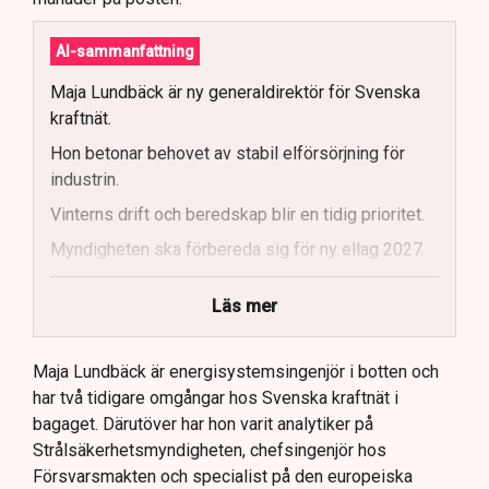
AI-sammanfattning
Maja Lundbäck är ny generaldirektör för Svenska
kraftnät.
Hon betonar behovet av stabil elförsörjning för
industrin.
Vinterns drift och beredskap blir en tidig prioritet.
Myndigheten ska förbereda sig för ny ellag 2027.
Maja Lundbäck vill se en mer proaktiv
Läs mer
systemoperatör.
Nya utlandsförbindelser ska analyseras noggrant.
Maja Lundbäck är energisystemsingenjör i botten och
har två tidigare omgångar hos Svenska kraftnät i
bagaget. Därutöver har hon varit analytiker på
Strålsäkerhetsmyndigheten, chefsingenjör hos
Försvarsmakten och specialist på den europeiska