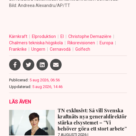
Bild: Andreea Alexandru/AP/TT
Kärnkraft
Elproduktion
El
Christophe Demazière
Chalmers tekniska högskola
Riksrevisionen
Europa
Frankrike
Ungern
Cernavodă
Golfech
Publicerad:
5 aug 2026, 06:56
Uppdaterad:
5 aug 2026, 14:46
LÄS ÄVEN
TN exklusivt: Så vill Svenska
kraftnäts nya generaldirektör
stärka elsystemet – ”Vi
behöver göra ett stort arbete”
7 AUGUSTI 2026 |