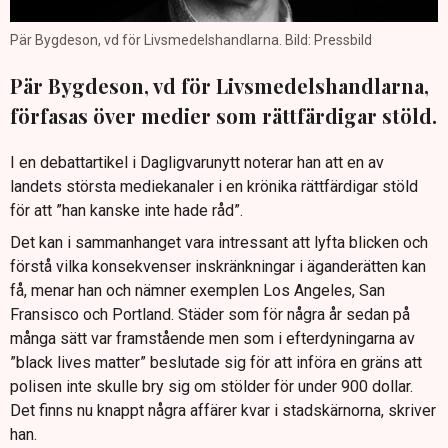
Pär Bygdeson, vd för Livsmedelshandlarna. Bild: Pressbild
Pär Bygdeson, vd för Livsmedelshandlarna,
förfasas över medier som rättfärdigar stöld.
I en debattartikel i Dagligvarunytt noterar han att en av
landets största mediekanaler i en krönika rättfärdigar stöld
för att ”han kanske inte hade råd”.
Det kan i sammanhanget vara intressant att lyfta blicken och
förstå vilka konsekvenser inskränkningar i äganderätten kan
få, menar han och nämner exemplen Los Angeles, San
Fransisco och Portland. Städer som för några år sedan på
många sätt var framstående men som i efterdyningarna av
”black lives matter” beslutade sig för att införa en gräns att
polisen inte skulle bry sig om stölder för under 900 dollar.
Det finns nu knappt några affärer kvar i stadskärnorna, skriver
han.