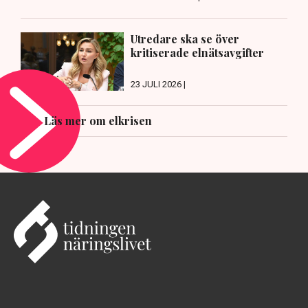
Utredare ska se över
kritiserade elnätsavgifter
23 JULI 2026 |
Läs mer om elkrisen