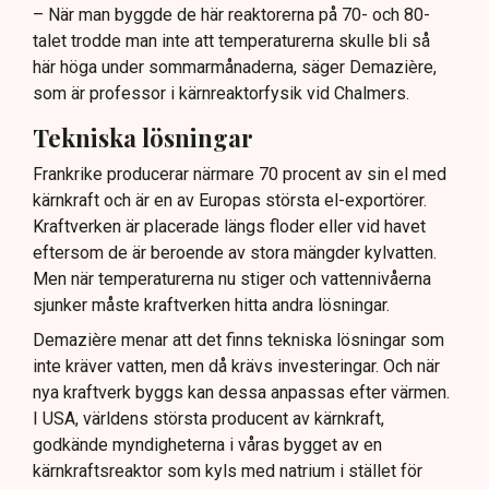
– När man byggde de här reaktorerna på 70- och 80-
talet trodde man inte att temperaturerna skulle bli så
här höga under sommarmånaderna, säger Demazière,
som är professor i kärnreaktorfysik vid Chalmers.
Tekniska lösningar
Frankrike producerar närmare 70 procent av sin el med
kärnkraft och är en av Europas största el-exportörer.
Kraftverken är placerade längs floder eller vid havet
eftersom de är beroende av stora mängder kylvatten.
Men när temperaturerna nu stiger och vattennivåerna
sjunker måste kraftverken hitta andra lösningar.
Demazière menar att det finns tekniska lösningar som
inte kräver vatten, men då krävs investeringar. Och när
nya kraftverk byggs kan dessa anpassas efter värmen.
I USA, världens största producent av kärnkraft,
godkände myndigheterna i våras bygget av en
kärnkraftsreaktor som kyls med natrium i stället för