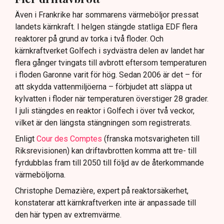
Även i Frankrike har sommarens värmeböljor pressat
landets kärnkraft. I helgen stängde statliga EDF flera
reaktorer på grund av torka i två floder. Och
kärnkraftverket Golfech i sydvästra delen av landet har
flera gånger tvingats till avbrott eftersom temperaturen
i floden Garonne varit för hög. Sedan 2006 är det – för
att skydda vattenmiljöerna – förbjudet att släppa ut
kylvatten i floder när temperaturen överstiger 28 grader.
I juli stängdes en reaktor i Golfech i över två veckor,
vilket är den längsta stängningen som registrerats.
Enligt
Cour des Comptes
(franska motsvarigheten till
Riksrevisionen) kan driftavbrotten komma att tre- till
fyrdubblas fram till 2050 till följd av de återkommande
värmeböljorna.
Christophe Demazière, expert på reaktorsäkerhet,
konstaterar att kärnkraftverken inte är anpassade till
den här typen av extremvärme.