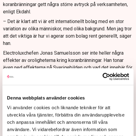
koranbränningar gett några större avtryck på verksamheten,
enligt Ekdahl.
– Det är klart att vi är ett internationellt bolag med en stor
variation av olika människor, med olika bakgrund. Men jag tror
att det viktiga är hur vi agerar som bolag rent generellt, säger
han.
Electroluxchefen Jonas Samuelsson ser inte heller några
effekter av oroligheterna kring koranbränningar. Han tonar
även ned effekterna på Sverigebilden och vad det innebär för
Electrolux varumärke.
– Jag tror inte ens att Electrolux uppfattas som särskilt
svenskt. Många av våra kunder i stora delar av världen vet
Denna webbplats använder cookies
nog inte ens om att det är svenskt, säger han.
Vi använder cookies och liknande tekniker för att
Vill minska känsligheten
utveckla våra tjänster, förbättra din användarupplevelse
Geopolitiken på en mer övergripande nivå spelar dock stor
och anpassa innehållet och annonserna till våra
roll, enligt Ekdahl på Volvo Cars. Men då handlar det om
användare. Vi vidarebefordrar även information som
sådant som effekterna av Ukrainakriget eller