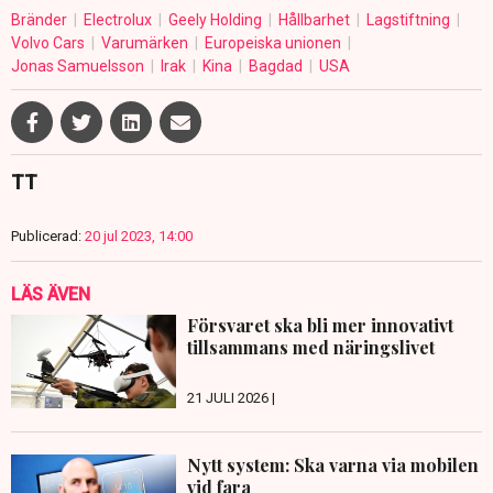
Bränder
Electrolux
Geely Holding
Hållbarhet
Lagstiftning
Volvo Cars
Varumärken
Europeiska unionen
Jonas Samuelsson
Irak
Kina
Bagdad
USA
TT
Publicerad:
20 jul 2023, 14:00
LÄS ÄVEN
Försvaret ska bli mer innovativt
tillsammans med näringslivet
21 JULI 2026 |
Nytt system: Ska varna via mobilen
vid fara