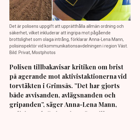
Det är polisens uppgift att upprätthålla allmän ordning och
säkerhet, vilket inkluderar att ingripa mot pågående
brottslighet som olaga intrång, förklarar Anna-Lena Mann,
polisinspektör vid kommunikationsavdelningen i region Väst.
Bild: Privat, Mostphotos
Polisen tillbakavisar kritiken om brist
på agerande mot aktivistaktionerna vid
torvtäkten i Grimsås. ”Det har gjorts
både avvisanden, avlägsnanden och
gripanden”, säger Anna-Lena Mann,
polisinspektör i region Väst, till TN.
Torvtäkten i Grimsås i Tranemo kommun har sedan 28
juli stoppats av aktivistgruppen Återställ Våtmarker