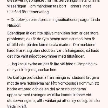
uteserveringsprojektet för i år. Serveringstillstånd finns
visserligen – om markisen tas bort – annars inget
tillstånd för uteservering.
– Det blev ju rena utpressningssituationen, säger Linda
Nilsson.
Egentligen är det inte själva markisen som är det stora
problemet, det är de fyra benen som när markisen är
utfälld vilar på den kommunala marken. Om markisen
hade klarat sig utan stödben, varit frihängande, då hade
det inte varit något bekymmer med tillstånden.
– Jag kan ju tycka att det är lite väl hård tillämpning av
de nya riktlinjerna, suckar hon.
De kraftiga protesterna från många av stadens krögare
mot de nya riktlinjerna har fått Norrköpings kommun att
backa ett steg och ge en del av restaurangerna
uppskov med rivningen av olika konstruktioner vid
uteserveringarna, allt i väntan på att en ny detaljplan ska
träda i kraft.