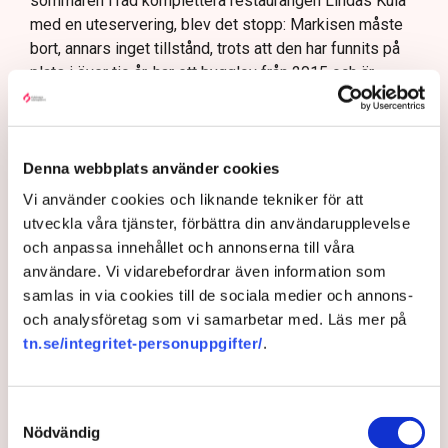
sommaren i rad komplettera restaurangen Lindas Kula
med en uteservering, blev det stopp: Markisen måste
bort, annars inget tillstånd, trots att den har funnits på
plats i över tio år, har ett bygglov från 2015 och är
godkänd sedan 2018.
– Dessutom har jag ju haft den över uteserveringen de
två senaste somrarna, så hur kan det bli ett problem
Denna webbplats använder cookies
nu?
Vi använder cookies och liknande tekniker för att
utveckla våra tjänster, förbättra din användarupplevelse
AI-sammanfattning
och anpassa innehållet och annonserna till våra
Norrköpings nya riktlinjer stoppar Lindas Kulas
användare. Vi vidarebefordrar även information som
uteservering.
samlas in via cookies till de sociala medier och annons-
Kommunen kräver att restaurangens markis med
och analysföretag som vi samarbetar med. Läs mer på
stödben tas bort.
tn.se/integritet-personuppgifter/
.
Linda Nilsson beskriver situationen som
utpressning.
Samtyckesval
Flera krögare kritiserar kommunen för otydlig
Nödvändig