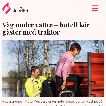
Väg under vatten– hotell kör
gäster med traktor
Haparandabon Peter Kouivurova kör hotellgäster genom vattnet på