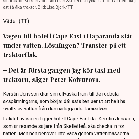
sin traktor. Kerstin Jonsson från Skellefteå tycker att det är helt okej
att få åka traktor. Bild: Lisa Björk/TT
Väder (TT)
Vägen till hotell Cape East i Haparanda står
under vatten. Lösningen? Transfer på ett
traktorflak.
– Det är första gången jag kör taxi med
traktorn, säger Peter Koivurova.
Kerstin Jonsson drar sin rullväska fram till de rödgula
avspärrningarna, som börjar där asfalten ser ut att helt ha
svalts av vatten från den närliggande Torneälven.
I slutet av vägen ligger hotell Cape East där Kerstin Jonsson,
som är resande säljare från Skellefteå, ska checka in för
natten. Men hon behöver inte vada genom vattenmassorna