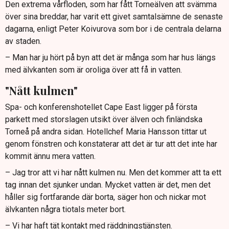
Den extrema vårfloden, som har fått Torneälven att svämma
över sina breddar, har varit ett givet samtalsämne de senaste
dagarna, enligt Peter Koivurova som bor i de centrala delarna
av staden.
– Man har ju hört på byn att det är många som har hus längs
med älvkanten som är oroliga över att få in vatten.
"Nått kulmen"
Spa- och konferenshotellet Cape East ligger på första
parkett med storslagen utsikt över älven och finländska
Torneå på andra sidan. Hotellchef Maria Hansson tittar ut
genom fönstren och konstaterar att det är tur att det inte har
kommit ännu mera vatten.
– Jag tror att vi har nått kulmen nu. Men det kommer att ta ett
tag innan det sjunker undan. Mycket vatten är det, men det
håller sig fortfarande där borta, säger hon och nickar mot
älvkanten några tiotals meter bort.
– Vi har haft tät kontakt med räddningstjänsten.