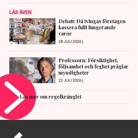
LÄS ÄVEN
Debatt: Då tvingas företagen
kassera fullt fungerande
varor
28 JULI 2026 |
Professorn: Försiktighet,
följsamhet och feghet präglar
myndigheter
22 JULI 2026 |
Läs mer om regelkrånglet