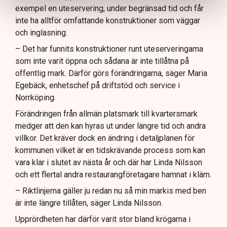
exempel en uteservering, under begränsad tid och får
inte ha alltför omfattande konstruktioner som väggar
och inglasning.
– Det har funnits konstruktioner runt uteserveringarna
som inte varit öppna och sådana är inte tillåtna på
offentlig mark. Därför görs förändringarna, säger Maria
Egebäck, enhetschef på driftstöd och service i
Norrköping.
Förändringen från allmän platsmark till kvartersmark
medger att den kan hyras ut under längre tid och andra
villkor. Det kräver dock en ändring i detaljplanen för
kommunen vilket är en tidskrävande process som kan
vara klar i slutet av nästa år och där har Linda Nilsson
och ett flertal andra restaurangföretagare hamnat i kläm.
– Riktlinjerna gäller ju redan nu så min markis med ben
är inte längre tillåten, säger Linda Nilsson.
Upprördheten har därför varit stor bland krögarna i