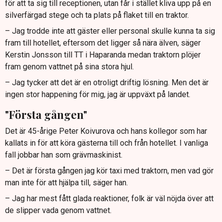
för att ta sig till receptionen, utan får i stället kliva upp på en
silverfärgad stege och ta plats på flaket till en traktor.
– Jag trodde inte att gäster eller personal skulle kunna ta sig
fram till hotellet, eftersom det ligger så nära älven, säger
Kerstin Jonsson till TT i Haparanda medan traktorn plöjer
fram genom vattnet på sina stora hjul.
– Jag tycker att det är en otroligt driftig lösning. Men det är
ingen stor happening för mig, jag är uppväxt på landet.
"Första gången"
Det är 45-årige Peter Koivurova och hans kollegor som har
kallats in för att köra gästerna till och från hotellet. I vanliga
fall jobbar han som grävmaskinist.
– Det är första gången jag kör taxi med traktorn, men vad gör
man inte för att hjälpa till, säger han.
– Jag har mest fått glada reaktioner, folk är väl nöjda över att
de slipper vada genom vattnet.