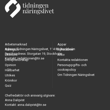
Arbetsmarknad
Appar
Adress: Tidningen Näringslivet, 114 82 Stockholm
Näringsliv
Nyhetsbrev
Besöksadress: Storgatan 19, Stockholm
Ekonomi
Arkiv
Kontakt: redaktionen@tn.se
Entreprenörskap
Kontakta redaktionen
Opinion
Personuppgifts- och
cookiepolicy
Hållbarhet
Om Tidningen Näringslivet
Utrikes
Krönikor
Quiz
Chefredaktör och ansvarig utgivare:
Anna Dalqvist
Kontakt: anna.dalqvist@tn.se