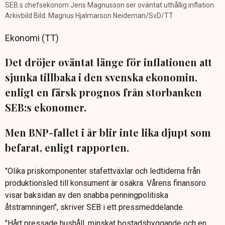
SEB:s chefsekonom Jens Magnusson ser oväntat uthållig inflation.
Arkivbild Bild: Magnus Hjalmarson Neideman/SvD/TT
Ekonomi (TT)
Det dröjer oväntat länge för inflationen att
sjunka tillbaka i den svenska ekonomin,
enligt en färsk prognos från storbanken
SEB:s ekonomer.
Men BNP-fallet i år blir inte lika djupt som
befarat, enligt rapporten.
"Olika priskomponenter stafettväxlar och ledtiderna från
produktionsled till konsument är osäkra. Vårens finansoro
visar baksidan av den snabba penningpolitiska
åtstramningen", skriver SEB i ett pressmeddelande.
"Hårt pressade hushåll, minskat bostadsbyggande och en