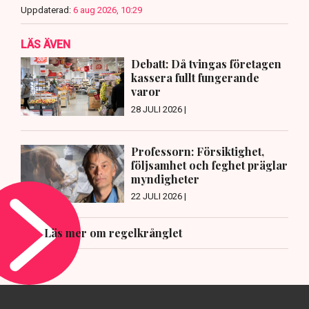
Uppdaterad:
6 aug 2026, 10:29
LÄS ÄVEN
Debatt: Då tvingas företagen
kassera fullt fungerande
varor
28 JULI 2026 |
Professorn: Försiktighet,
följsamhet och feghet präglar
myndigheter
22 JULI 2026 |
Läs mer om regelkrånglet