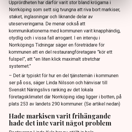
Upprördheten har därför varit stor bland krögarna i
Norrköping som sett sig tvungna att riva bort markiser,
staket, inglasningar och liknande delar av
uteserveringarna. De menar också att
kommunikationerna med kommunen varit knapphändig,
otydlig och i vissa fall arrogant. I en intervju i
Norrköpings Tidningar säger en företrädare för
kommunen att en del restaurangföretagare ”kör ett
fulspel”, att ”en liten klick maximalt stretchar
systemet.”
– Det är typiskt för hur en del tjänstemän i kommunen
ser på oss, säger Linda Nilsson och hänvisar till
Svenskt Näringslivs ranking av det lokala
företagsklimatet där Norrköping idag ligger i botten, på
plats 253 av landets 290 kommuner. (Se artikel nedan)
Hade markisen varit frihängande
hade det inte varit något problem