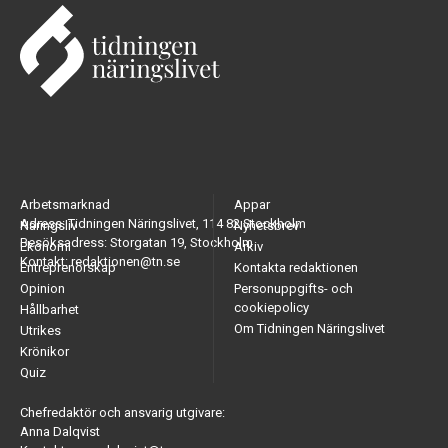
Arbetsmarknad
Appar
Adress: Tidningen Näringslivet, 114 82 Stockholm
Näringsliv
Nyhetsbrev
Besöksadress: Storgatan 19, Stockholm
Ekonomi
Arkiv
Kontakt: redaktionen@tn.se
Entreprenörskap
Kontakta redaktionen
Opinion
Personuppgifts- och
cookiepolicy
Hållbarhet
Om Tidningen Näringslivet
Utrikes
Krönikor
Quiz
Chefredaktör och ansvarig utgivare:
Anna Dalqvist