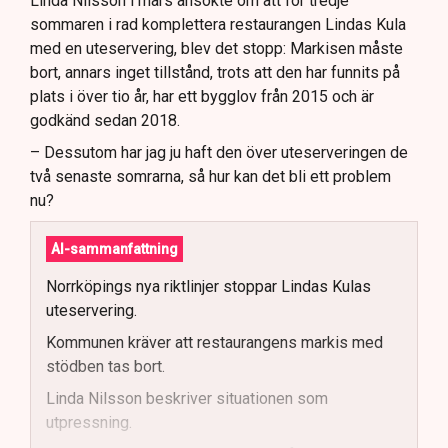
Linda Nilsson i mars ansökte om att för tredje
sommaren i rad komplettera restaurangen Lindas Kula
med en uteservering, blev det stopp: Markisen måste
bort, annars inget tillstånd, trots att den har funnits på
plats i över tio år, har ett bygglov från 2015 och är
godkänd sedan 2018.
– Dessutom har jag ju haft den över uteserveringen de
två senaste somrarna, så hur kan det bli ett problem
nu?
AI-sammanfattning
Norrköpings nya riktlinjer stoppar Lindas Kulas
uteservering.
Kommunen kräver att restaurangens markis med
stödben tas bort.
Linda Nilsson beskriver situationen som
utpressning.