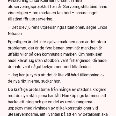
Restaurang Linda Kula har nu ställt in hela
uteserveringsprojektet för i år. Serveringstillstånd finns
visserligen – om markisen tas bort – annars inget
tillstånd för uteservering.
– Det blev ju rena utpressningssituationen, säger Linda
Nilsson.
Egentligen är det inte själva markisen som är det stora
problemet, det är de fyra benen som när markisen är
utfälld vilar på den kommunala marken. Om markisen
hade klarat sig utan stödben, varit frihängande, då hade
det inte varit något bekymmer med tillstånden.
– Jag kan ju tycka att det är lite väl hård tillämpning av
de nya riktlinjerna, suckar hon.
De kraftiga protesterna från många av stadens krögare
mot de nya riktlinjerna har fått Norrköpings kommun att
backa ett steg och ge en del av restaurangerna
uppskov med rivningen av olika konstruktioner vid
uteserveringarna, allt i väntan på att en ny detaljplan ska