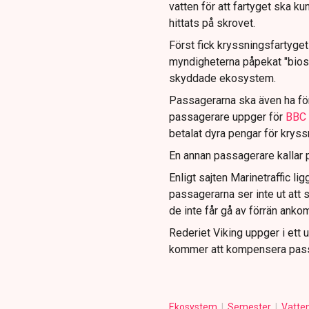
vatten för att fartyget ska k
hittats på skrovet.
Först fick kryssningsfartyget i
myndigheterna påpekat "biosmut
skyddade ekosystem.
Passagerarna ska även ha förb
passagerare uppger för
BBC
betalat dyra pengar för krys
En annan passagerare kallar p
Enligt sajten Marinetraffic li
passagerarna ser inte ut att 
de inte får gå av förrän anko
Rederiet Viking uppger i ett 
kommer att kompensera pass
Ekosystem
Semester
Vatte