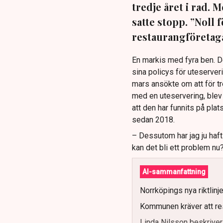
tredje året i rad.
satte stopp. ”Noll 
restaurangföretaga
En markis med fyra ben. 
sina policys för uteserver
mars ansökte om att för t
med en uteservering, blev 
att den har funnits på plat
sedan 2018.
– Dessutom har jag ju haf
kan det bli ett problem nu
AI-sammanfattning
Norrköpings nya riktlinj
Kommunen kräver att re
Linda Nilsson beskriver