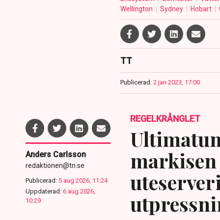
Wellington
Sydney
Hobart
TT
Publicerad:
2 jan 2023, 17:00
REGELKRÅNGLET
Ultimatum
markisen 
Anders Carlsson
redaktionen@tn.se
uteserver
Publicerad:
5 aug 2026, 11:24
Uppdaterad:
6 aug 2026,
utpressni
10:29