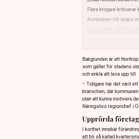
Flera krögare kritisera
Kommunen vill skapa enh
Lindas Kula ställer in 
Bakgrunden är att Norrköp
som gäller för stadens ute
och enkla att leva upp till.
– Tidigare har det varit e
branschen, där kommunen ti
utan att kunna motivera de
Näringslivs regionchef i Ö
Upprörda företa
I korthet innebär förändrin
att bli så kallad kvartersm