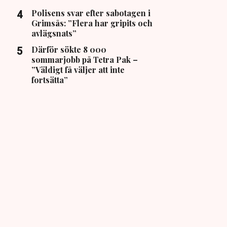
Polisens svar efter sabotagen i
Grimsås: ”Flera har gripits och
avlägsnats”
Därför sökte 8 000
sommarjobb på Tetra Pak –
”Väldigt få väljer att inte
fortsätta”