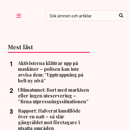
Mest läst
Aktivisterna klättrar upp på
maskiner – polisen kan inte
avvisa dem: ”Upptrappning på
helt ny nivå”
Ultimatumet: Bort med markisen
eller ingen uteservering –
”Rena utpressningssituationen”
Rapport: Halverat kundflöde
över en natt – så slår
gängvåldet mot företagare i
utsatta områden