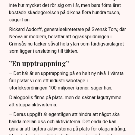
inte hur mycket det rör sig om i år, men bara förra året
kostade skadegörelsen på dikena flera hundra tusen,
säger han.
Rickard Axdorff, generalsekreterare på Svensk Torv, där
Neova är medlem, berättar att ogrässpridningen i
Grimsås nu täcker såväl hela ytan som färdigvarulagret
som ligger i anslutning till täkten.
”En upptrappning”
– Det här är en upptrappning på en helt ny nivå. I värsta
fall pratar vi om ett industrisabotage i
storleksordningen 100 miljoner kronor, säger han.
Dialogpolis finns på plats, men de saknar lagutrymme
att stoppa aktivisterna.
– Deras uppgift är egentligen att hindra att något ska
hända mellan oss och aktivisterna. Det enda de kan
göra är att lagföra aktivisterna på plats för olaga intrång.