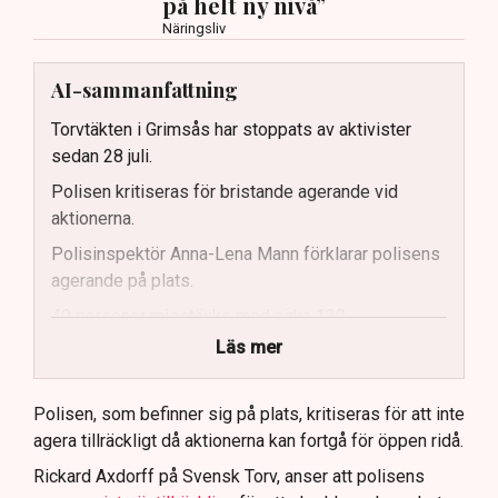
på helt ny nivå”
Näringsliv
AI-sammanfattning
Torvtäkten i Grimsås har stoppats av aktivister
sedan 28 juli.
Polisen kritiseras för bristande agerande vid
aktionerna.
Polisinspektör Anna-Lena Mann förklarar polisens
agerande på plats.
40 personer misstänks med cirka 120
brottsmisstankar kopplade.
Läs mer
Polisen använder drönare och uniformerad polis
för att dokumentera bevis.
Polisen, som befinner sig på plats, kritiseras för att inte
agera tillräckligt då aktionerna kan fortgå för öppen ridå.
Samtidigt är polisarbetet komplext när det gäller
att navigera juridiska rättigheter och gränser.
Rickard Axdorff på Svensk Torv, anser att polisens