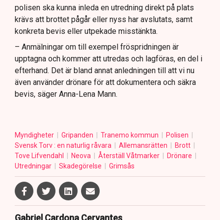
polisen ska kunna inleda en utredning direkt på plats
krävs att brottet pågår eller nyss har avslutats, samt
konkreta bevis eller utpekade misstänkta.
– Anmälningar om till exempel fröspridningen är
upptagna och kommer att utredas och lagföras, en del i
efterhand. Det är bland annat anledningen till att vi nu
även använder drönare för att dokumentera och säkra
bevis, säger Anna-Lena Mann.
Myndigheter
Gripanden
Tranemo kommun
Polisen
Svensk Torv : en naturlig råvara
Allemansrätten
Brott
Tove Lifvendahl
Neova
Återställ Våtmarker
Drönare
Utredningar
Skadegörelse
Grimsås
Gabriel Cardona Cervantes