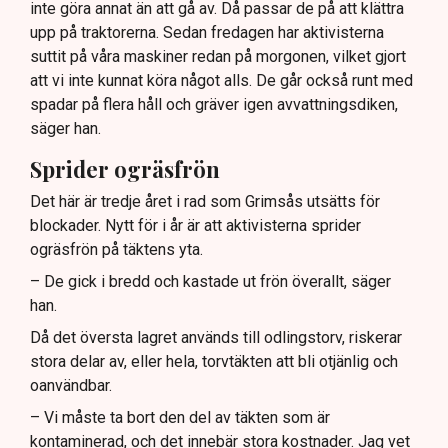
inte göra annat än att gå av. Då passar de på att klättra
upp på traktorerna. Sedan fredagen har aktivisterna
suttit på våra maskiner redan på morgonen, vilket gjort
att vi inte kunnat köra något alls. De går också runt med
spadar på flera håll och gräver igen avvattningsdiken,
säger han.
Sprider ogräsfrön
Det här är tredje året i rad som Grimsås utsätts för
blockader. Nytt för i år är att aktivisterna sprider
ogräsfrön på täktens yta.
– De gick i bredd och kastade ut frön överallt, säger
han.
Då det översta lagret används till odlingstorv, riskerar
stora delar av, eller hela, torvtäkten att bli otjänlig och
oanvändbar.
– Vi måste ta bort den del av täkten som är
kontaminerad, och det innebär stora kostnader. Jag vet