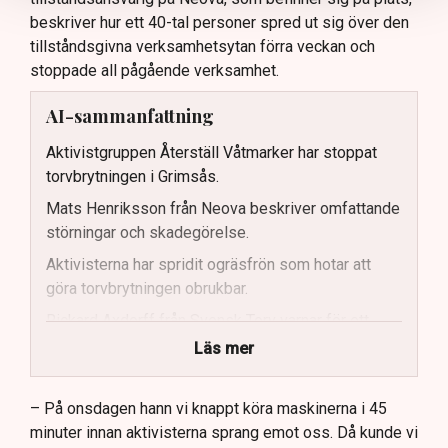
beskriver hur ett 40-tal personer spred ut sig över den
tillståndsgivna verksamhetsytan förra veckan och
stoppade all pågående verksamhet.
AI-sammanfattning
Aktivistgruppen Återställ Våtmarker har stoppat
torvbrytningen i Grimsås.
Mats Henriksson från Neova beskriver omfattande
störningar och skadegörelse.
Aktivisterna har spridit ogräsfrön som hotar att
göra torvbrytningen obrukbar.
Rickard Axdorff från Svensk Torv varnar för ett
stort ekonomiskt sabotage.
Läs mer
Dialogpolisen på plats står maktlös inför
aktivisternas handlingar.
– På onsdagen hann vi knappt köra maskinerna i 45
minuter innan aktivisterna sprang emot oss. Då kunde vi
Frågor kvarstår om finansiering av illegal aktivism.