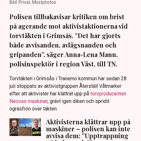
Bild: Privat, Mostphotos
Polisen tillbakavisar kritiken om brist
på agerande mot aktivistaktionerna vid
torvtäkten i Grimsås. ”Det har gjorts
både avvisanden, avlägsnanden och
gripanden”, säger Anna-Lena Mann,
polisinspektör i region Väst, till TN.
Torvtäkten i Grimsås i Tranemo kommun har sedan 28
juli stoppats av aktivistgruppen Återställ Våtmarker
efter att aktivister har klättrat upp på
torvproducenten
Neovas maskiner
, grävt igen diken och spridit
ogräsfrön över täkten.
Aktivisterna klättrar upp på
maskiner – polisen kan inte
avvisa dem: ”Upptrappning