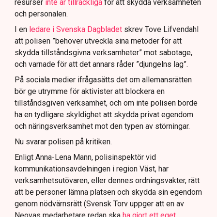
resurser
inte är tillräckliga
för att skydda verksamheten
och personalen.
I en
ledare i Svenska Dagbladet
skrev Tove Lifvendahl
att polisen ”behöver utveckla sina metoder för att
skydda tillståndsgivna verksamheter” mot sabotage,
och varnade för att det annars råder ”djungelns lag”.
På sociala medier ifrågasätts det om allemansrätten
bör ge utrymme för aktivister att blockera en
tillståndsgiven verksamhet, och om inte polisen borde
ha en tydligare skyldighet att skydda privat egendom
och näringsverksamhet mot den typen av störningar.
Nu svarar polisen på kritiken.
Enligt Anna-Lena Mann, polisinspektör vid
kommunikationsavdelningen i region Väst, har
verksamhetsutövaren, eller dennes ordningsvakter, rätt
att be personer lämna platsen och skydda sin egendom
genom nödvärnsrätt (Svensk Torv uppger att en av
Neovas medarbetare redan ska
ha gjort ett eget