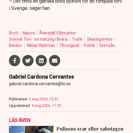
– Det finns en ganska bred opinion för att förbjuda torv
i Sverige, säger han.
Brott
Neova
Återställ Våtmarker
Svensk Torv : en naturlig råvara
Trafik
Skadegörelse
Banker
Niklas Wykman
TN original
Politik
Grimsås
Gabriel Cardona Cervantes
gabriel.cardona.cervantes@tn.se
Publicerad:
3 aug 2026, 15:41
Uppdaterad:
4 aug 2026, 11:33
LÄS ÄVEN
Polisens svar efter sabotagen