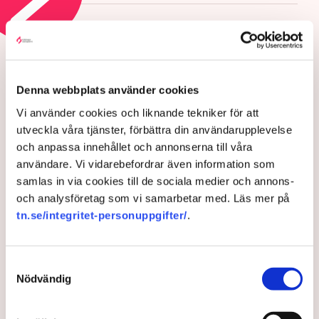
HOTEN MOT ÄGANDERÄTTEN
Aktivisterna klättrar upp på
maskiner – polisen kan inte
Denna webbplats använder cookies
avvisa dem: ”Upptrappning
Vi använder cookies och liknande tekniker för att
på helt ny nivå”
utveckla våra tjänster, förbättra din användarupplevelse
och anpassa innehållet och annonserna till våra
användare. Vi vidarebefordrar även information som
samlas in via cookies till de sociala medier och annons-
och analysföretag som vi samarbetar med. Läs mer på
tn.se/integritet-personuppgifter/
.
Samtyckesval
Nödvändig