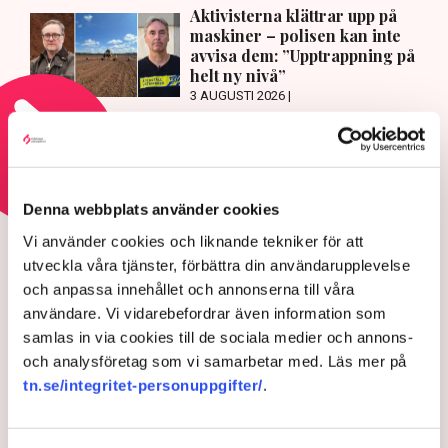
Aktivisterna klättrar upp på
maskiner – polisen kan inte
avvisa dem: ”Upptrappning på
helt ny nivå”
3 AUGUSTI 2026 |
Läs mer om hoten mot äganderätten
Denna webbplats använder cookies
HOTEN MOT ÄGANDERÄTTEN
Vi använder cookies och liknande tekniker för att
Aktivisterna klättrar upp på
utveckla våra tjänster, förbättra din användarupplevelse
maskiner – polisen kan inte
och anpassa innehållet och annonserna till våra
avvisa dem: ”Upptrappning
användare. Vi vidarebefordrar även information som
på helt ny nivå”
samlas in via cookies till de sociala medier och annons-
och analysföretag som vi samarbetar med. Läs mer på
tn.se/integritet-personuppgifter/
.