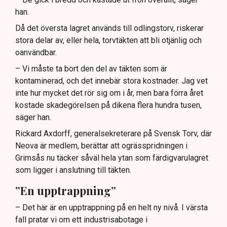
han.
Då det översta lagret används till odlingstorv, riskerar
stora delar av, eller hela, torvtäkten att bli otjänlig och
oanvändbar.
– Vi måste ta bort den del av täkten som är
kontaminerad, och det innebär stora kostnader. Jag vet
inte hur mycket det rör sig om i år, men bara förra året
kostade skadegörelsen på dikena flera hundra tusen,
säger han.
Rickard Axdorff, generalsekreterare på Svensk Torv, där
Neova är medlem, berättar att ogrässpridningen i
Grimsås nu täcker såväl hela ytan som färdigvarulagret
som ligger i anslutning till täkten.
”En upptrappning”
– Det här är en upptrappning på en helt ny nivå. I värsta
fall pratar vi om ett industrisabotage i