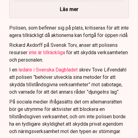
40 personer misstänks med cirka 120
brottsmisstankar kopplade.
Läs mer
Polisen använder drönare och uniformerad polis
för att dokumentera bevis.
Polisen, som befinner sig på plats, kritiseras för att inte
agera tillräckligt då aktionerna kan fortgå för öppen ridå.
Samtidigt är polisarbetet komplext när det gäller
att navigera juridiska rättigheter och gränser.
Rickard Axdorff på Svensk Torv, anser att polisens
resurser
inte är tillräckliga
för att skydda verksamheten
och personalen.
I en
ledare i Svenska Dagbladet
skrev Tove Lifvendahl
att polisen ”behöver utveckla sina metoder för att
skydda tillståndsgivna verksamheter” mot sabotage,
och varnade för att det annars råder ”djungelns lag”.
På sociala medier ifrågasätts det om allemansrätten
bör ge utrymme för aktivister att blockera en
tillståndsgiven verksamhet, och om inte polisen borde
ha en tydligare skyldighet att skydda privat egendom
och näringsverksamhet mot den typen av störningar.