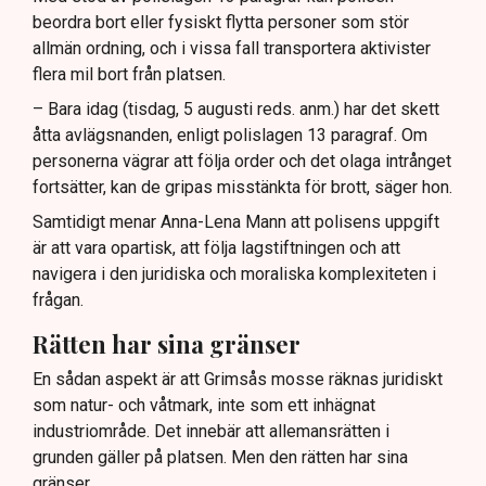
beordra bort eller fysiskt flytta personer som stör
allmän ordning, och i vissa fall transportera aktivister
flera mil bort från platsen.
– Bara idag (tisdag, 5 augusti reds. anm.) har det skett
åtta avlägsnanden, enligt polislagen 13 paragraf. Om
personerna vägrar att följa order och det olaga intrånget
fortsätter, kan de gripas misstänkta för brott, säger hon.
Samtidigt menar Anna-Lena Mann att polisens uppgift
är att vara opartisk, att följa lagstiftningen och att
navigera i den juridiska och moraliska komplexiteten i
frågan.
Rätten har sina gränser
En sådan aspekt är att Grimsås mosse räknas juridiskt
som natur- och våtmark, inte som ett inhägnat
industriområde. Det innebär att allemansrätten i
grunden gäller på platsen. Men den rätten har sina
gränser.