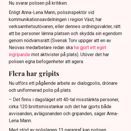
Nu svarar polisen på kritiken.
Enligt Anna-Lena Mann, polisinspektör vid
kommunikationsavdelningen i region Väst, har
verksamhetsutövaren, eller dennes ordningsvakter, rätt
att be personer lämna platsen och skydda sin egendom
genom nödvärnsrätt (Svensk Torv uppger att en av
Neovas medarbetare redan ska
ha gjort ett eget
ingripande
mot aktivister på plats). Utöver det har
polisen egna befogenheter att agera.
Flera har gripits
Nu utförs ett pågående arbete av dialogpolis, drönare
och uniformerad polis på plats.
– Det finns i dagsläget ett 40-tal misstänkta personer,
cirka 120 brottsmisstankar och det har gjorts både
avvisanden, avlägsnanden och gripanden, säger Anna-
Lena Mann.
Med stöd av polislagen 13 paragraf kan polisen