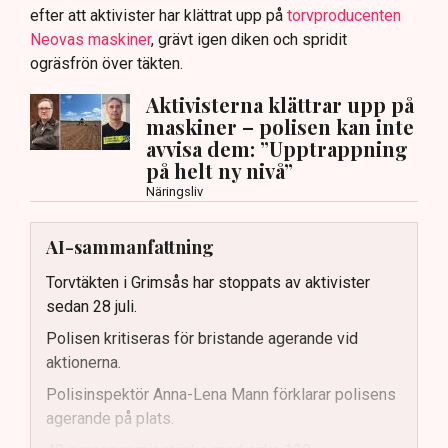
efter att aktivister har klättrat upp på
torvproducenten
Neovas maskiner
, grävt igen diken och spridit
ogräsfrön över täkten.
Aktivisterna klättrar upp på
maskiner – polisen kan inte
avvisa dem: ”Upptrappning
på helt ny nivå”
Näringsliv
AI-sammanfattning
Torvtäkten i Grimsås har stoppats av aktivister
sedan 28 juli.
Polisen kritiseras för bristande agerande vid
aktionerna.
Polisinspektör Anna-Lena Mann förklarar polisens
agerande på plats.