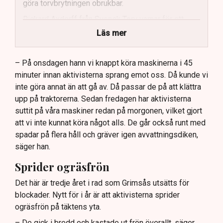
göra torvbrytningen obrukbar.
Rickard Axdorff från Svensk Torv varnar för ett
stort ekonomiskt sabotage.
Läs mer
Dialogpolisen på plats står maktlös inför
aktivisternas handlingar.
– På onsdagen hann vi knappt köra maskinerna i 45
minuter innan aktivisterna sprang emot oss. Då kunde vi
Frågor kvarstår om finansiering av illegal aktivism.
inte göra annat än att gå av. Då passar de på att klättra
upp på traktorerna. Sedan fredagen har aktivisterna
suttit på våra maskiner redan på morgonen, vilket gjort
att vi inte kunnat köra något alls. De går också runt med
spadar på flera håll och gräver igen avvattningsdiken,
säger han.
Sprider ogräsfrön
Det här är tredje året i rad som Grimsås utsätts för
blockader. Nytt för i år är att aktivisterna sprider
ogräsfrön på täktens yta.
– De gick i bredd och kastade ut frön överallt, säger