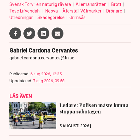
Svensk Torv : en naturlig råvara
Allemansrätten
Brott
Tove Lifvendahl
Neova
Återställ Våtmarker
Drönare
Utredningar
Skadegörelse
Grimsås
Gabriel Cardona Cervantes
gabriel.cardona.cervantes@tn.se
Publicerad:
6 aug 2026, 12:35
Uppdaterad:
7 aug 2026, 09:58
LÄS ÄVEN
Ledare: Polisen måste kunna
stoppa sabotagen
5 AUGUSTI 2026 |