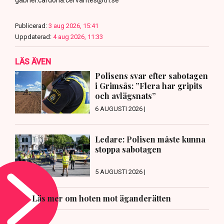
gabriel.cardona.cervantes@tn.se
Publicerad:
3 aug 2026, 15:41
Uppdaterad:
4 aug 2026, 11:33
LÄS ÄVEN
Polisens svar efter sabotagen
i Grimsås: ”Flera har gripits
och avlägsnats”
6 AUGUSTI 2026 |
Ledare: Polisen måste kunna
stoppa sabotagen
5 AUGUSTI 2026 |
Läs mer om hoten mot äganderätten