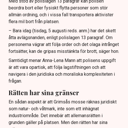
Med stöd av polislagen 13 paragraf kan polisen
beordra bort eller fysiskt flytta personer som stör
allmän ordning, och i vissa fall transportera aktivister
flera mil bort från platsen.
– Bara idag (tisdag, 5 augusti reds. anm.) har det skett
åtta avlägsnanden, enligt polislagen 13 paragraf. Om
personerna vägrar att följa order och det olaga intrånget
fortsätter, kan de gripas misstänkta för brott, säger hon.
Samtidigt menar Anna-Lena Mann att polisens uppgift
är att vara opartisk, att följa lagstiftningen och att
navigera i den juridiska och moraliska komplexiteten i
frågan.
Rätten har sina gränser
En sådan aspekt är att Grimsås mosse räknas juridiskt
som natur- och våtmark, inte som ett inhägnat
industriområde. Det innebär att allemansrätten i
grunden gäller på platsen. Men den rätten har sina