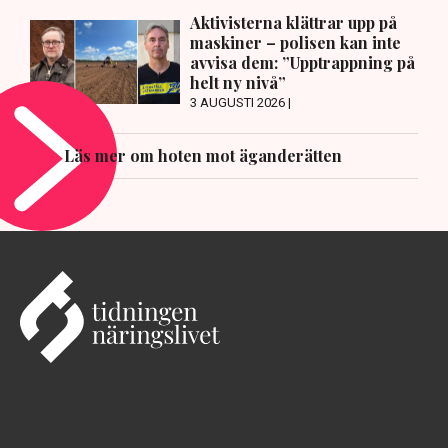
Aktivisterna klättrar upp på
maskiner – polisen kan inte
avvisa dem: ”Upptrappning på
helt ny nivå”
3 AUGUSTI 2026 |
Läs mer om hoten mot äganderätten