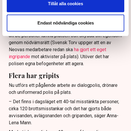
Tillåt alla cookies
Nu svarar polisen på kritiken.
Enligt Anna-Lena Mann, polisinspektör vid
kommunikationsavdelningen i region Väst, har
Endast nödvändiga cookies
verksamhetsutövaren, eller dennes ordningsvakter, rätt
att be personer lämna platsen och skydda sin egendom
genom nödvärnsrätt (Svensk Torv uppger att en av
Neovas medarbetare redan ska
ha gjort ett eget
ingripande
mot aktivister på plats). Utöver det har
polisen egna befogenheter att agera.
Flera har gripits
Nu utförs ett pågående arbete av dialogpolis, drönare
och uniformerad polis på plats.
– Det finns i dagsläget ett 40-tal misstänkta personer,
cirka 120 brottsmisstankar och det har gjorts både
avvisanden, avlägsnanden och gripanden, säger Anna-
Lena Mann.