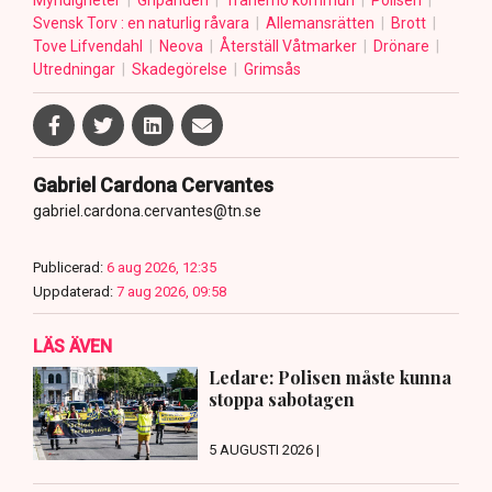
Myndigheter
Gripanden
Tranemo kommun
Polisen
Svensk Torv : en naturlig råvara
Allemansrätten
Brott
Tove Lifvendahl
Neova
Återställ Våtmarker
Drönare
Utredningar
Skadegörelse
Grimsås
Gabriel Cardona Cervantes
gabriel.cardona.cervantes@tn.se
Publicerad:
6 aug 2026, 12:35
Uppdaterad:
7 aug 2026, 09:58
LÄS ÄVEN
Ledare: Polisen måste kunna
stoppa sabotagen
5 AUGUSTI 2026 |