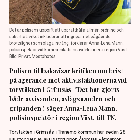
Det är polisens uppgift att upprätthålla allmän ordning och
säkerhet, vilket inkluderar att ingripa mot pågående
brottslighet som olaga intrång, förklarar Anna-Lena Mann,
polisinspektör vid kommunikationsavdelningen i region Väst.
Bild: Privat, Mostphotos
Polisen tillbakavisar kritiken om brist
på agerande mot aktivistaktionerna vid
torvtäkten i Grimsås. ”Det har gjorts
både avvisanden, avlägsnanden och
gripanden”, säger Anna-Lena Mann,
polisinspektör i region Väst, till TN.
Torvtäkten i Grimsås i Tranemo kommun har sedan 28
juli stoppats av aktivistgruppen Återställ Våtmarker