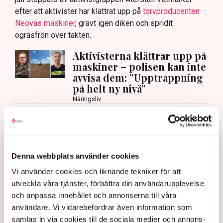
efter att aktivister har klättrat upp på
torvproducenten
Neovas maskiner
, grävt igen diken och spridit
ogräsfrön över täkten.
Aktivisterna klättrar upp på
maskiner – polisen kan inte
avvisa dem: ”Upptrappning
på helt ny nivå”
Näringsliv
AI-sammanfattning
Torvtäkten i Grimsås har stoppats av aktivister
sedan 28 juli.
Denna webbplats använder cookies
Vi använder cookies och liknande tekniker för att
Polisen kritiseras för bristande agerande vid
utveckla våra tjänster, förbättra din användarupplevelse
aktionerna.
och anpassa innehållet och annonserna till våra
Polisinspektör Anna-Lena Mann förklarar polisens
användare. Vi vidarebefordrar även information som
agerande på plats.
samlas in via cookies till de sociala medier och annons-