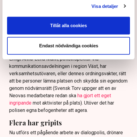
och varnade för att det annars råder ”djungelns lag”.
Visa detaljer
På sociala medier ifrågasätts det om allemansrätten
bör ge utrymme för aktivister att blockera en
tillståndsgiven verksamhet, och om inte polisen borde
Tillåt alla cookies
ha en tydligare skyldighet att skydda privat egendom
och näringsverksamhet mot den typen av störningar.
Endast nödvändiga cookies
Nu svarar polisen på kritiken.
Enligt Anna-Lena Mann, polisinspektör vid
kommunikationsavdelningen i region Väst, har
verksamhetsutövaren, eller dennes ordningsvakter, rätt
att be personer lämna platsen och skydda sin egendom
genom nödvärnsrätt (Svensk Torv uppger att en av
Neovas medarbetare redan ska
ha gjort ett eget
ingripande
mot aktivister på plats). Utöver det har
polisen egna befogenheter att agera.
Flera har gripits
Nu utförs ett pågående arbete av dialogpolis, drönare