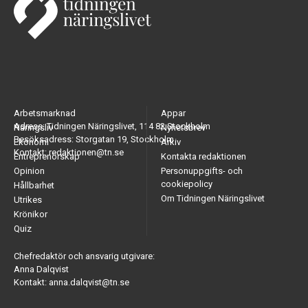
Arbetsmarknad
Appar
Adress: Tidningen Näringslivet, 114 82 Stockholm
Näringsliv
Nyhetsbrev
Besöksadress: Storgatan 19, Stockholm
Ekonomi
Arkiv
Kontakt: redaktionen@tn.se
Entreprenörskap
Kontakta redaktionen
Opinion
Personuppgifts- och
cookiepolicy
Hållbarhet
Om Tidningen Näringslivet
Utrikes
Krönikor
Quiz
Chefredaktör och ansvarig utgivare:
Anna Dalqvist
Kontakt: anna.dalqvist@tn.se