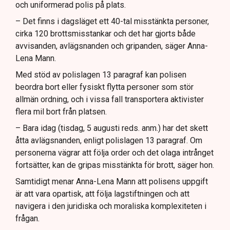
och uniformerad polis på plats.
– Det finns i dagsläget ett 40-tal misstänkta personer,
cirka 120 brottsmisstankar och det har gjorts både
avvisanden, avlägsnanden och gripanden, säger Anna-
Lena Mann.
Med stöd av polislagen 13 paragraf kan polisen
beordra bort eller fysiskt flytta personer som stör
allmän ordning, och i vissa fall transportera aktivister
flera mil bort från platsen.
– Bara idag (tisdag, 5 augusti reds. anm.) har det skett
åtta avlägsnanden, enligt polislagen 13 paragraf. Om
personerna vägrar att följa order och det olaga intrånget
fortsätter, kan de gripas misstänkta för brott, säger hon.
Samtidigt menar Anna-Lena Mann att polisens uppgift
är att vara opartisk, att följa lagstiftningen och att
navigera i den juridiska och moraliska komplexiteten i
frågan.