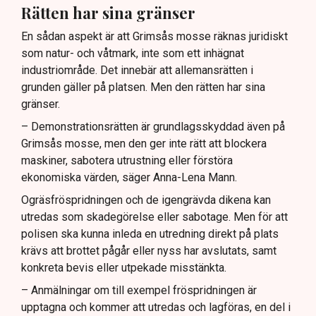
Rätten har sina gränser
En sådan aspekt är att Grimsås mosse räknas juridiskt
som natur- och våtmark, inte som ett inhägnat
industriområde. Det innebär att allemansrätten i
grunden gäller på platsen. Men den rätten har sina
gränser.
– Demonstrationsrätten är grundlagsskyddad även på
Grimsås mosse, men den ger inte rätt att blockera
maskiner, sabotera utrustning eller förstöra
ekonomiska värden, säger Anna-Lena Mann.
Ogräsfröspridningen och de igengrävda dikena kan
utredas som skadegörelse eller sabotage. Men för att
polisen ska kunna inleda en utredning direkt på plats
krävs att brottet pågår eller nyss har avslutats, samt
konkreta bevis eller utpekade misstänkta.
– Anmälningar om till exempel fröspridningen är
upptagna och kommer att utredas och lagföras, en del i