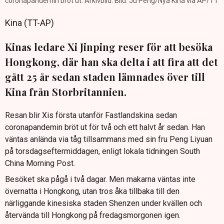
coronapandemin bröt ut. Arkivbild. Bild: Ju Peng/Nya Kina via AP/TT
Kina (TT-AP)
Kinas ledare Xi Jinping reser för att besöka
Hongkong, där han ska delta i att fira att det
gått 25 år sedan staden lämnades över till
Kina från Storbritannien.
Resan blir Xis första utanför Fastlandskina sedan
coronapandemin bröt ut för två och ett halvt år sedan. Han
väntas anlända via tåg tillsammans med sin fru Peng Liyuan
på torsdagseftermiddagen, enligt lokala tidningen South
China Morning Post.
Besöket ska pågå i två dagar. Men makarna väntas inte
övernatta i Hongkong, utan tros åka tillbaka till den
närliggande kinesiska staden Shenzen under kvällen och
återvända till Hongkong på fredagsmorgonen igen.