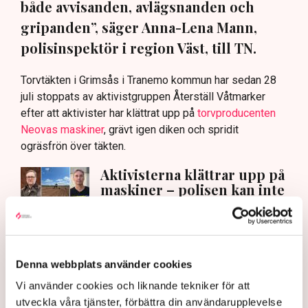
både avvisanden, avlägsnanden och
gripanden”, säger Anna-Lena Mann,
polisinspektör i region Väst, till TN.
Torvtäkten i Grimsås i Tranemo kommun har sedan 28
juli stoppats av aktivistgruppen Återställ Våtmarker
efter att aktivister har klättrat upp på
torvproducenten
Neovas maskiner
, grävt igen diken och spridit
ogräsfrön över täkten.
Aktivisterna klättrar upp på
maskiner – polisen kan inte
avvisa dem: ”Upptrappning
på helt ny nivå”
Näringsliv
Denna webbplats använder cookies
AI-sammanfattning
Vi använder cookies och liknande tekniker för att
Torvtäkten i Grimsås har stoppats av aktivister
utveckla våra tjänster, förbättra din användarupplevelse