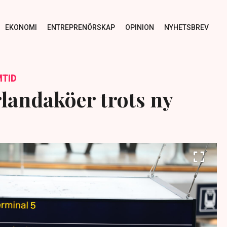
EKONOMI
ENTREPRENÖRSKAP
OPINION
NYHETSBREV
TID
rlandaköer trots ny