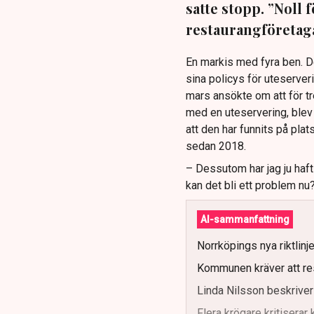
satte stopp. ”Noll 
restaurangföretaga
En markis med fyra ben. 
sina policys för uteserver
mars ansökte om att för t
med en uteservering, blev 
att den har funnits på plat
sedan 2018.
– Dessutom har jag ju haf
kan det bli ett problem nu
AI-sammanfattning
Norrköpings nya riktlinj
Kommunen kräver att re
Linda Nilsson beskriver
Flera krögare kritisera