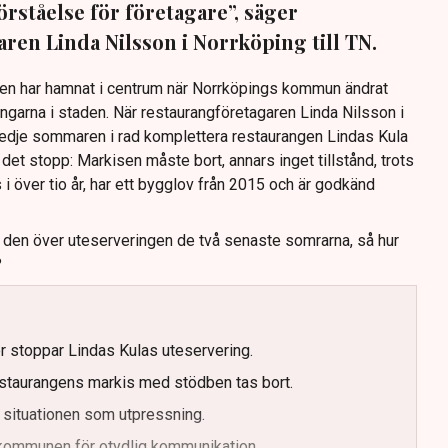
förståelse för företagare”, säger
ren Linda Nilsson i Norrköping till TN.
Den har hamnat i centrum när Norrköpings kommun ändrat
ingarna i staden. När restaurangföretagaren Linda Nilsson i
redje sommaren i rad komplettera restaurangen Lindas Kula
det stopp: Markisen måste bort, annars inget tillstånd, trots
s i över tio år, har ett bygglov från 2015 och är godkänd
t den över uteserveringen de två senaste somrarna, så hur
?
er stoppar Lindas Kulas uteservering.
staurangens markis med stödben tas bort.
 situationen som utpressning.
r kommunen för otydlig kommunikation.