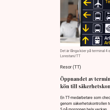
Det är långa köer på terminal 4 o
Lorestani/TT
Resor (TT)
Öppnandet av termina
kön till säkerhetskon
En TT-medarbetare som check
genom säkerhetskontrollen to
5 på morgonen hela veckan.