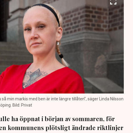
nu så min markis med ben är inte längre tillåten”, säger Linda Nilsson
öping. Bild: Privat
lle ha öppnat i början av sommaren, för
 Men kommunens plötsligt ändrade riktlinjer