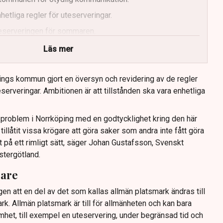
etliga regler för uteserveringar.
uteserveringen för sommaren.
Läs mer
ings kommun gjort en översyn och revidering av de regler
serveringar. Ambitionen är att tillstånden ska vara enhetliga
tt problem i Norrköping med en godtycklighet kring den här
llåtit vissa krögare att göra saker som andra inte fått göra
t på ett rimligt sätt, säger Johan Gustafsson, Svenskt
stergötland.
gare
gen att en del av det som kallas allmän platsmark ändras till
ark. Allmän platsmark är till för allmänheten och kan bara
mhet, till exempel en uteservering, under begränsad tid och