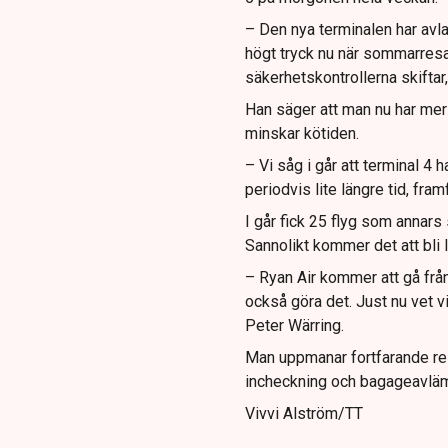
– Den nya terminalen har avla
högt tryck nu när sommarresa
säkerhetskontrollerna skifta
Han säger att man nu har mer 
minskar kötiden.
– Vi såg i går att terminal 4 
periodvis lite längre tid, fra
I går fick 25 flyg som annars s
Sannolikt kommer det att bli l
– Ryan Air kommer att gå från 
också göra det. Just nu vet v
Peter Wärring.
Man uppmanar fortfarande res
incheckning och bagageavläm
Vivvi Alström/TT