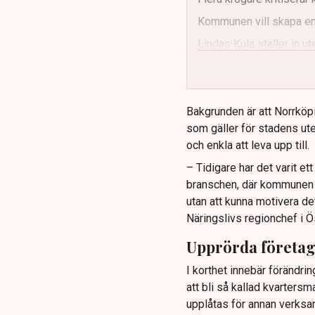
Kommunen vill skapa enh
Lindas Kula ställer in 
Bakgrunden är att Norrköp
som gäller för stadens ute
och enkla att leva upp till.
– Tidigare har det varit e
branschen, där kommunen ti
utan att kunna motivera de
Näringslivs regionchef i Ö
Upprörda företa
I korthet innebär förändrin
att bli så kallad kvartersm
upplåtas för annan verksa