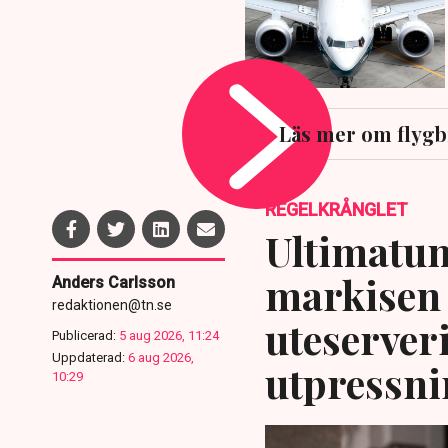
Läs mer om flygb
REGELKRÅNGLET
Ultimatum
markisen 
Anders Carlsson
redaktionen@tn.se
uteserver
Publicerad:
5 aug 2026, 11:24
Uppdaterad:
6 aug 2026,
utpressni
10:29