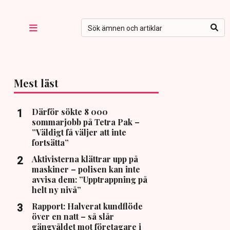
Mest läst
Därför sökte 8 000
sommarjobb på Tetra Pak –
”Väldigt få väljer att inte
fortsätta”
Aktivisterna klättrar upp på
maskiner – polisen kan inte
avvisa dem: ”Upptrappning på
helt ny nivå”
Rapport: Halverat kundflöde
över en natt – så slår
gängvåldet mot företagare i