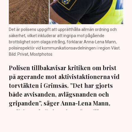
Det är polisens uppgift att upprätthålla allmän ordning och
säkerhet, vilket inkluderar att ingripa mot pågående
brottslighet som olaga intrång, förklarar Anna-Lena Mann,
polisinspektör vid kommunikationsavdelningen i region Väst.
Bild: Privat, Mostphotos
Polisen tillbakavisar kritiken om brist
på agerande mot aktivistaktionerna vid
torvtäkten i Grimsås. ”Det har gjorts
både avvisanden, avlägsnanden och
gripanden”, säger Anna-Lena Mann,
polisinspektör i region Väst, till TN.
Torvtäkten i Grimsås i Tranemo kommun har sedan 28