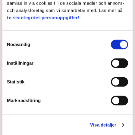
gång?
samlas in via cookies till de sociala medier och annons-
och analysföretag som vi samarbetar med. Läs mer på
tn.se/integritet-personuppgifter/
.
IT
Klarna
Spotify
Uppsägningar
Varsel
Wall Street Journal
Netflix
Twitter
Alexander Norén
Samtyckesval
Trustly
Storytel
USA
Sverige
Nödvändig
Inställningar
Publicerad:
9 jun 2022, 09:15
Statistik
LÄS ÄVEN
Tvärnit för tyska bilar – ”Känns i
hela Europa”
Marknadsföring
3 AUGUSTI 2026 |
Visa detaljer
Varningen: Bara sett början på