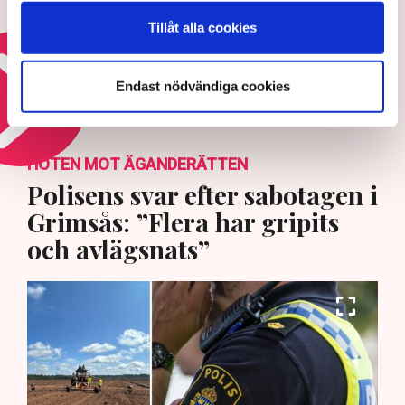
gödselkrisen
Tillåt alla cookies
30 JULI 2026 |
Endast nödvändiga cookies
Läs mer om den globala konjunkturen
HOTEN MOT ÄGANDERÄTTEN
Polisens svar efter sabotagen i
Grimsås: ”Flera har gripits
och avlägsnats”