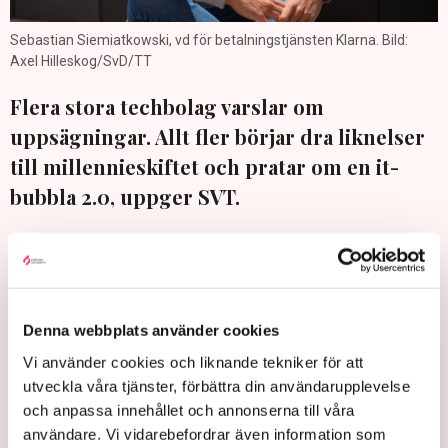
Sebastian Siemiatkowski, vd för betalningstjänsten Klarna. Bild:
Axel Hilleskog/SvD/TT
Flera stora techbolag varslar om
uppsägningar. Allt fler börjar dra liknelser
till millennieskiftet och pratar om en it-
bubbla 2.0, uppger SVT.
SVT:s techkorrespondet Alexander Norén menar att det finns
sådana tecken på en bubbla.
– Ja, vad gäller värderingarna, det har varit ett
champagnegalopp på börsen och någon gång måste festen
Denna webbplats använder cookies
ta slut. Bolagen som nu drabbas har en mer stabil affärsidé
Vi använder cookies och liknande tekniker för att
på en mogen marknad. Klarna, Spotify och Netflix kommer
utveckla våra tjänster, förbättra din användarupplevelse
vara en del av vårt vardagsliv även imorgon, säger han.
och anpassa innehållet och annonserna till våra
Hundratals jobb försvinner från techbolag – ny it-bubbla på
användare. Vi vidarebefordrar även information som