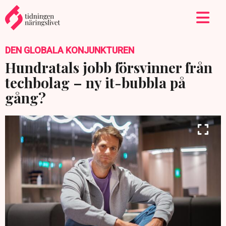
DEN GLOBALA KONJUNKTUREN
Hundratals jobb försvinner från
techbolag – ny it-bubbla på
gång?