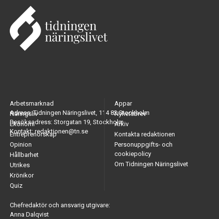
Arbetsmarknad
Appar
Adress: Tidningen Näringslivet, 114 82 Stockholm
Näringsliv
Nyhetsbrev
Besöksadress: Storgatan 19, Stockholm
Ekonomi
Arkiv
Kontakt: redaktionen@tn.se
Entreprenörskap
Kontakta redaktionen
Opinion
Personuppgifts- och
cookiepolicy
Hållbarhet
Om Tidningen Näringslivet
Utrikes
Krönikor
Quiz
Chefredaktör och ansvarig utgivare:
Anna Dalqvist