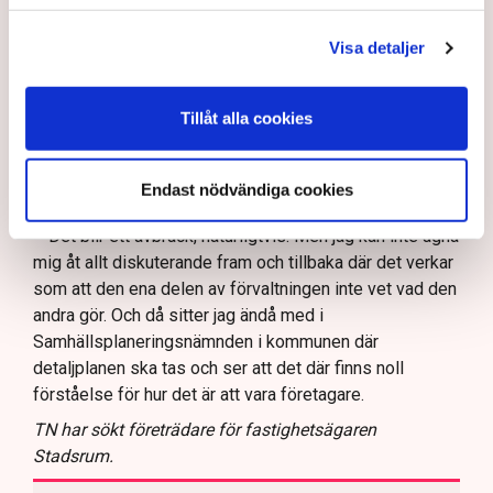
ansvaret för den.
Visa detaljer
– Jag kan ju inte riva någon annans egendom. Jag vet
att de har varit i kontakt med kommunen men att de inte
fått något svar. Inte heller det är särskilt konstigt när
Tillåt alla cookies
det gäller kommunen, säger Linda Nilsson.
Att du nu ställer in uteserveringen under sommaren,
Endast nödvändiga cookies
hur påverkar det ekonomin?
– Det blir ett avbräck, naturligtvis. Men jag kan inte ägna
mig åt allt diskuterande fram och tillbaka där det verkar
som att den ena delen av förvaltningen inte vet vad den
andra gör. Och då sitter jag ändå med i
Samhällsplaneringsnämnden i kommunen där
detaljplanen ska tas och ser att det där finns noll
förståelse för hur det är att vara företagare.
TN har sökt företrädare för fastighetsägaren
Stadsrum.