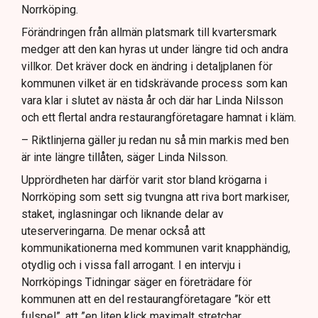
Norrköping.
Förändringen från allmän platsmark till kvartersmark
medger att den kan hyras ut under längre tid och andra
villkor. Det kräver dock en ändring i detaljplanen för
kommunen vilket är en tidskrävande process som kan
vara klar i slutet av nästa år och där har Linda Nilsson
och ett flertal andra restaurangföretagare hamnat i kläm.
– Riktlinjerna gäller ju redan nu så min markis med ben
är inte längre tillåten, säger Linda Nilsson.
Upprördheten har därför varit stor bland krögarna i
Norrköping som sett sig tvungna att riva bort markiser,
staket, inglasningar och liknande delar av
uteserveringarna. De menar också att
kommunikationerna med kommunen varit knapphändig,
otydlig och i vissa fall arrogant. I en intervju i
Norrköpings Tidningar säger en företrädare för
kommunen att en del restaurangföretagare ”kör ett
fulspel”, att ”en liten klick maximalt stretchar