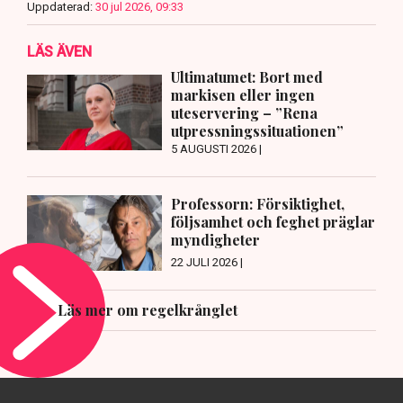
Uppdaterad:
30 jul 2026, 09:33
LÄS ÄVEN
Ultimatumet: Bort med
markisen eller ingen
uteservering – ”Rena
utpressningssituationen”
5 AUGUSTI 2026 |
Professorn: Försiktighet,
följsamhet och feghet präglar
myndigheter
22 JULI 2026 |
Läs mer om regelkrånglet