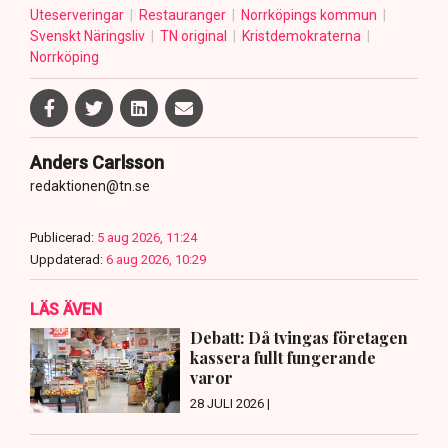
Uteserveringar
Restauranger
Norrköpings kommun
Svenskt Näringsliv
TN original
Kristdemokraterna
Norrköping
Anders Carlsson
redaktionen@tn.se
Publicerad:
5 aug 2026, 11:24
Uppdaterad:
6 aug 2026, 10:29
LÄS ÄVEN
Debatt: Då tvingas företagen
kassera fullt fungerande
varor
28 JULI 2026 |