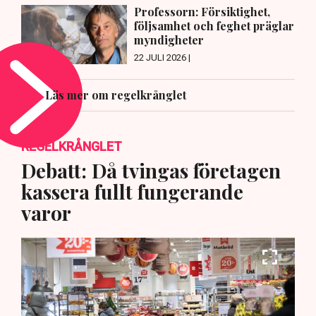
Professorn: Försiktighet,
följsamhet och feghet präglar
myndigheter
22 JULI 2026 |
Läs mer om regelkrånglet
REGELKRÅNGLET
Debatt: Då tvingas företagen
kassera fullt fungerande
varor