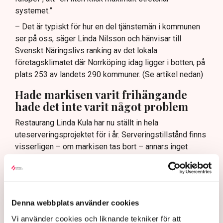
systemet.”
– Det är typiskt för hur en del tjänstemän i kommunen
ser på oss, säger Linda Nilsson och hänvisar till
Svenskt Näringslivs ranking av det lokala
företagsklimatet där Norrköping idag ligger i botten, på
plats 253 av landets 290 kommuner. (Se artikel nedan)
Hade markisen varit frihängande
hade det inte varit något problem
Restaurang Linda Kula har nu ställt in hela
uteserveringsprojektet för i år. Serveringstillstånd finns
visserligen – om markisen tas bort – annars inget
tillstånd för uteservering.
– Det blev ju rena utpressningssituationen, säger Linda
Nilsson.
Egentligen är det inte själva markisen som är det stora
Denna webbplats använder cookies
problemet, det är de fyra benen som när markisen är
Vi använder cookies och liknande tekniker för att