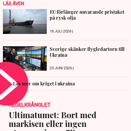
LÄS ÄVEN
EU förlänger nuvarande pristaket
på rysk olja
16 JULI 2026 |
Sverige skänker flygledartorn till
Ukraina
25 JUNI 2026 |
Läs mer om kriget i ukraina
REGELKRÅNGLET
Ultimatumet: Bort med
markisen eller ingen