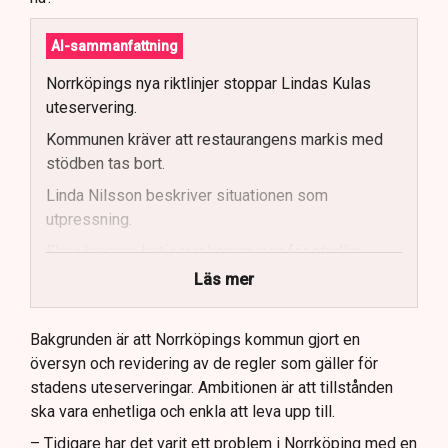
AI-sammanfattning
Norrköpings nya riktlinjer stoppar Lindas Kulas
uteservering.
Kommunen kräver att restaurangens markis med
stödben tas bort.
Linda Nilsson beskriver situationen som
utpressning.
Flera krögare kritiserar kommunen för otydlig
kommunikation.
Läs mer
Kommunen vill skapa enhetliga regler för
uteserveringar.
Bakgrunden är att Norrköpings kommun gjort en
översyn och revidering av de regler som gäller för
Lindas Kula ställer in uteserveringen för
stadens uteserveringar. Ambitionen är att tillstånden
sommaren.
ska vara enhetliga och enkla att leva upp till.
– Tidigare har det varit ett problem i Norrköping med en