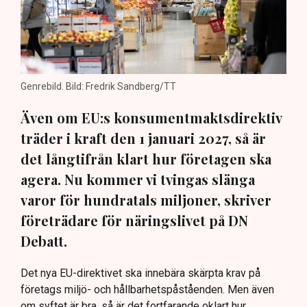
Genrebild. Bild: Fredrik Sandberg/TT
Även om EU:s konsumentmaktsdirektiv
träder i kraft den 1 januari 2027, så är
det långtifrån klart hur företagen ska
agera. Nu kommer vi tvingas slänga
varor för hundratals miljoner, skriver
företrädare för näringslivet på DN
Debatt.
Det nya EU-direktivet ska innebära skärpta krav på
företags miljö- och hållbarhetspåståenden. Men även
om syftet är bra, så är det fortfarande oklart hur