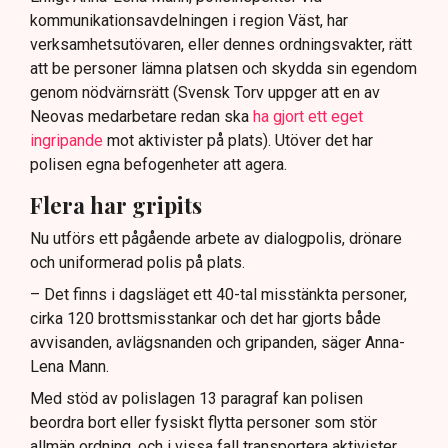
kommunikationsavdelningen i region Väst, har
verksamhetsutövaren, eller dennes ordningsvakter, rätt
att be personer lämna platsen och skydda sin egendom
genom nödvärnsrätt (Svensk Torv uppger att en av
Neovas medarbetare redan ska
ha gjort ett eget
ingripande
mot aktivister på plats). Utöver det har
polisen egna befogenheter att agera.
Flera har gripits
Nu utförs ett pågående arbete av dialogpolis, drönare
och uniformerad polis på plats.
– Det finns i dagsläget ett 40-tal misstänkta personer,
cirka 120 brottsmisstankar och det har gjorts både
avvisanden, avlägsnanden och gripanden, säger Anna-
Lena Mann.
Med stöd av polislagen 13 paragraf kan polisen
beordra bort eller fysiskt flytta personer som stör
allmän ordning, och i vissa fall transportera aktivister