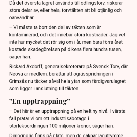
Då det översta lagret används till odlingstorv, riskerar
stora delar av, eller hela, torvtäkten att bli otjänlig och
oanvändbar.
– Vi måste ta bort den del av täkten som är
kontaminerad, och det innebär stora kostnader. Jag vet
inte hur mycket det rör sig om i år, men bara förra året
kostade skadegörelsen på dikena flera hundra tusen,
säger han.
Rickard Axdorff, generalsekreterare på Svensk Torv, där
Neova är medlem, berättar att ogrässpridningen i
Grimsås nu täcker såväl hela ytan som färdigvarulagret
som ligger i anslutning till täkten.
”En upptrappning”
– Det här är en upptrappning på en helt ny nivå. I värsta
fall pratar vi om ett industrisabotage i
storleksordningen 100 miljoner kronor, säger han.
Dialogpolis finns på plats, men de saknar lagutrymme