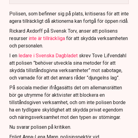
Polisen använder drönare och uniformerad polis
för att dokumentera bevis.
Polisen, som befinner sig på plats, kritiseras för att inte
agera tillräckligt då aktionerna kan fortgå för öppen ridå.
Samtidigt är polisarbetet komplext när det gäller
att navigera juridiska rättigheter och gränser.
Rickard Axdorff på Svensk Torv, anser att polisens
resurser
inte är tillräckliga
för att skydda verksamheten
och personalen.
I en
ledare i Svenska Dagbladet
skrev Tove Lifvendahl
att polisen ”behöver utveckla sina metoder för att
skydda tillståndsgivna verksamheter” mot sabotage,
och varnade för att det annars råder ”djungelns lag”.
På sociala medier ifrågasätts det om allemansrätten
bör ge utrymme för aktivister att blockera en
tillståndsgiven verksamhet, och om inte polisen borde
ha en tydligare skyldighet att skydda privat egendom
och näringsverksamhet mot den typen av störningar.
Nu svarar polisen på kritiken.
Enligt Anna-Lena Mann, polisinspektör vid