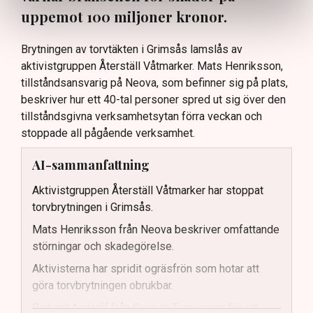
uppemot 100 miljoner kronor.
Brytningen av torvtäkten i Grimsås lamslås av
aktivistgruppen Återställ Våtmarker. Mats Henriksson,
tillståndsansvarig på Neova, som befinner sig på plats,
beskriver hur ett 40-tal personer spred ut sig över den
tillståndsgivna verksamhetsytan förra veckan och
stoppade all pågående verksamhet.
AI-sammanfattning
Aktivistgruppen Återställ Våtmarker har stoppat
torvbrytningen i Grimsås.
Mats Henriksson från Neova beskriver omfattande
störningar och skadegörelse.
Aktivisterna har spridit ogräsfrön som hotar att
göra torvbrytningen obrukbar.
Rickard Axdorff från Svensk Torv varnar för ett