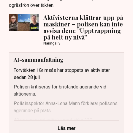
ogräsfrön över täkten.
Aktivisterna klättrar upp på
maskiner – polisen kan inte
avvisa dem: ”Upptrappning
på helt ny nivå”
Näringsliv
AI-sammanfattning
Torvtäkten i Grimsås har stoppats av aktivister
sedan 28 juli.
Polisen kritiseras för bristande agerande vid
aktionerna.
Polisinspektör Anna-Lena Mann förklarar polisens
agerande på plats.
40 personer misstänks med cirka 120
brottsmisstankar kopplade.
Läs mer