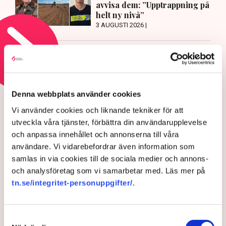
avvisa dem: ”Upptrappning på
helt ny nivå”
3 AUGUSTI 2026 |
Läs mer om hoten mot äganderätten
HOTEN MOT ÄGANDERÄTTEN
Denna webbplats använder cookies
Aktivisterna klättrar upp på
Vi använder cookies och liknande tekniker för att
maskiner – polisen kan inte
utveckla våra tjänster, förbättra din användarupplevelse
avvisa dem: ”Upptrappning
och anpassa innehållet och annonserna till våra
på helt ny nivå”
användare. Vi vidarebefordrar även information som
samlas in via cookies till de sociala medier och annons-
och analysföretag som vi samarbetar med. Läs mer på
tn.se/integritet-personuppgifter/
.
Samtyckesval