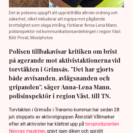
Det är polisens uppgift att upprätthålla allmän ordning och
säkerhet, vilket inkluderar att ingripa mot pågående
brottslighet som olaga intrång, förklarar Anna-Lena Mann,
polisinspektör vid kommunikationsavdelningen i region Väst.
Bild: Privat, Mostphotos
Polisen tillbakavisar kritiken om brist
på agerande mot aktivistaktionerna vid
torvtäkten i Grimsås. ”Det har gjorts
både avvisanden, avlägsnanden och
gripanden”, säger Anna-Lena Mann,
polisinspektör i region Väst, till TN.
Torvtäkten i Grimsås i Tranemo kommun har sedan 28
juli stoppats av aktivistgruppen Återställ Våtmarker
efter att aktivister har klättrat upp på
torvproducenten
Neovas maskiner
, grävt igen diken och spridit