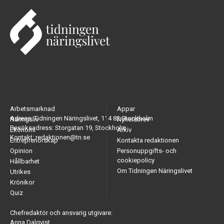
Arbetsmarknad
Appar
Adress: Tidningen Näringslivet, 114 82 Stockholm
Näringsliv
Nyhetsbrev
Besöksadress: Storgatan 19, Stockholm
Ekonomi
Arkiv
Kontakt: redaktionen@tn.se
Entreprenörskap
Kontakta redaktionen
Opinion
Personuppgifts- och
cookiepolicy
Hållbarhet
Om Tidningen Näringslivet
Utrikes
Krönikor
Quiz
Chefredaktör och ansvarig utgivare:
Anna Dalqvist