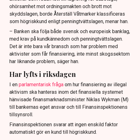
ohörsamhet mot ordningsmakten och brott mot
skyddslagen, borde Återställ Våtmarker klassificeras
som högriskkund enligt penningtvättslagen, menar han.
– Banken ska följa både svensk och europeisk banklag,
med krav på kundkännedom och penningtvättslagen.
Det är inte bara vår bransch som har problem med
aktivister som får finansiering, inte minst skogssektorn
har liknande problem, säger han.
Har lyfts i riksdagen
I en
parlamentarisk fråga
om hur finansiering av illegal
aktivism ska hanteras inom det finansiella systemet
hänvisade finansmarknadsminister Niklas Wykman (M)
till bankernas eget ansvar och till Finansinspektionens
tillsynsroll.
Finansinspektionen svarar att ingen enskild faktor
automatiskt gör en kund till högriskkund.