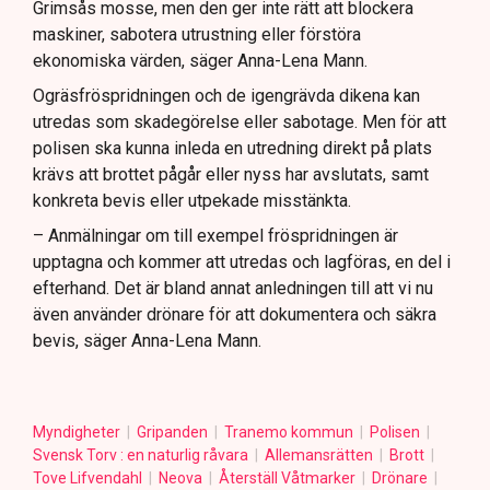
Grimsås mosse, men den ger inte rätt att blockera
maskiner, sabotera utrustning eller förstöra
ekonomiska värden, säger Anna-Lena Mann.
Ogräsfröspridningen och de igengrävda dikena kan
utredas som skadegörelse eller sabotage. Men för att
polisen ska kunna inleda en utredning direkt på plats
krävs att brottet pågår eller nyss har avslutats, samt
konkreta bevis eller utpekade misstänkta.
– Anmälningar om till exempel fröspridningen är
upptagna och kommer att utredas och lagföras, en del i
efterhand. Det är bland annat anledningen till att vi nu
även använder drönare för att dokumentera och säkra
bevis, säger Anna-Lena Mann.
Myndigheter
Gripanden
Tranemo kommun
Polisen
Svensk Torv : en naturlig råvara
Allemansrätten
Brott
Tove Lifvendahl
Neova
Återställ Våtmarker
Drönare