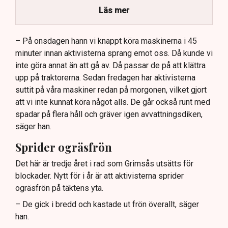
stort ekonomiskt sabotage.
Läs mer
Dialogpolisen på plats står maktlös inför
aktivisternas handlingar.
– På onsdagen hann vi knappt köra maskinerna i 45
minuter innan aktivisterna sprang emot oss. Då kunde vi
Frågor kvarstår om finansiering av illegal aktivism.
inte göra annat än att gå av. Då passar de på att klättra
upp på traktorerna. Sedan fredagen har aktivisterna
suttit på våra maskiner redan på morgonen, vilket gjort
att vi inte kunnat köra något alls. De går också runt med
spadar på flera håll och gräver igen avvattningsdiken,
säger han.
Sprider ogräsfrön
Det här är tredje året i rad som Grimsås utsätts för
blockader. Nytt för i år är att aktivisterna sprider
ogräsfrön på täktens yta.
– De gick i bredd och kastade ut frön överallt, säger
han.