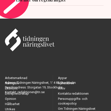
Arbetsmarknad
Appar
Adress: Tidningen Näringslivet, 114 82 Stockholm
Näringsliv
Nyhetsbrev
Besöksadress: Storgatan 19, Stockholm
Ekonomi
Arkiv
Kontakt: redaktionen@tn.se
Entreprenörskap
Kontakta redaktionen
Opinion
Personuppgifts- och
cookiepolicy
Hållbarhet
Om Tidningen Näringslivet
Utrikes