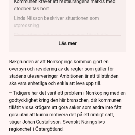
Kommunen kräver att restaurangens markis med
stödben tas bort.
Linda Nilsson beskriver situationen som
utpressning.
Flera krögare kritiserar kommunen för otydlig
kommunikation.
Läs mer
Kommunen vill skapa enhetliga regler för
uteserveringar.
Bakgrunden är att Norrköpings kommun gjort en
översyn och revidering av de regler som gäller för
Lindas Kula ställer in uteserveringen för
stadens uteserveringar. Ambitionen är att tillstånden
sommaren.
ska vara enhetliga och enkla att leva upp till.
– Tidigare har det varit ett problem i Norrköping med en
godtycklighet kring den här branschen, där kommunen
tillåtit vissa krögare att göra saker som andra inte fått
göra utan att kunna motivera det på ett rimligt sätt,
säger Johan Gustafsson, Svenskt Näringslivs
regionchef i Östergötland.