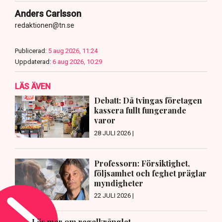
Anders Carlsson
redaktionen@tn.se
Publicerad:
5 aug 2026, 11:24
Uppdaterad:
6 aug 2026, 10:29
LÄS ÄVEN
Debatt: Då tvingas företagen
kassera fullt fungerande
varor
28 JULI 2026 |
Professorn: Försiktighet,
följsamhet och feghet präglar
myndigheter
22 JULI 2026 |
Läs mer om regelkrånglet