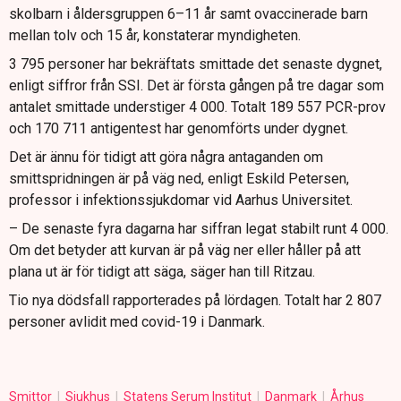
skolbarn i åldersgruppen 6–11 år samt ovaccinerade barn
mellan tolv och 15 år, konstaterar myndigheten.
3 795 personer har bekräftats smittade det senaste dygnet,
enligt siffror från SSI. Det är första gången på tre dagar som
antalet smittade understiger 4 000. Totalt 189 557 PCR-prov
och 170 711 antigentest har genomförts under dygnet.
Det är ännu för tidigt att göra några antaganden om
smittspridningen är på väg ned, enligt Eskild Petersen,
professor i infektionssjukdomar vid Aarhus Universitet.
– De senaste fyra dagarna har siffran legat stabilt runt 4 000.
Om det betyder att kurvan är på väg ner eller håller på att
plana ut är för tidigt att säga, säger han till Ritzau.
Tio nya dödsfall rapporterades på lördagen. Totalt har 2 807
personer avlidit med covid-19 i Danmark.
Smittor
Sjukhus
Statens Serum Institut
Danmark
Århus