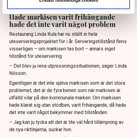
plats 253 av landets 290 kommuner. (Se artikel nedan)
Hade markisen varit frihängande
hade det inte varit något problem
Restaurang Linda Kula har nu ställt in hela
uteserveringsprojektet för i år. Serveringstillstånd finns
visserligen – om markisen tas bort – annars inget
tillstånd för uteservering.
– Det blev ju rena utpressningssituationen, säger Linda
Nilsson.
Egentligen är det inte själva markisen som är det stora
problemet, det är de fyra benen som när markisen är
utfälld vilar på den kommunala marken. Om markisen
hade klarat sig utan stödben, varit frihängande, då hade
det inte varit något bekymmer med tillstånden.
– Jag kan ju tycka att det är lite väl hård tillämpning av
de nya riktlinjerna, suckar hon.