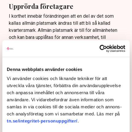
Upprörda företagare
I korthet innebär förändringen att en del av det som
kallas allmän platsmark ändras till att bli så kallad
kvartersmark. Allmän platsmark är till för allmänheten
och kan bara upplåtas för annan verksamhet, till
exempel en uteservering, under begränsad tid och får
inte ha alltför omfattande konstruktioner som väggar
och inglasning.
– Det har funnits konstruktioner runt uteserveringarna
Denna webbplats använder cookies
som inte varit öppna och sådana är inte tillåtna på
Vi använder cookies och liknande tekniker för att
offentlig mark. Därför görs förändringarna, säger Maria
utveckla våra tjänster, förbättra din användarupplevelse
Egebäck, enhetschef på driftstöd och service i
och anpassa innehållet och annonserna till våra
Norrköping.
användare. Vi vidarebefordrar även information som
Förändringen från allmän platsmark till kvartersmark
samlas in via cookies till de sociala medier och annons-
medger att den kan hyras ut under längre tid och andra
och analysföretag som vi samarbetar med. Läs mer på
villkor. Det kräver dock en ändring i detaljplanen för
tn.se/integritet-personuppgifter/
.
kommunen vilket är en tidskrävande process som kan