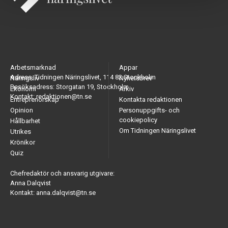
Arbetsmarknad
Appar
Adress: Tidningen Näringslivet, 114 82 Stockholm
Näringsliv
Nyhetsbrev
Besöksadress: Storgatan 19, Stockholm
Ekonomi
Arkiv
Kontakt: redaktionen@tn.se
Entreprenörskap
Kontakta redaktionen
Opinion
Personuppgifts- och
cookiepolicy
Hållbarhet
Om Tidningen Näringslivet
Utrikes
Krönikor
Quiz
Chefredaktör och ansvarig utgivare:
Anna Dalqvist
Kontakt: anna.dalqvist@tn.se