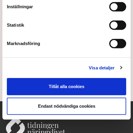
Inställningar
Statistik
Färre utsatta områden – men
Marknadsföring
hög problemnivå
Polisens lista över utsatta områden i Sverige
Visa detaljer
minskar något.
2 years ago |
Av: TT
Tillåt alla cookies
Endast nödvändiga cookies