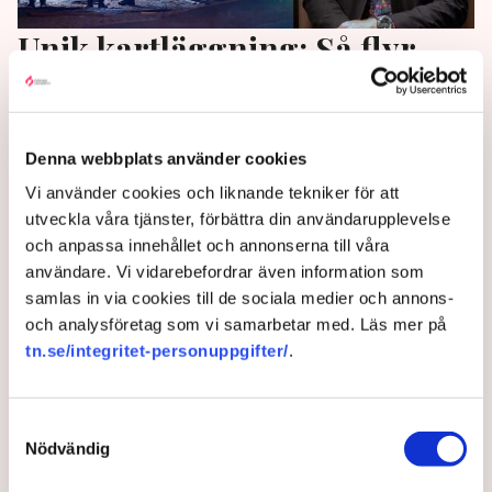
Unik kartläggning: Så flyr
näringslivet utsatta områden
Företagen överger utsatta områden. Det visar siffror
Denna webbplats använder cookies
från analys- och dataföretaget Prospect Mapping.
Vi använder cookies och liknande tekniker för att
”Man får sämre skydd från samhället och trycket
utveckla våra tjänster, förbättra din användarupplevelse
ökar från de kriminella. Slutligen lämnar företagen
och anpassa innehållet och annonserna till våra
och det blir en ond spiral”, säger Pär Bygdeson, vd
användare. Vi vidarebefordrar även information som
för Livsmedelshandlarna, till TN.
samlas in via cookies till de sociala medier och annons-
2 years ago |
Av: Pontus Nyman
och analysföretag som vi samarbetar med. Läs mer på
tn.se/integritet-personuppgifter/
.
Samtyckesval
Nödvändig