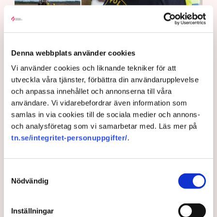
Denna webbplats använder cookies
Det är polisens uppgift att upprätthålla allmän ordning och
Vi använder cookies och liknande tekniker för att
säkerhet, vilket inkluderar att ingripa mot pågående
utveckla våra tjänster, förbättra din användarupplevelse
brottslighet som olaga intrång, förklarar Anna-Lena Mann,
och anpassa innehållet och annonserna till våra
polisinspektör vid kommunikationsavdelningen i region Väst.
användare. Vi vidarebefordrar även information som
Bild: Privat, Mostphotos
samlas in via cookies till de sociala medier och annons-
och analysföretag som vi samarbetar med. Läs mer på
Polisen tillbakavisar kritiken om brist
tn.se/integritet-personuppgifter/
.
på agerande mot aktivistaktionerna vid
torvtäkten i Grimsås. ”Det har gjorts
både avvisanden, avlägsnanden och
Samtyckesval
Nödvändig
gripanden”, säger Anna-Lena Mann,
polisinspektör i region Väst, till TN.
Inställningar