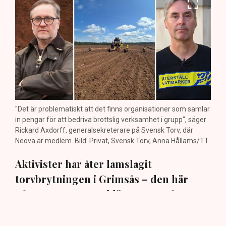
"Det är problematiskt att det finns organisationer som samlar
in pengar för att bedriva brottslig verksamhet i grupp", säger
Rickard Axdorff, generalsekreterare på Svensk Torv, där
Neova är medlem. Bild: Privat, Svensk Torv, Anna Hållams/TT
Aktivister har åter lamslagit
torvbrytningen i Grimsås – den här
gången genom att klättra upp på
maskiner, gräva igen diken och sprida
ogräsfrön. ”Aktivisterna sprang emot