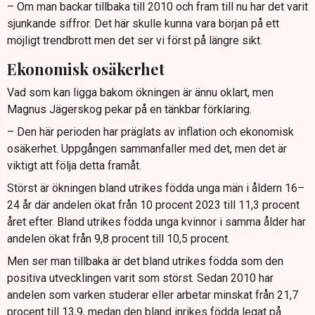
– Om man backar tillbaka till 2010 och fram till nu har det varit
sjunkande siffror. Det här skulle kunna vara början på ett
möjligt trendbrott men det ser vi först på längre sikt.
Ekonomisk osäkerhet
Vad som kan ligga bakom ökningen är ännu oklart, men
Magnus Jägerskog pekar på en tänkbar förklaring.
– Den här perioden har präglats av inflation och ekonomisk
osäkerhet. Uppgången sammanfaller med det, men det är
viktigt att följa detta framåt.
Störst är ökningen bland utrikes födda unga män i åldern 16–
24 år där andelen ökat från 10 procent 2023 till 11,3 procent
året efter. Bland utrikes födda unga kvinnor i samma ålder har
andelen ökat från 9,8 procent till 10,5 procent.
Men ser man tillbaka är det bland utrikes födda som den
positiva utvecklingen varit som störst. Sedan 2010 har
andelen som varken studerar eller arbetar minskat från 21,7
procent till 13,9, medan den bland inrikes födda legat på