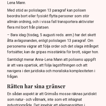
Lena Mann.
Med stöd av polislagen 13 paragraf kan polisen
beordra bort eller fysiskt flytta personer som stör
allmän ordning, och i vissa fall transportera aktivister
flera mil bort från platsen.
– Bara idag (tisdag, 5 augusti reds. anm.) har det skett
åtta avlägsnanden, enligt polislagen 13 paragraf. Om
personerna vägrar att följa order och det olaga intrånget
fortsätter, kan de gripas misstänkta för brott, säger hon.
Samtidigt menar Anna-Lena Mann att polisens uppgift
är att vara opartisk, att följa lagstiftningen och att
navigera i den juridiska och moraliska komplexiteten i
frågan.
Rätten har sina gränser
En sådan aspekt är att Grimsås mosse räknas juridiskt
som natur- och våtmark, inte som ett inhägnat
industriområde. Det innebär att allemansrätten i