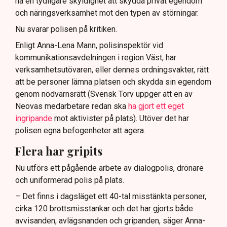
ha en tydligare skyldighet att skydda privat egendom
och näringsverksamhet mot den typen av störningar.
Nu svarar polisen på kritiken.
Enligt Anna-Lena Mann, polisinspektör vid
kommunikationsavdelningen i region Väst, har
verksamhetsutövaren, eller dennes ordningsvakter, rätt
att be personer lämna platsen och skydda sin egendom
genom nödvärnsrätt (Svensk Torv uppger att en av
Neovas medarbetare redan ska
ha gjort ett eget
ingripande
mot aktivister på plats). Utöver det har
polisen egna befogenheter att agera.
Flera har gripits
Nu utförs ett pågående arbete av dialogpolis, drönare
och uniformerad polis på plats.
– Det finns i dagsläget ett 40-tal misstänkta personer,
cirka 120 brottsmisstankar och det har gjorts både
avvisanden, avlägsnanden och gripanden, säger Anna-