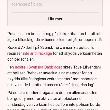
agerande på plats.
40 personer misstänks med cirka 120
brottsmisstankar kopplade.
Läs mer
Polisen använder drönare och uniformerad polis
för att dokumentera bevis.
Polisen, som befinner sig på plats, kritiseras för att inte
agera tillräckligt då aktionerna kan fortgå för öppen ridå.
Samtidigt är polisarbetet komplext när det gäller
att navigera juridiska rättigheter och gränser.
Rickard Axdorff på Svensk Torv, anser att polisens
resurser
inte är tillräckliga
för att skydda verksamheten
och personalen.
I en
ledare i Svenska Dagbladet
skrev Tove Lifvendahl
att polisen ”behöver utveckla sina metoder för att
skydda tillståndsgivna verksamheter” mot sabotage,
och varnade för att det annars råder ”djungelns lag”.
På sociala medier ifrågasätts det om allemansrätten
bör ge utrymme för aktivister att blockera en
tillståndsgiven verksamhet, och om inte polisen borde