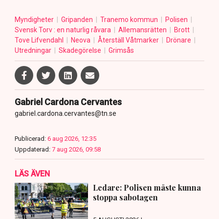
Myndigheter
Gripanden
Tranemo kommun
Polisen
Svensk Torv : en naturlig råvara
Allemansrätten
Brott
Tove Lifvendahl
Neova
Återställ Våtmarker
Drönare
Utredningar
Skadegörelse
Grimsås
Gabriel Cardona Cervantes
gabriel.cardona.cervantes@tn.se
Publicerad:
6 aug 2026, 12:35
Uppdaterad:
7 aug 2026, 09:58
LÄS ÄVEN
Ledare: Polisen måste kunna
stoppa sabotagen